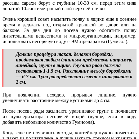
рассады сарахи берут с глубины 10-30 см, перед этим сняв
лопатой 10-сантиметровый слой верхней почвы.
Очень хороший совет насыпать почву в ящики еще в осеннее
время и держать под открытой крышкой во дворе или на
балконе. За два дня до посева нужно обогатить почву
питательными веществами и микроорганизмами, например,
использовать негорячую воду с ЭМ-препаратом (Гумисол).
Дальше процедура такая: делают бороздки,
продавливая любым длинным предметом, например,
линейкой, грунт в ящике. Глубина ряда должна
составлять 1-1,5 см. Расстояние между бороздками
— 6-7 см. Туда распределяют семена с интервалом в
2 см.
При появлении всходов, прорывая лишние, нужно
увеличивать расстояние между кустиками до 4 см.
После посева ряды засыпают, уравнивают грунт и поливают
из пульверизатора негорячей водой (лучше, если в воду
добавить небольшое количество Гумисола).
Когда еще не появились всходы, контейнер нужно поместить
в пакет из полиэтилена, а лучше закрыть стеклом и хранить в