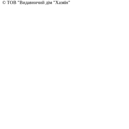
© ТОВ "Видавничий дім "Хазяїн"