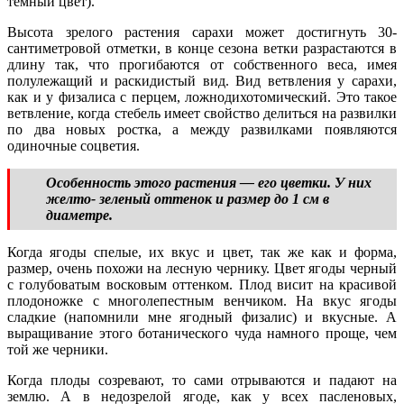
темный цвет).
Высота зрелого растения сарахи может достигнуть 30-
сантиметровой отметки, в конце сезона ветки разрастаются в
длину так, что прогибаются от собственного веса, имея
полулежащий и раскидистый вид. Вид ветвления у сарахи,
как и у физалиса с перцем, ложнодихотомический. Это такое
ветвление, когда стебель имеет свойство делиться на развилки
по два новых ростка, а между развилками появляются
одиночные соцветия.
Особенность этого растения — его цветки. У них
желто- зеленый оттенок и размер до 1 см в
диаметре.
Когда ягоды спелые, их вкус и цвет, так же как и форма,
размер, очень похожи на лесную чернику. Цвет ягоды черный
с голубоватым восковым оттенком. Плод висит на красивой
плодоножке с многолепестным венчиком. На вкус ягоды
сладкие (напомнили мне ягодный физалис) и вкусные. А
выращивание этого ботанического чуда намного проще, чем
той же черники.
Когда плоды созревают, то сами отрываются и падают на
землю. А в недозрелой ягоде, как у всех пасленовых,