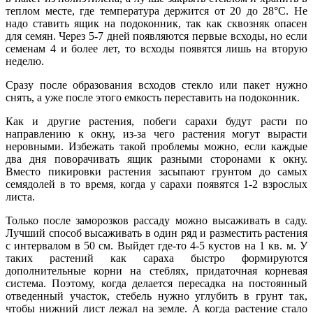
теплом месте, где температура держится от 20 до 28°С. Не
надо ставить ящик на подоконник, так как сквозняк опасен
для семян. Через 5-7 дней появляются первые всходы, но если
семенам 4 и более лет, то всходы появятся лишь на вторую
неделю.
Сразу после образования всходов стекло или пакет нужно
снять, а уже после этого емкость переставить на подоконник.
Как и другие растения, побеги сарахи будут расти по
направлению к окну, из-за чего растения могут вырасти
неровными. Избежать такой проблемы можно, если каждые
два дня поворачивать ящик разными сторонами к окну.
Вместо пикировки растения засыпают грунтом до самых
семядолей в то время, когда у сарахи появятся 1-2 взрослых
листа.
Только после заморозков рассаду можно высаживать в саду.
Лучший способ высаживать в один ряд и разместить растения
с интервалом в 50 см. Выйдет где-то 4-5 кустов на 1 кв. м. У
таких растений как сараха быстро формируются
дополнительные корни на стеблях, придаточная корневая
система. Поэтому, когда делается пересадка на постоянный
отведенный участок, стебель нужно углубить в грунт так,
чтобы нижний лист лежал на земле. А когда растение стало