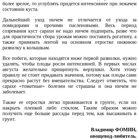
более зрелое, то углублять придется интенсивнее при лежачем
состоянии куста.
Дальнейший уход ничем не отличается от ухода за
помидорами и прочими пасленовыми. Весь период
созревания куст сарахи не надо ничем подпирать, разве что
для практичности сбора урожая можно поставить рогатину, а
также привязать лентой на основном отростке нижнюю
развилку к колышкам.
Все побеги, которые находятся ниже первой развилки, нужно
удалять, чтобы плоды росли интенсивней. В первых числах
августа желательно прищипнуть верхушки. Хотя этому
правилу не стоит придавать значения, потому как плоды сами
прекрасно растут без вмешательства. Следует отметить, что
сарахе «томатные» болезни не страшны и она ничем не
заболевает.
Также ее отростки легко приживаются в грунте, если их
накрыть пленкой либо стеклом. Таким образом можно
получить еще больше рассады перед тем, как высаживать в
грунт.
Владимир ФОМИН,
овощевод-любитель.