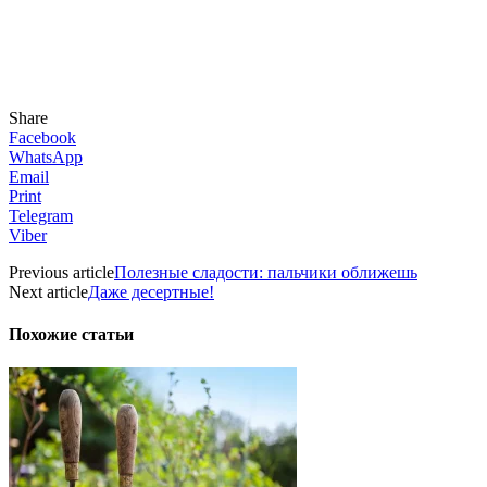
Share
Facebook
WhatsApp
Email
Print
Telegram
Viber
Previous article
Полезные сладости: пальчики оближешь
Next article
Даже десертные!
Похожие статьи