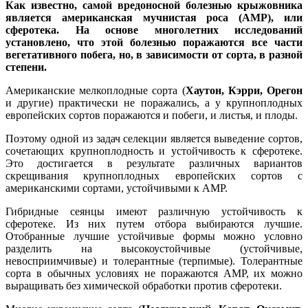
Как известно, самой вредоносной болезнью крыжовника
является американская мучнистая роса (АМР), или
сферотека. На основе многолетних исследований
установлено, что этой болезнью поражаются все части
вегетативного побега, но, в зависимости от сорта, в разной
степени.
Американские мелкоплодные сорта (
Хаутон, Кэрри, Орегон
и другие) практически не поражались, а у крупноплодных
европейских сортов поражаются и побеги, и листья, и плоды.
Поэтому одной из задач селекции является выведение сортов,
сочетающих крупноплодность и устойчивость к сферотеке.
Это достигается в результате различных вариантов
скрещивания крупноплодных европейских сортов с
американскими сортами, устойчивыми к АМР.
Гибридные сеянцы имеют различную устойчивость к
сферотеке. Из них путем отбора выбираются лучшие.
Отобранные лучшие устойчивые формы можно условно
разделить на высокоустойчивые (устойчивые,
невосприимчивые) и толерантные (терпимые). Толерантные
сорта в обычных условиях не поражаются АМР, их можно
выращивать без химической обработки против сферотеки.