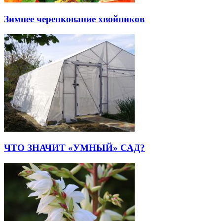
Зимнее черенкование хвойников
ЧТО ЗНАЧИТ «УМНЫЙ» САД?