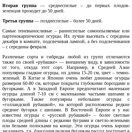
Вторая группа
— среднеспелые – до первых плодов-
зеленцов проходит до 50 дней.
Третья группа
— позднеспелые – более 50 дней.
Самые теневыносливые – раннеспелые самоопыляемые или
партенокарпические огурцы. Их лучше высевать с середины
декабря в комнате, подсвечивая лампой, а без подсвечивания
– с середины февраля.
Различные сорта и гибриды любой из групп отличаются
также по своей «рубашке» — внешнему виду, в зависимости
от того, откуда этот сорт. Например, в Средней Азии
популярны гладкие огурцы, их длина 15-20 см, цвет – темно-
зеленый. В Китае и Японии очень любят длинные огурцы
размером 60-80 см, которые покрыты глубокими бороздами и
бугорками. А в Западной Европе предпочитают маленькие
огурцы длиной 7-10 см с маленькими частыми шипами и
бугорками. Также популярны небольшие огурцы с
«голландской рубашкой», на которой расположены редкие
средние бугорки с шипами. В Восточной Европе и у нас
известны огурцы с «русской рубашкой» – более светлые
плоды средней длины с редкими буграми и светло-зелеными
или белыми полосками на конце. Эти огурцы очень хорошо
засаливать, т.к. благодаря редким бугоркам рассол поступает в