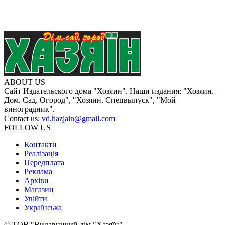
ABOUT US
Сайт Издательского дома "Хозяин". Наши издания: "Хозяин.
Дом. Сад. Огород", "Хозяин. Спецвыпуск", "Мой
виноградник".
Contact us:
vd.hazjain@gmail.com
FOLLOW US
Контакти
Реалізація
Передплата
Реклама
Архіви
Магазин
Увійти
Українська
© ТОВ "Видавничий дім "Хазяїн"