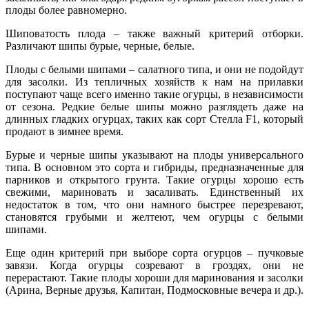
плоды более равномерно.
Шиповатость плода – также важный критерий отборки.
Различают шипы бурые, черные, белые.
Плоды с белыми шипами – салатного типа, и они не подойдут
для засолки. Из тепличных хозяйств к нам на прилавки
поступают чаще всего именно такие огурцы, в независимости
от сезона. Редкие белые шипы можно разглядеть даже на
длинных гладких огурцах, таких как сорт Стелла F1, который
продают в зимнее время.
Бурые и черные шипы указывают на плоды универсального
типа. В основном это сорта и гибриды, предназначенные для
парников и открытого грунта. Такие огурцы хорошо есть
свежими, мариновать и засаливать. Единственный их
недостаток в том, что они намного быстрее перезревают,
становятся грубыми и желтеют, чем огурцы с белыми
шипами.
Еще один критерий при выборе сорта огурцов – пучковые
завязи. Когда огурцы созревают в гроздях, они не
перерастают. Такие плоды хороши для маринования и засолки
(Арина, Верные друзья, Капитан, Подмосковные вечера и др.).