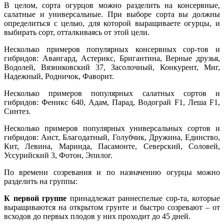
В целом, сорта огурцов можно разделить на консервные,
салатные и универсальные. При выборе сорта вы должны
определиться с целью, для которой выращиваете огурцы, и
выбирать сорт, отталкиваясь от этой цели.
Несколько примеров популярных консервных сор-тов и
гибридов: Авангард, Астерикс, Бригантина, Верные друзья,
Водолей, Вязниковский 37, Засолочный, Конкурент, Миг,
Надежный, Родничок, Фаворит.
Несколько примеров популярных салатных сортов и
гибридов: Феникс 640, Адам, Парад, Водограй F1, Леша F1,
Синтез.
Несколько примеров популярных универсальных сортов и
гибридов: Аист, Благодатный, Голубчик, Дружина, Единство,
Кит, Левина, Маринда, Пасамонте, Северский, Соловей,
Уссурийский 3, Фотон, Эпилог.
По времени созревания и по назначению огурцы можно
разделить на группы:
К первой группе
принадлежат раннеспелые сор-та, которые
выращиваются на открытом грунте и быстро созревают – от
всходов до первых плодов у них проходит до 45 дней.