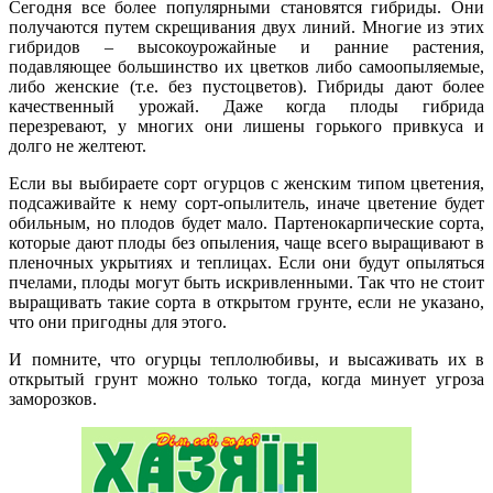
Сегодня все более популярными становятся гибриды. Они
получаются путем скрещивания двух линий. Многие из этих
гибридов – высокоурожайные и ранние растения,
подавляющее большинство их цветков либо самоопыляемые,
либо женские (т.е. без пустоцветов). Гибриды дают более
качественный урожай. Даже когда плоды гибрида
перезревают, у многих они лишены горького привкуса и
долго не желтеют.
Если вы выбираете сорт огурцов с женским типом цветения,
подсаживайте к нему сорт-опылитель, иначе цветение будет
обильным, но плодов будет мало. Партенокарпические сорта,
которые дают плоды без опыления, чаще всего выращивают в
пленочных укрытиях и теплицах. Если они будут опыляться
пчелами, плоды могут быть искривленными. Так что не стоит
выращивать такие сорта в открытом грунте, если не указано,
что они пригодны для этого.
И помните, что огурцы теплолюбивы, и высаживать их в
открытый грунт можно только тогда, когда минует угроза
заморозков.