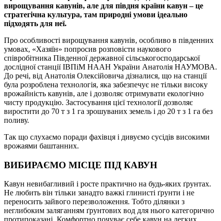
вирощування кавунів, але для півдня країни кавун – це
стратегічна культура, там природні умови ідеально
підходять для неї.
Про особливості вирощування кавунів, особливо в південних
умовах, «Хазяїн» попросив розповісти наукового
співробітника Південної державної сільськогосподарської
дослідної станції ІВПіМ НААН України Анатолія НАУМОВА.
До речі, від Анатолія Олексійовича дізналися, що на станції
була розроблена технологія, яка забезпечує не тільки високу
врожайність кавунів, але і дозволяє отримувати екологічно
чисту продукцію. Застосування цієї технології дозволяє
виростити до 70 т з 1 га зрошуваних земель і до 20 т з 1 га без
поливу.
Так що слухаємо поради фахівця і дивуємо сусідів високими
врожаями баштанних.
ВИБИРАЄМО МІСЦЕ ПІД КАВУН
Кавун невибагливий і росте практично на будь-яких ґрунтах.
Не любить він тільки занадто важкі глинисті ґрунти і не
переносить зайвого перезволоження. Тобто ділянки з
неглибоким заляганням ґрунтових вод для нього категорично
протипоказані. Комфортно почуває себе кавун на легких,