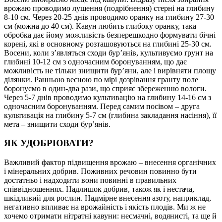
врожаю проводимо лущення (подрібнення) стерні на глибину
8-10 см. Через 20-25 днів проводимо оранку на глибину 27-30
см (можна до 40 см). Кавун любить глибоку оранку, така
обробка дає йому можливість безперешкодно формувати бічні
корені, які в основному розташовуються на глибині 25-30 см.
Восени, коли з’являться сходи бур’янів, культивуємо ґрунт на
глибині 10-12 см з одночасним боронуванням, що дає
можливість не тільки знищити бур’яни, але і вирівняти площу
ділянки. Ранньою весною по мірі дозрівання гранту поле
боронуємо в один-два рази, що сприяє збереженню вологи.
Через 5-7 днів проводимо культивацію на глибину 14-16 см з
одночасним боронуванням. Перед самим посівом – друга
культивація на глибину 5-7 см (глибина закладання насіння), її
мета – знищити сходи бур’янів.
ЯК УДОБРЮВАТИ?
Важливий фактор підвищення врожаю – внесення органічних
і мінеральних добрив. Поживних речовин повинно бути
достатньо і надходити вони повинні в правильних
співвідношеннях. Надлишок добрив, також як і нестача,
шкідливий для рослин. Надмірне внесення азоту, наприклад,
негативно впливає на врожайність і якість плодів. Ми ж не
хочемо отримати нітратні кавуни: несмачні, водянисті, та ще й