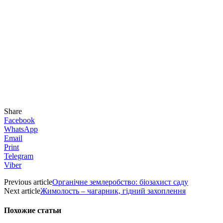
Share
Facebook
WhatsApp
Email
Print
Telegram
Viber
Previous article
Органічне землеробство: біозахист саду
Next article
Жимолость – чагарник, гiдний захоплення
Похожие статьи