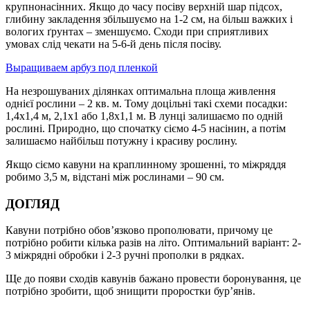
крупнонасінних. Якщо до часу посіву верхній шар підсох,
глибину закладення збільшуємо на 1-2 см, на більш важких і
вологих ґрунтах – зменшуємо. Сходи при сприятливих
умовах слід чекати на 5-6-й день після посіву.
Выращиваем арбуз под пленкой
На незрошуваних ділянках оптимальна площа живлення
однієї рослини – 2 кв. м. Тому доцільні такі схеми посадки:
1,4х1,4 м, 2,1х1 або 1,8х1,1 м. В лунці залишаємо по одній
рослині. Природно, що спочатку сіємо 4-5 насінин, а потім
залишаємо найбільш потужну і красиву рослину.
Якщо сіємо кавуни на краплинному зрошенні, то міжряддя
робимо 3,5 м, відстані між рослинами – 90 см.
ДОГЛЯД
Кавуни потрібно обов’язково прополювати, причому це
потрібно робити кілька разів на літо. Оптимальний варіант: 2-
3 міжрядні обробки і 2-3 ручні прополки в рядках.
Ще до появи сходів кавунів бажано провести боронування, це
потрібно зробити, щоб знищити проростки бур’янів.