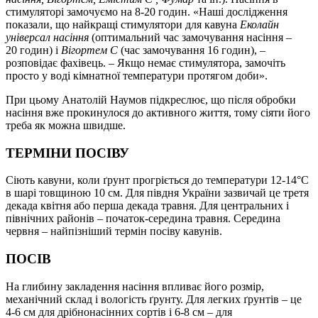
стимуляторі замочуємо на 8-20 годин. «Наші дослідження
показали, що найкращі стимулятори для кавуна
Еколайн
універсал насіння
(оптимальний час замочування насіння –
20 годин) і
Вігортем С
(час замочування 16 годин), –
розповідає фахівець. – Якщо немає стимулятора, замочіть
просто у воді кімнатної температури протягом доби».
При цьому Анатолій Наумов підкреслює, що після обробки
насіння вже прокинулося до активного життя, тому сіяти його
треба як можна швидше.
ТЕРМІНИ ПОСІВУ
Сіють кавуни, коли ґрунт прогріється до температури 12-14°С
в шарі товщиною 10 см. Для півдня України зазвичай це третя
декада квітня або перша декада травня. Для центральних і
північних районів – початок-середина травня. Середина
червня – найпізніший термін посіву кавунів.
ПОСІВ
На глибину закладення насіння впливає його розмір,
механічний склад і вологість ґрунту. Для легких ґрунтів – це
4-6 см для дрібнонасінних сортів і 6-8 см – для