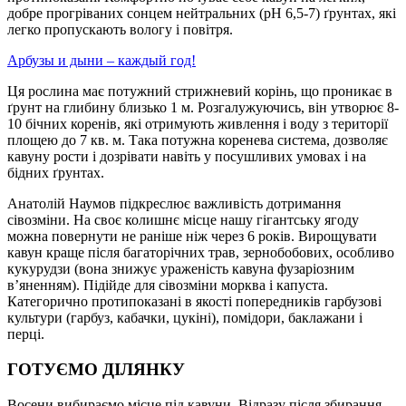
добре прогріваних сонцем нейтральних (рН 6,5-7) ґрунтах, які
легко пропускають вологу і повітря.
Арбузы и дыни – каждый год!
Ця рослина має потужний стрижневий корінь, що проникає в
ґрунт на глибину близько 1 м. Розгалужуючись, він утворює 8-
10 бічних коренів, які отримують живлення і воду з території
площею до 7 кв. м. Така потужна коренева система, дозволяє
кавуну рости і дозрівати навіть у посушливих умовах і на
бідних ґрунтах.
Анатолій Наумов підкреслює важливість дотримання
сівозміни. На своє колишнє місце нашу гігантську ягоду
можна повернути не раніше ніж через 6 років. Вирощувати
кавун краще після багаторічних трав, зернобобових, особливо
кукурудзи (вона знижує ураженість кавуна фузаріозним
в’яненням). Підійде для сівозміни морква і капуста.
Категорично протипоказані в якості попередників гарбузові
культури (гарбуз, кабачки, цукіні), помідори, баклажани і
перці.
ГОТУЄМО ДІЛЯНКУ
Восени вибираємо місце під кавуни. Відразу після збирання