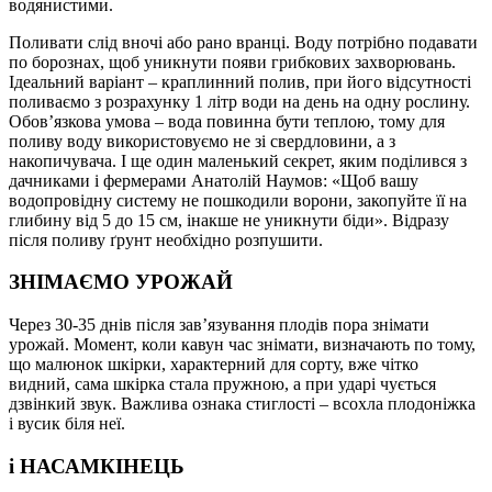
водянистими.
Поливати слід вночі або рано вранці. Воду потрібно подавати
по борознах, щоб уникнути появи грибкових захворювань.
Ідеальний варіант – краплинний полив, при його відсутності
поливаємо з розрахунку 1 літр води на день на одну рослину.
Обов’язкова умова – вода повинна бути теплою, тому для
поливу воду використовуємо не зі свердловини, а з
накопичувача. І ще один маленький секрет, яким поділився з
дачниками і фермерами Анатолій Наумов: «Щоб вашу
водопровідну систему не пошкодили ворони, закопуйте її на
глибину від 5 до 15 см, інакше не уникнути біди». Відразу
після поливу ґрунт необхідно розпушити.
ЗНІМАЄМО УРОЖАЙ
Через 30-35 днів після зав’язування плодів пора знімати
урожай. Момент, коли кавун час знімати, визначають по тому,
що малюнок шкірки, характерний для сорту, вже чітко
видний, сама шкірка стала пружною, а при ударі чується
дзвінкий звук. Важлива ознака стиглості – всохла плодоніжка
і вусик біля неї.
і НАСАМКІНЕЦЬ