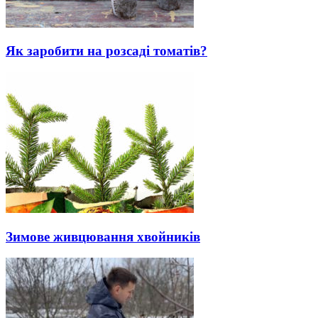
Як заробити на розсаді томатів?
Зимове живцювання хвойників