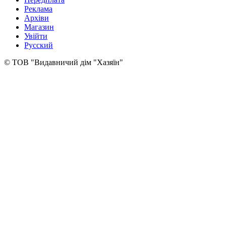
Реклама
Архіви
Магазин
Увійти
Русский
© ТОВ "Видавничий дім "Хазяїн"