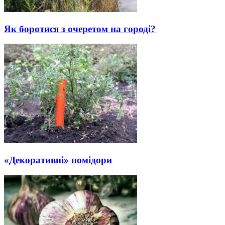
Як боротися з очеретом на городі?
«Декоративні» помідори