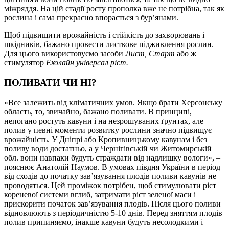
міжряддя. На цій стадії росту прополка вже не потрібна, так як
рослина і сама прекрасно впорається з бур’янами.
Щоб підвищити врожайність і стійкість до захворювань і
шкідників, бажано провести листкове підживлення рослин.
Для цього використовуємо засоби
Лист, Старт
або ж
стимулятор
Еколайн універсал ріст.
ПОЛИВАТИ ЧИ НІ?
«Все залежить від кліматичних умов. Якщо брати Херсонську
область, то, звичайно, бажано поливати. В принципі,
непогано ростуть кавуни і на незрошуваних ґрунтах, але
полив у певні моменти розвитку рослини значно підвищує
врожайність. У Дніпрі або Кропивницькому кавунам і без
поливу води достатньо, а у Чернігівській чи Житомирській
обл. вони навпаки будуть страждати від надлишку вологи», –
пояснює Анатолій Наумов. В умовах півдня України в період
від сходів до початку зав’язування плодів поливи кавунів не
проводяться. Цей проміжок потрібен, щоб стимулювати ріст
кореневої системи вглиб, затримати ріст зеленої маси і
прискорити початок зав’язування плодів. Після цього поливи
відновлюють з періодичністю 5-10 днів. Перед зняттям плодів
полив припиняємо, інакше кавуни будуть несолодкими і