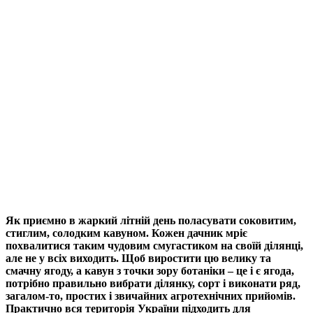
Як приємно в жаркий літній день поласувати соковитим,
стиглим, солодким кавуном. Кожен дачник мріє
похвалитися таким чудовим смугастиком на своїй ділянці,
але не у всіх виходить. Щоб виростити цю велику та
смачну ягоду, а кавун з точки зору ботаніки – це і є ягода,
потрібно правильно вибрати ділянку, сорт і виконати ряд,
загалом-то, простих і звичайних агротехнічних прийомів.
Практично вся територія України підходить для