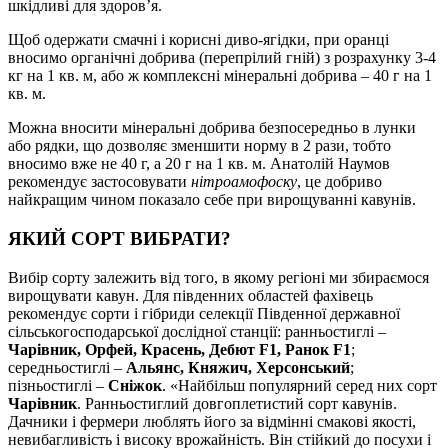
шкідливі для здоров’я.
Щоб одержати смачні і корисні диво-ягідки, при оранці
вносимо органічні добрива (перепрілий гній) з розрахунку 3-4
кг на 1 кв. м, або ж комплексні мінеральні добрива – 40 г на 1
кв. м.
Можна вносити мінеральні добрива безпосередньо в лунки
або рядки, що дозволяє зменшити норму в 2 рази, тобто
вносимо вже не 40 г, а 20 г на 1 кв. м. Анатолій Наумов
рекомендує застосовувати
нітроамофоску
, це добриво
найкращим чином показало себе при вирощуванні кавунів.
ЯКИЙ СОРТ ВИБРАТИ?
Вибір сорту залежить від того, в якому регіоні ми збираємося
вирощувати кавун. Для південних областей фахівець
рекомендує сорти і гібриди селекції Південної державної
сільськогосподарської дослідної станції: ранньостиглі –
Чарівник, Орфей, Красень, Дебют F1, Ранок F1
;
середньостиглі –
Альянс, Княжич, Херсонський
;
пізньостиглі –
Сніжок
. «Найбільш популярний серед них сорт
Чарівник
. Ранньостиглий довгоплетистий сорт кавунів.
Дачники і фермери люблять його за відмінні смакові якості,
невибагливість і високу врожайність. Він стійкий до посухи і