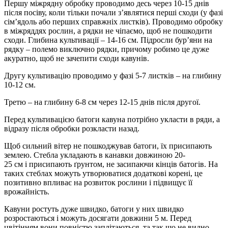
Першу міжрядну обробку проводимо десь через 10-15 днів
після посіву, коли тільки почали з’являтися перші сходи (у фазі
сім’ядоль або перших справжніх листків). Проводимо обробку
в міжряддях рослин, а рядки не чіпаємо, щоб не пошкодити
сходи. Глибина культивації – 14-16 см. Підросли бур’яни на
рядку – полемо виключно рядки, причому робимо це дуже
акуратно, щоб не зачепити сходи кавунів.
Другу культивацію проводимо у фазі 5-7 листків – на глибину
10-12 см.
Третю – на глибину 6-8 см через 12-15 днів після другої.
Перед культивацією батоги кавуна потрібно укласти в ряди, а
відразу після обробки розкласти назад.
Щоб сильний вітер не пошкоджував батоги, їх присипають
землею. Стебла укладають в канавки довжиною 20-
25 см і присипають ґрунтом, не засипаючи кінців батогів. На
таких стеблах можуть утворюватися додаткові корені, це
позитивно впливає на розвиток рослини і підвищує її
врожайність.
Кавуни ростуть дуже швидко, батоги у них швидко
розростаються і можуть досягати довжини 5 м. Перед
цвітінням вони повністю заплітаються, та так що не видно