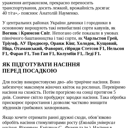
ураження антракнозом, прекрасно переносить
транспортування, досить лежкий, врожайність досягає
40 т/га»,- пояснює Анатолій Науменко.
У центральних районах України дачники і городники в
основному вирощують такі невибагливі сорти кавунів, як
Вогник
і
Кримсон Світ
. Непогано себе показали в умовах
північного баштанництва і такі сорти, як
Чарльстон Грей,
Тріумф, АУ Продюсер, Оранж Кінг, Холодок, Кущовий,
Ніца, Отаманський, Фаворит, гібриди Стетсон F1, Нельсон
F1, Фарао F1, Топ Ган F1, Колумбія F1, Леді F1.
ЯК ПІДГОТУВАТИ НАСІННЯ
ПЕРЕД ПОСАДКОЮ
Для посіву використовуємо дво- або трирічне насіння. Воно
забезпечує максимум жіночих квіток на рослинах. Перевіримо
насіння на схожість. Потім прогріємо на сонці протягом 5
днів. Сонячне світло пробуджує зародки насіння. Така обробка
прискорює проростання і дозволяє частково знищити
збудників грибкових захворювань.
Якщо хочете отримати ранні дружні сходи, обов’язково
обробіть насіння стимуляторами росту (
Еколайн універсал
насіння, Вігортем, Емістим С , Фумар
та ін.). Насіння в