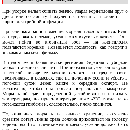
При уборке нельзя сбивать землю, ударяя корнеплоды друг о
друга или об лопату. Полученные вмятины и забоины —
ворота для грибной инфекции.
При слишком ранней выкопке морковь плохо хранится. Если
ее передержать в земле, ухудшаются вкусовые качества. Она
может пойти во вторичный рост — на корнеплодах
появляются корешки. Повышается лохматость, как говорят в
знакомом нам мультфильме.
В целом же в большинстве регионов Украины с уборкой
моркови можно не спешить. При нормальной, умеренно сухой
и теплой погоде ее можно оставить на грядке расти,
увеличиваясь в размерах, еще на половину осени и убрать в
погожий сухой денек ближе к середине октября. Не
желательно, чтобы она попала под сильные заморозки.
Морковь обладает определенной устойчивостью к низким
температурам, но при температуре ниже -2°С также легко
поражается грибами и, следовательно, плохо хранится.
Подготавливая морковь на зимнее хранение, аккуратно
срезайте ботву! Линия среза должна приходиться на головку
корнеплода. Его «плечики» ни в коем случае не должны быть
срезаны.