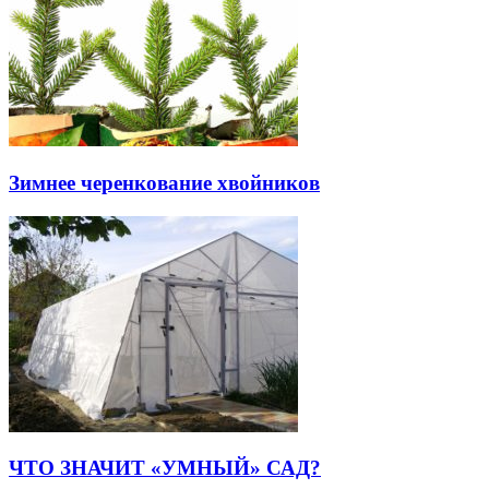
Зимнее черенкование хвойников
ЧТО ЗНАЧИТ «УМНЫЙ» САД?