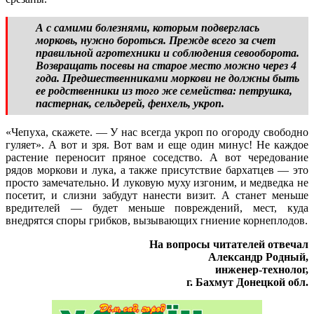
А с самими болезнями, которым подверглась
морковь, нужно бороться. Прежде всего за счет
правильной агротехники и соблюдения севооборота.
Возвращать посевы на старое место можно через 4
года. Предшественниками моркови не должны быть
ее родственники из того же семейства: петрушка,
пастернак, сельдерей, фенхель, укроп.
«Чепуха, скажете. — У нас всегда укроп по огороду свободно
гуляет». А вот и зря. Вот вам и еще один минус! Не каждое
растение переносит пряное соседство. А вот чередование
рядов моркови и лука, а также присутствие бархатцев — это
просто замечательно. И луковую муху изгоним, и медведка не
посетит, и слизни забудут нанести визит. А станет меньше
вредителей — будет меньше повреждений, мест, куда
внедрятся споры грибков, вызывающих гниение корнеплодов.
На вопросы читателей отвечал
Александр Родный,
инженер-технолог,
г. Бахмут Донецкой обл.