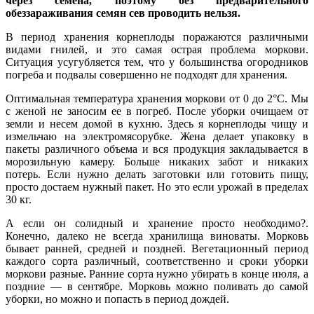
через семена, поэтому без предварительного
обеззараживания семян сев проводить нельзя.
В период хранения корнеплоды поражаются различными
видами гнилей, и это самая острая проблема моркови.
Ситуация усугубляется тем, что у большинства огородников
погреба и подвалы совершенно не подходят для хранения.
Оптимальная температура хранения моркови от 0 до 2°С. Мы
с женой не заносим ее в погреб. После уборки очищаем от
земли и несем домой в кухню. Здесь я корнеплоды чищу и
измельчаю на электромясорубке. Жена делает упаковку в
пакеты различного объема и вся продукция закладывается в
морозильную камеру. Больше никаких забот и никаких
потерь. Если нужно делать заготовки или готовить пищу,
просто достаем нужный пакет. Но это если урожай в пределах
30 кг.
А если он солидный и хранение просто необходимо?.
Конечно, далеко не всегда хранилища виноваты. Морковь
бывает ранней, средней и поздней. Вегетационный период
каждого сорта различный, соответственно и сроки уборки
моркови разные. Ранние сорта нужно убирать в конце июля, а
поздние — в сентябре. Морковь можно поливать до самой
уборки, но можно и попасть в период дождей.