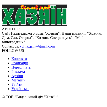
ABOUT US
Сайт Издательского дома "Хозяин". Наши издания: "Хозяин.
Дом. Сад. Огород", "Хозяин. Спецвыпуск", "Мой
виноградник".
Contact us:
vd.hazjain@gmail.com
FOLLOW US
Контакти
Реалізація
Передплата
Реклама
Архіви
Магазин
Увійти
Українська
© ТОВ "Видавничий дім "Хазяїн"