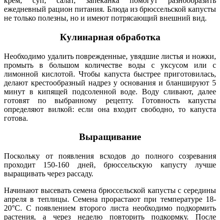
крем, суп, салат, запеканка помогут разнообразить
ежедневный рацион питания. Блюда из брюссельской капусты
не только полезны, но и имеют потрясающий внешний вид.
Кулинарная обработка
Необходимо удалить поврежденные, увядшие листья и ножки,
промыть в большом количестве воды с уксусом или с
лимонной кислотой. Чтобы капуста быстрее приготовилась,
делают крестообразный надрез у основания и бланшируют 5
минут в кипящей подсоленной воде. Воду сливают, далее
готовят по выбранному рецепту. Готовность капусты
определяют вилкой: если она входит свободно, то капуста
готова.
Выращивание
Поскольку от появления всходов до полного созревания
проходит 150-160 дней, брюссельскую капусту лучше
выращивать через рассаду.
Начинают высевать семена брюссельской капусты с середины
апреля в теплицы. Семена прорастают при температуре 18-
20°C. С появлением второго листа необходимо подкормить
растения, а через неделю повторить подкормку. После