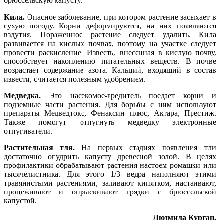
брюссельскую капусту.
Кила.
Опасное заболевание, при котором растение засыхает в
сухую погоду. Корни деформируются, на них появляются
вздутия. Пораженное растение следует удалить. Кила
развивается на кислых почвах, поэтому на участке следует
провести раскисление. Известь, внесенная в кислую почву,
способствует накоплению питательных веществ. В почве
возрастает содержание азота. Кальций, входящий в состав
извести, считается полезным удобрением.
Медведка.
Это насекомое-вредитель поедает корни и
подземные части растения. Для борьбы с ним используют
препараты Медведтокс, Фенаксин плюс, Актара, Престиж.
Также помогут отпугнуть медведку электронные
отпугиватели.
Растительная тля.
На первых стадиях появления тли
достаточно опудрить капусту древесной золой. В целях
профилактики обрабатывают растения настоем ромашки или
тысячелистника. Для этого 1/3 ведра наполняют этими
травянистыми растениями, заливают кипятком, настаивают,
процеживают и опрыскивают грядки с брюссельской
капустой.
Людмила Курган.