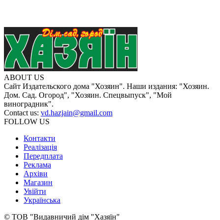
ABOUT US
Сайт Издательского дома "Хозяин". Наши издания: "Хозяин.
Дом. Сад. Огород", "Хозяин. Спецвыпуск", "Мой
виноградник".
Contact us:
vd.hazjain@gmail.com
FOLLOW US
Контакти
Реалізація
Передплата
Реклама
Архіви
Магазин
Увійти
Українська
© ТОВ "Видавничий дім "Хазяїн"