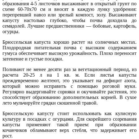
образования 4-5 листочков высаживают в открытый грунт по
схеме 60-70х70 см и вносят в каждую лунку удобрения:
перепревший навоз или зрелый компост, золу. Высаживают
капусту настолько глубоко, чтобы почва доходила до
семядолей. Лучшие предшественники — бобовые, картофель,
огурцы.
Брюссельская капуста хорошо растет на солнечных местах.
Плодородная питательная почва с высоким содержанием
гумуса обеспечивает высокую урожайность. Плохо переносит
затенение и густые посадки.
Поливают не менее десяти раз за вегетационный период, из
расчета 20-25 л на 1 кв. м. Если листья капусты
преждевременно желтеют, это указывает на дефицит азота,
который можно исправить с помощью роговой муки.
Регулярно выдергивайте сорняки и окучивайте растения, это
способствует образованию дополнительных корней. В сухое
лето мульчируйте грядки скошенной травой.
Брюссельскую капусту стоит использовать как кулисную
культуру в посадках с огурцами. Для скорейшего созревания
капусты применяют такой прием: при образовании
кочанчиков обламывают верх стебля, что задерживает его
рост.