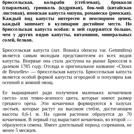
брюссельская, кольраби (стеблевая), брокколи
(спаржевая), грюнколь (кудрявая), бок-чой (китайская
листовая), японская капуста мизуна, романеско (римская).
Каждый вид капусты интересен и неоспоримо ценен,
каждый занимает в кулинарии достойное место. Но
брюссельская капуста особая: в ней содержится больше,
чем у других видов капусты, витаминов, минеральных
солей, белков.
Брюссельская капуста (лат. Brassica oleracea var. Gemmifera)
является самым молодым представителем из всех видов
капусты. Впервые она стала доступна на рынке Брюсселя в
далеком 1785 году. Отсюда и оригинальное название «Choux
de Bruxelles» — брюссельская капуста. Брюссельская капуста
является особой формой капусты огородной и популярна как
осенний и зимний овощ.
Ее выращивают ради получения маленьких кочанчиков
светло- или темно-зеленого цвета, которые имеют размер
грецкого ореха. Эти кочанчики формируются в пазухах
листьев, которые растут на высоком стебле, достигающем
высоты 0,6-1 м. На одном растении образуется до 70
кочанчиков. В первый год вырастают кочанчики, во второй —
образуются семена. Имеет длительный период созревания, не
менее 5 месяцев.