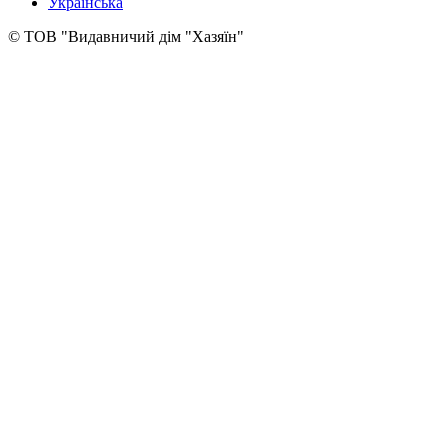
Українська
© ТОВ "Видавничий дім "Хазяїн"