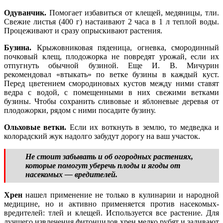
Одуванчик.
Помогает избавиться от клещей, медяницы, тли.
Свежие листья (400 г) настаивают 2 часа в 1 л теплой воды.
Процеживают и сразу опрыскивают растения.
Бузина.
Крыжовниковая пяденица, огневка, смородинный
почковый клещ, плодожорка не повредят урожай, если их
отпугнуть обычной бузиной. Еще И. В. Мичурин
рекомендовал «втыкать» по ветке бузины в каждый куст.
Перед цветением смородиновых кустов между ними ставят
ведра с водой, с помещенными в них свежими ветками
бузины. Чтобы сохранить сливовые и яблоневые деревья от
плодожорки, рядом с ними посадите бузину.
Ольховые ветки.
Если их воткнуть в землю, то медведка и
колорадский жук надолго забудут дорогу на ваш участок.
Не стоит забывать и об огородных растениях,
которые помогут уберечь плоды и ягоды от
насекомых — вредителей.
Хрен
нашел применение не только в кулинарии и народной
медицине, но и активно применяется против насекомых-
вредителей: тлей и клещей. Используется все растение. Для
лучшего извлечения фитонцидов хрен мелко рубят и заливают