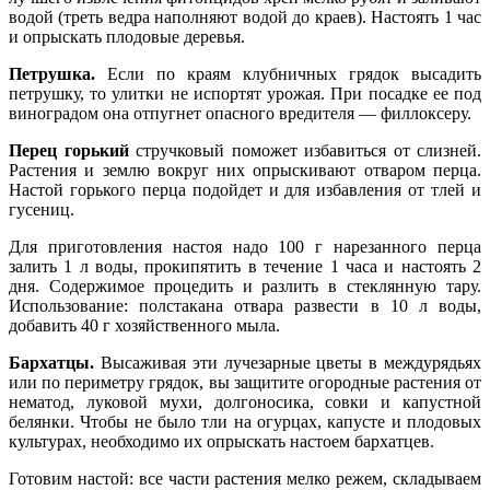
водой (треть ведра наполняют водой до краев). Настоять 1 час
и опрыскать плодовые деревья.
Петрушка.
Если по краям клубничных грядок высадить
петрушку, то улитки не испортят урожая. При посадке ее под
виноградом она отпугнет опасного вредителя — филлоксеру.
Перец горький
стручковый поможет избавиться от слизней.
Растения и землю вокруг них опрыскивают отваром перца.
Настой горького перца подойдет и для избавления от тлей и
гусениц.
Для приготовления настоя надо 100 г нарезанного перца
залить 1 л воды, прокипятить в течение 1 часа и настоять 2
дня. Содержимое процедить и разлить в стеклянную тару.
Использование: полстакана отвара развести в 10 л воды,
добавить 40 г хозяйственного мыла.
Бархатцы.
Высаживая эти лучезарные цветы в междурядьях
или по периметру грядок, вы защитите огородные растения от
нематод, луковой мухи, долгоносика, совки и капустной
белянки. Чтобы не было тли на огурцах, капусте и плодовых
культурах, необходимо их опрыскать настоем бархатцев.
Готовим настой: все части растения мелко режем, складываем