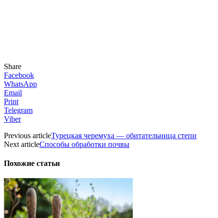
Share
Facebook
WhatsApp
Email
Print
Telegram
Viber
Previous article
Турецкая черемуха — обитательница степи
Next article
Способы обработки почвы
Похожие статьи