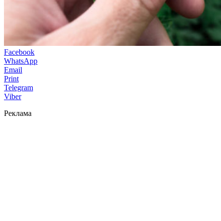
Facebook
WhatsApp
Email
Print
Telegram
Viber
Реклама