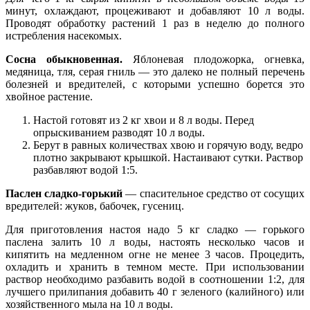
минут, охлаждают, процеживают и добавляют 10 л воды.
Проводят обработку растений 1 раз в неделю до полного
истребления насекомых.
Сосна обыкновенная.
Яблоневая плодожорка, огневка,
медяница, тля, серая гниль — это далеко не полный перечень
болезней и вредителей, с которыми успешно борется это
хвойное растение.
Настой готовят из 2 кг хвои и 8 л воды. Перед
опрыскиванием разводят 10 л воды.
Берут в равных количествах хвою и горячую воду, ведро
плотно закрывают крышкой. Настаивают сутки. Раствор
разбавляют водой 1:5.
Паслен сладко-горький
— спасительное средство от сосущих
вредителей: жуков, бабочек, гусениц.
Для приготовления настоя надо 5 кг сладко — горького
паслена залить 10 л воды, настоять несколько часов и
кипятить на медленном огне не менее 3 часов. Процедить,
охладить и хранить в темном месте. При использовании
раствор необходимо разбавить водой в соотношении 1:2, для
лучшего прилипания добавить 40 г зеленого (калийного) или
хозяйственного мыла на 10 л воды.