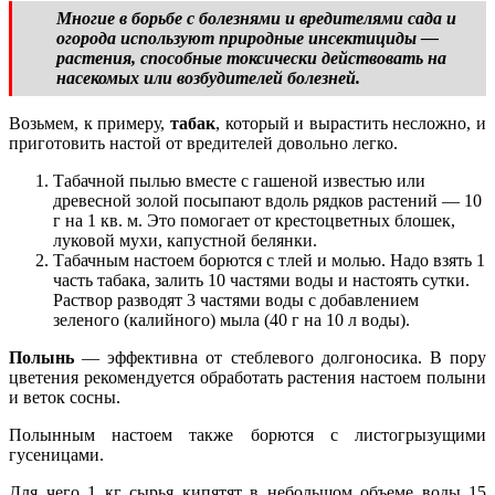
Многие в борьбе с болезнями и вредителями сада и
огорода используют природные инсектициды —
растения, способные токсически действовать на
насекомых или возбудителей болезней.
Возьмем, к примеру,
табак
, который и вырастить несложно, и
приготовить настой от вредителей довольно легко.
Табачной пылью вместе с гашеной известью или
древесной золой посыпают вдоль рядков растений — 10
г на 1 кв. м. Это помогает от крестоцветных блошек,
луковой мухи, капустной белянки.
Табачным настоем борются с тлей и молью. Надо взять 1
часть табака, залить 10 частями воды и настоять сутки.
Раствор разводят 3 частями воды с добавлением
зеленого (калийного) мыла (40 г на 10 л воды).
Полынь
— эффективна от стеблевого долгоносика. В пору
цветения рекомендуется обработать растения настоем полыни
и веток сосны.
Полынным настоем также борются с листогрызущими
гусеницами.
Для чего 1 кг сырья кипятят в небольшом объеме воды 15