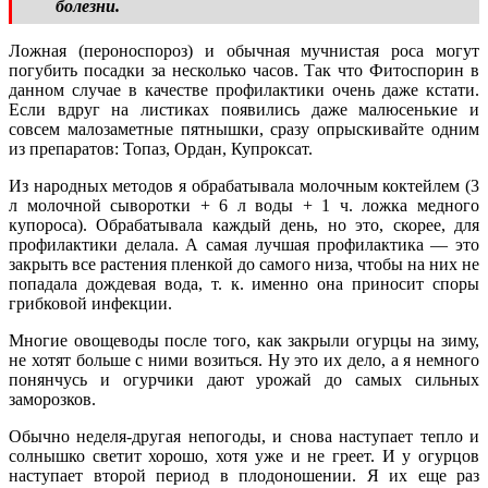
болезни.
Ложная (пероноспороз) и обычная мучнистая роса могут
погубить посадки за несколько часов. Так что Фитоспорин в
данном случае в качестве профилактики очень даже кстати.
Если вдруг на листиках появились даже малюсенькие и
совсем малозаметные пятнышки, сразу опрыскивайте одним
из препаратов: Топаз, Ордан, Купроксат.
Из народных методов я обрабатывала молочным коктейлем (3
л молочной сыворотки + 6 л воды + 1 ч. ложка медного
купороса). Обрабатывала каждый день, но это, скорее, для
профилактики делала. А самая лучшая профилактика — это
закрыть все растения пленкой до самого низа, чтобы на них не
попадала дождевая вода, т. к. именно она приносит споры
грибковой инфекции.
Многие овощеводы после того, как закрыли огурцы на зиму,
не хотят больше с ними возиться. Ну это их дело, а я немного
понянчусь и огурчики дают урожай до самых сильных
заморозков.
Обычно неделя-другая непогоды, и снова наступает тепло и
солнышко светит хорошо, хотя уже и не греет. И у огурцов
наступает второй период в плодоношении. Я их еще раз