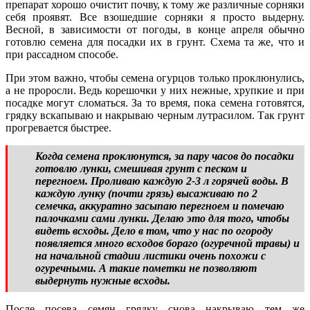
препарат хорошо очистит почву, к тому же различные сорняки
себя проявят. Все взошедшие сорняки я просто выдерну.
Весной, в зависимости от погоды, в конце апреля обычно
готовлю семена для посадки их в грунт. Схема та же, что и
при рассадном способе.
При этом важно, чтобы семена огурцов только проклюнулись,
а не проросли. Ведь корешочки у них нежные, хрупкие и при
посадке могут сломаться. За то время, пока семена готовятся,
грядку вскапываю и накрываю черным лутрасилом. Так грунт
прогревается быстрее.
Когда семена проклюнутся, за пару часов до посадки
готовлю лунки, смешивая грунт с песком и
перегноем. Проливаю каждую 2-3 л горячей воды. В
каждую лунку (почти грязь) высаживаю по 2
семечка, аккуратно засыпаю перегноем и помечаю
палочками сами лунки. Делаю это для того, чтобы
видеть всходы. Дело в том, что у нас по огороду
появляется много всходов бораго (огуречной травы) и
на начальной стадии листики очень похожи с
огуречными. А такие пометки не позволяют
выдернуть нужные всходы.
После посева семян грядку снова накрываю тем же