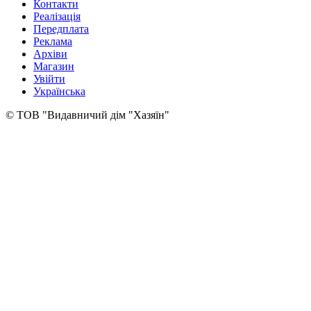
Контакти
Реалізація
Передплата
Реклама
Архіви
Магазин
Увійти
Українська
© ТОВ "Видавничий дім "Хазяїн"