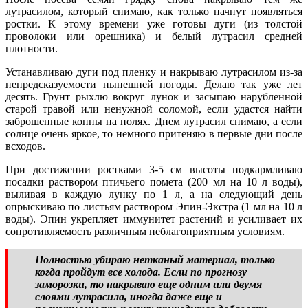
лутрасилом, который снимаю, как только начнут появляться
ростки. К этому времени уже готовы дуги (из толстой
проволоки или орешника) и белый лутрасил средней
плотности.
Устанавливаю дуги под пленку и накрываю лутрасилом из-за
непредсказуемости нынешней погоды. Делаю так уже лет
десять. Грунт рыхлю вокруг лунок и засыпаю нарубленной
старой травой или ненужной соломой, если удастся найти
заброшенные копны на полях. Днем лутрасил снимаю, а если
солнце очень яркое, то немного притеняю в первые дни после
всходов.
При достижении ростками 3-5 см высоты подкармливаю
посадки раствором птичьего помета (200 мл на 10 л воды),
выливая в каждую лунку по 1 л, а на следующий день
опрыскиваю по листьям раствором Эпин-Экстра (1 мл на 10 л
воды). Эпин укрепляет иммунитет растений и усиливает их
сопротивляемость различным неблагоприятным условиям.
Полностью убираю нетканый материал, только
когда пройдут все холода. Если по прогнозу
заморозки, то накрываю еще одним или двумя
слоями лутрасила, иногда даже еще и