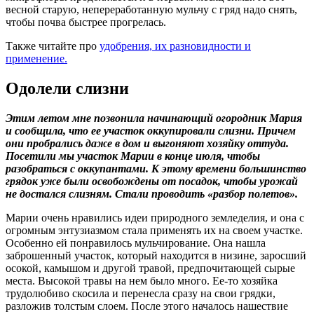
весной старую, непереработанную мульчу с гряд надо снять,
чтобы почва быстрее прогрелась.
Также читайте про
удобрения, их разновидности и
применение.
Одолели слизни
Этим летом мне позвонила начинающий огородник Мария
и сообщила, что ее участок оккупировали слизни. Причем
они пробрались даже в дом и выгоняют хозяйку оттуда.
Посетили мы участок Марии в конце июля, чтобы
разобраться с оккупантами. К этому времени большинство
грядок уже были освобождены от посадок, чтобы урожай
не достался слизням. Стали проводить «разбор полетов».
Марии очень нравились идеи природного земледелия, и она с
огромным энтузиазмом стала применять их на своем участке.
Особенно ей понравилось мульчирование. Она нашла
заброшенный участок, который находится в низине, заросший
осокой, камышом и другой травой, предпочитающей сырые
места. Высокой травы на нем было много. Ее-то хозяйка
трудолюбиво скосила и перенесла сразу на свои грядки,
разложив толстым слоем. После этого началось нашествие