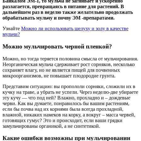
Байкалом ЭМ-1, то мульча не загнивает и ускоренно
разлагается, превращаясь в питание для растений. В
дальнейшем раз в неделю также желательно продолжать
обрабатывать мульчу и почву ЭМ -препаратами.
Узнайте
Можно ли использовать шелуху и золу в качестве
мульчи?
Можно мульчировать черной пленкой?
Можно, но тогда теряется половина смысла от мульчирования.
Неорганическая мульча сдерживает рост сорняков, несколько
сохраняет влагу, но не является пищей для почвенных
микроорганизмов, не повышает плодородие грунта.
Представим ситуацию: вы пропололи сорняки, сложили их в
кучку на траве, а убрать не успели. Через неделю-две убираете
эту кучу — что под ней? Влажно, прохладно и – дождевые
черви. Как вы думаете, понравилось бы вашим растениям,
если бы почва над их корнями была всегда прохладной,
влажной, никаких намеков на корку, а вокруг – масса червей,
готовящих гумус? Это и происходит, если ваши грядки
замульчированы органикой, а не синтетикой.
Какие ошибки возможны
при мульчировании