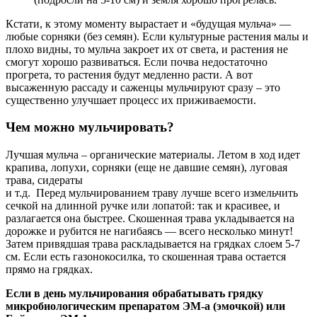
Кстати, к этому моменту вырастает и «будущая мульча» —
любые сорняки (без семян). Если культурные растения малы и
плохо видны, то мульча закроет их от света, и растения не
смогут хорошо развиваться. Если почва недостаточно
прогрета, то растения будут медленно расти. А вот
высаженную рассаду и саженцы мульчируют сразу – это
существенно улучшает процесс их приживаемости.
Чем можно мульчировать?
Лучшая мульча – органические материалы. Летом в ход идет
крапива, лопухи, сорняки (еще не давшие семян), луговая
трава, сидераты
и т.д.
Перед мульчированием траву лучше всего измельчить
сечкой на длинной ручке или лопатой: так и красивее, и
разлагается она быстрее. Скошенная трава укладывается на
дорожке и рубится не нагибаясь — всего несколько минут!
Затем привядшая трава раскладывается на грядках слоем 5-7
см. Если есть газонокосилка, то скошенная трава остается
прямо на грядках.
Если в день мульчирования обрабатывать грядку
микробиологическим препаратом ЭМ-а (эмочкой) или