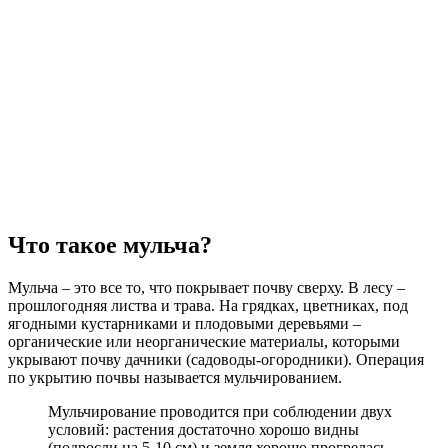
Что такое мульча?
Мульча – это все то, что покрывает почву сверху. В лесу –
прошлогодняя листва и трава. На грядках, цветниках, под
ягодными кустарниками и плодовыми деревьями –
органические или неорганические материалы, которыми
укрывают почву дачники (садоводы-огородники). Операция
по укрытию почвы называется мульчированием.
Мульчирование проводится при соблюдении двух
условий: растения достаточно хорошо видны
(подросли на 5-10 см) и земля хорошо прогрелась.