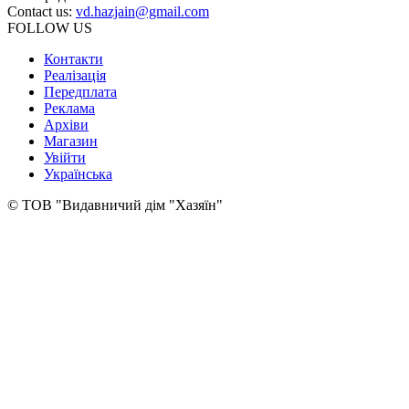
Contact us:
vd.hazjain@gmail.com
FOLLOW US
Контакти
Реалізація
Передплата
Реклама
Архіви
Магазин
Увійти
Українська
© ТОВ "Видавничий дім "Хазяїн"