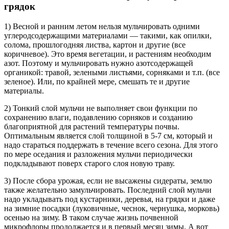
грядок
1) Весной и ранним летом нельзя мульчировать одними
углеродсодержащими материалами — такими, как опилки,
солома, прошлогодняя листва, картон и другие (все
коричневое). Это время вегетации, и растениям необходим
азот. Поэтому и мульчировать нужно азотсодержащей
органикой: травой, зелеными листьями, сорняками и т.п. (все
зеленое). Или, по крайней мере, смешать те и другие
материалы.
2) Тонкий слой мульчи не выполняет свои функции по
сохранению влаги, подавлению сорняков и созданию
благоприятной для растений температуры почвы.
Оптимальным является слой толщиной в 5-7 см, который и
надо стараться поддержать в течение всего сезона. Для этого
по мере оседания и разложения мульчи периодически
подкладывают поверх старого слоя новую траву.
3) После сбора урожая, если не высажены сидераты, землю
также желательно замульчировать. Последний слой мульчи
надо укладывать под кустарники, деревья, на грядки и даже
на зимние посадки (луковичные, чеснок, чернушка, морковь)
осенью на зиму. В таком случае жизнь почвенной
микрофлоры продолжается и в первый месяц зимы. А вот