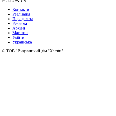
FOLLOW US
Контакти
Реалізація
Передплата
Реклама
Архіви
Магазин
Увійти
Українська
© ТОВ "Видавничий дім "Хазяїн"