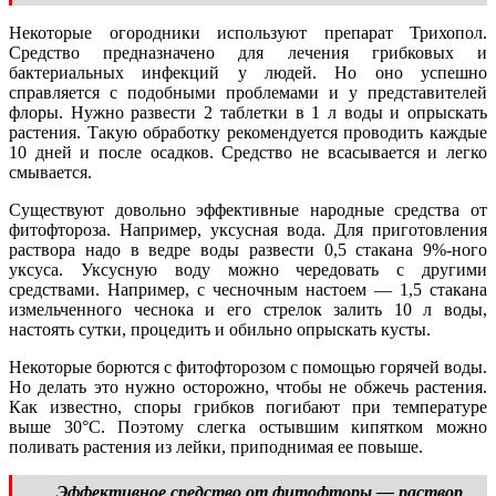
Некоторые огородники используют препарат Трихопол.
Средство предназначено для лечения грибковых и
бактериальных инфекций у людей. Но оно успешно
справляется с подобными проблемами и у представителей
флоры. Нужно развести 2 таблетки в 1 л воды и опрыскать
растения. Такую обработку рекомендуется проводить каждые
10 дней и после осадков. Средство не всасывается и легко
смывается.
Существуют довольно эффективные народные средства от
фитофтороза. Например, уксусная вода. Для приготовления
раствора надо в ведре воды развести 0,5 стакана 9%-ного
уксуса. Уксусную воду можно чередовать с другими
средствами. Например, с чесночным настоем — 1,5 стакана
измельченного чеснока и его стрелок залить 10 л воды,
настоять сутки, процедить и обильно опрыскать кусты.
Некоторые борются с фитофторозом с помощью горячей воды.
Но делать это нужно осторожно, чтобы не обжечь растения.
Как известно, споры грибков погибают при температуре
выше 30°С. Поэтому слегка остывшим кипятком можно
поливать растения из лейки, приподнимая ее повыше.
Эффективное средство от фитофторы — раствор