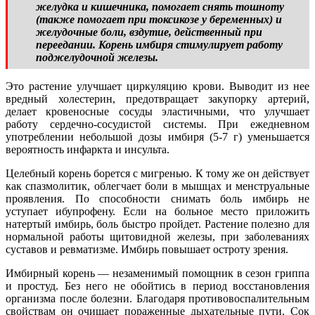
желудка и кишечника, помогает снять тошноту
(также помогает при токсикозе у беременных) и
желудочные боли, вздутие, действенный при
переедании. Корень имбиря стимулирует работу
поджелудочной железы.
Это растение улучшает циркуляцию крови. Выводит из нее
вредный холестерин, предотвращает закупорку артерий,
делает кровеносные сосуды эластичными, что улучшает
работу сердечно-сосудистой системы. При ежедневном
употреблении небольшой дозы имбиря (5-7 г) уменьшается
вероятность инфаркта и инсульта.
Целебный корень борется с мигренью. К тому же он действует
как спазмолитик, облегчает боли в мышцах и менструальные
проявления. По способности снимать боль имбирь не
уступает ибупрофену. Если на больное место приложить
натертый имбирь, боль быстро пройдет. Растение полезно для
нормальной работы щитовидной железы, при заболеваниях
суставов и ревматизме. Имбирь повышает остроту зрения.
Имбирный корень — незаменимый помощник в сезон гриппа
и простуд. Без него не обойтись в период восстановления
организма после болезни. Благодаря противовоспалительным
свойствам он очищает пораженные дыхательные пути. Сок