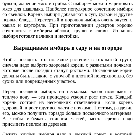
бульон, жареное мясо и грибы. С имбирем можно мариновать
мясо для шашлыка. Наиболее популярное сочетание имбиря
со свеклой. Корень имбиря добавляют в суп, бульон и другие
первые блюда. Перетертый в порошок имбирь очень вкусен в
кашах и картофеле. При приготовлении десертов хорошо
сочетаются с имбирем яблоки, груши и сливы. Из корня
имбиря готовят наливки и настойки.
Выращиваем имбирь в саду и на огороде
Чтобы посадить это полезное растение в открытый грунт,
сначала надо выбрать здоровый корень с развитыми почками,
которые после посадки станут ростками. Посадочные корни
должны быть гладкие, с упругой и плотной поверхностью, без
сухих или поврежденных участков.
Перед посадкой имбирь на несколько часов помещают в
теплую воду — эта процедура ускорит рост почек. Каждый
корень состоит из нескольких ответвлений. Если корень
здоровый, в рост идут все части с почками. Поэтому, разделив
его, можно получить гораздо больше посадочного материала.
А чтобы избежать гниения частей, места срезов надо
присыпать пеплом из деревьев.
Сажать клубни имбиря надо в рыхлый грунт, в который