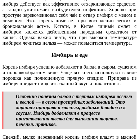
имбиря действует как эффективное отхаркивающее средство,
а заодно уничтожает возбудителей инфекции. Хорошо при
простуде зарекомендовал себя чай и отвар имбиря с медом и
лимоном. Этот корень помогает при воспалении легких и
бронхиальной астме. Кстати, в Китае яичный омлет с
имбирем является действенным народным средством от
кашля. Однако важно знать, что при высокой температуре
имбирем лечиться нельзя — может повыситься температура.
Имбирь в еде
Корень имбиря успешно добавляют в блюда в сыром, сушеном
и порошкообразном виде. Чаще всего его используют в виде
порошка как полноценную пряную специю. Приправа из
имбиря придает пище изысканный вкус и пикантность.
Особенно полезны блюда с тертым имбирем осенью
и весной — в сезон простудных заболеваний. Это
хорошая приправа к мясным, рыбным блюдам и к
соусам. Имбирь добавляют в процессе
приготовления теста для выпекания тортов,
печенья, пряников.
Свежий, мелко нарезанный корень имбиря кладут в мясной