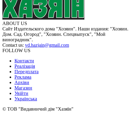
ABOUT US
Сайт Издательского дома "Хозяин". Наши издания: "Хозяин.
Дом. Сад. Огород", "Хозяин. Спецвыпуск", "Мой
виноградник".
Contact us:
vd.hazjain@gmail.com
FOLLOW US
Контакти
Реалізація
Передплата
Реклама
Архіви
Магазин
Увійти
Українська
© ТОВ "Видавничий дім "Хазяїн"