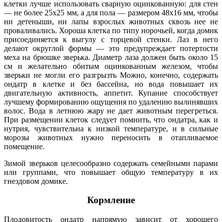
клетки лучше использовать сварную оцинкованную: для стен
— не более 25х25 мм, а для пола — размером 48х16 мм, чтобы
ни детеныши, ни лапы взрослых животных сквозь нее не
проваливались. Хороша клетка по типу норочьей, когда домик
присоединяется к выгулу с торцевой стенки. Лаз в него
делают округлой формы — это предупреждает потертости
меха на брюшке зверька. Диаметр лаза должен быть около 15
см и желательно обитым оцинкованным железом, чтобы
зверьки не могли его разгрызть Можно, конечно, содержать
ондатр в клетке и без бассейна, но вода повышает их
двигательную активность, аппетит. Купание способствует
лучшему формированию ощущения по удалению вылинявших
волос. Вода в летнюю жару не дает животным перегреться.
При размещении клеток следует помнить, что ондатра, как и
нутрия, чувствительна к низкой температуре, и в сильные
морозы животных нужно переносить в отапливаемое
помещение.
Зимой зверьков целесообразно содержать семейными парами
или группами, что повышает общую температуру в их
гнездовом домике.
Кормление
Плодовитость ондатр напрямую зависит от хорошего