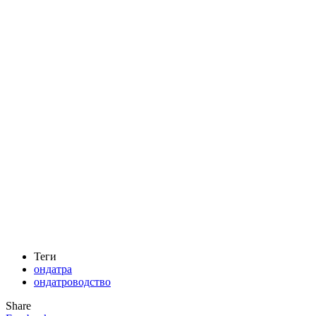
Теги
ондатра
ондатроводство
Share