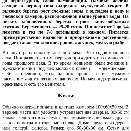
до чёрно-бурого, слабо намокающий. Паховые железы
самцов в период гона выделяют мускусный секрет. В
высоких берегах роет сложные норы с выходом в воду и
гнездовой камерой, расположенной выше уровня воды. На
низких заболоченных берегах строит конусообразные
«хатки». Беременность — 25-28 суток. Приносят от 1 до 3-4
пометов в год по 7-8 детёнышей в каждом. Питается
преимущественно водными и прибрежными растениями,
поедает также моллюсков, раков, лягушек, мелкую рыбу.
В нашу страну ондатру завезли в начале 30-х годов прошлого
века. Пик развития этих зверьков приходится на семидесятые
годы прошлого века. В то время модными были женские и
мужские шапки под мех молодых оленей — «пыжиковые».
Сейчас, очевидно, мода на них прошла, и все мужское
население ходит в вязаных шапочках. Но мех ондатр все-таки
красивый, и есть его ценители.
Жилье
Обычно содержат ондатр в клетках размером 100х60х50 см. В
верхней части для удобства устраивают две дверцы, 30х50 см
каждая. Одна из них служит для кормления зверьков, другая
— для осмотра и отлова молодняка. Домик делают из дерева
или толстой фанеры. Размер его 60х30х30 см. Сетку для