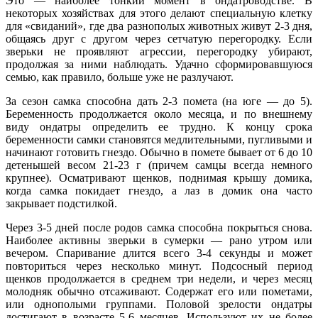
Это — наиболее тонкий момент в ондатроводстве. В
некоторых хозяйствах для этого делают специальную клетку
для «свиданий», где два разнополых животных живут 2-3 дня,
общаясь друг с другом через сетчатую перегородку. Если
зверьки не проявляют агрессии, перегородку убирают,
продолжая за ними наблюдать. Удачно сформировавшуюся
семью, как правило, больше уже не разлучают.
За сезон самка способна дать 2-3 помета (на юге — до 5).
Беременность продолжается около месяца, и по внешнему
виду ондатры определить ее трудно. К концу срока
беременности самки становятся медлительными, пугливыми и
начинают готовить гнездо. Обычно в помете бывает от 6 до 10
детенышей весом 21-23 г (причем самцы всегда немного
крупнее). Осматривают щенков, поднимая крышу домика,
когда самка покидает гнездо, а лаз в домик она часто
закрывает подстилкой.
Через 3-5 дней после родов самка способна покрыться снова.
Наиболее активны зверьки в сумерки — рано утром или
вечером. Спаривание длится всего 3-4 секунды и может
повториться через несколько минут. Подсосный период
щенков продолжается в среднем три недели, и через месяц
молодняк обычно отсаживают. Содержат его или пометами,
или однополыми группами. Половой зрелости ондатры
достигают в возрасте 5-6 месяцев. Используют их не более