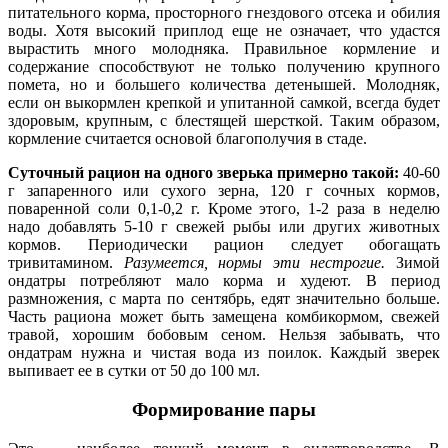
питательного корма, просторного гнездового отсека и обилия
воды. Хотя высокий приплод еще не означает, что удастся
вырастить много молодняка. Правильное кормление и
содержание способствуют не только получению крупного
помета, но и большего количества детенышей. Молодняк,
если он выкормлен крепкой и упитанной самкой, всегда будет
здоровым, крупным, с блестящей шерсткой. Таким образом,
кормление считается основой благополучия в стаде.
Суточный рацион на одного зверька примерно такой:
40-60
г запаренного или сухого зерна, 120 г сочных кормов,
поваренной соли 0,1-0,2 г. Кроме этого, 1-2 раза в неделю
надо добавлять 5-10 г свежей рыбы или других животных
кормов. Периодически рацион следует обогащать
тривитамином.
Разумеется, нормы эти нестрогие.
Зимой
ондатры потребляют мало корма и худеют. В период
размножения, с марта по сентябрь, едят значительно больше.
Часть рациона может быть замещена комбикормом, свежей
травой, хорошим бобовым сеном. Нельзя забывать, что
ондатрам нужна и чистая вода из поилок. Каждый зверек
выпивает ее в сутки от 50 до 100 мл.
Формирование пары