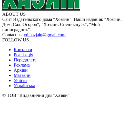
ABOUT US
Сайт Издательского дома "Хозяин". Наши издания: "Хозяин.
Дом. Сад. Огород", "Хозяин. Спецвыпуск", "Мой
виноградник".
Contact us:
vd.hazjain@gmail.com
FOLLOW US
Контакти
Реалізація
Передплата
Реклама
Архіви
Магазин
Увійти
Українська
© ТОВ "Видавничий дім "Хазяїн"