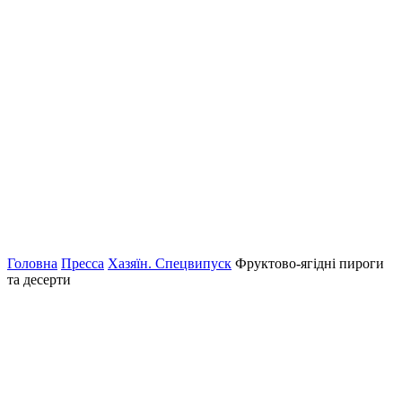
Головна
Пресса
Хазяїн. Спецвипуск
Фруктово-ягідні пироги
та десерти