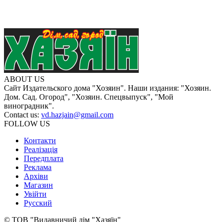
ABOUT US
Сайт Издательского дома "Хозяин". Наши издания: "Хозяин.
Дом. Сад. Огород", "Хозяин. Спецвыпуск", "Мой
виноградник".
Contact us:
vd.hazjain@gmail.com
FOLLOW US
Контакти
Реалізація
Передплата
Реклама
Архіви
Магазин
Увійти
Русский
© ТОВ "Видавничий дім "Хазяїн"