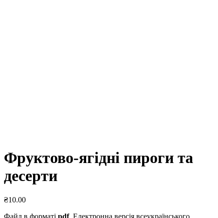
Фруктово-ягідні пироги та
десерти
₴
10.00
Файл в форматі
pdf
. Електронна версія всеукраїнського