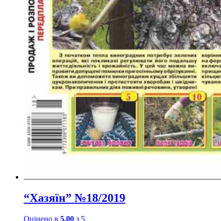
“Хазяїн” №18/2019
Оцінено в
5.00
з 5