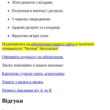
Літні рецепти з ягодами.
Полуниця в випічці і десертах.
З чорною смородиною.
Здорові десерти та солодощі.
Фруктове-ягідні супи.
Подпишитесь на
обновления нашего сайта
и получите
спецвыпуск “Чеснок” бесплатно!
Оформить подписку на обновления.
Также покупайте в нашем магазине:
Картопля: сучасні сорти, агротехніка
Томати з місяца в місяць
Перець і баклажан від А до Я
Відгуки