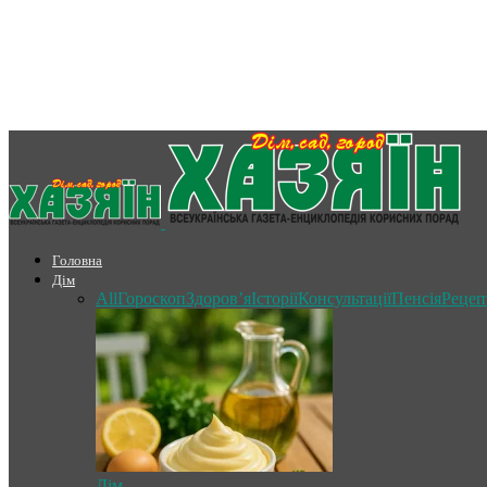
Головна
Дім
All
Гороскоп
Здоров’я
Історії
Консультації
Пенсія
Рецеп
Дім