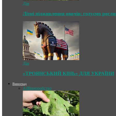
Дім
Літні підживлення овочів: годуємо росл
Дім
«ТРОЯНСЬКИЙ КІНЬ» ДЛЯ УКРАЇНИ
Виноград
All
Виноробство