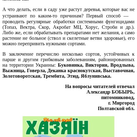
А что делать, если в саду уже растут деревья, которые вас не
устраивают по каким-то причинам? Первый способ —
проводить регулярные обработки системными фунгицидами
(Топаз, Вектра, Скор, Акробат МЦ, Хорус, Строби и др.).
Либо же, если обрабатывать препаратами нет желания, а само
растение не больное (ствол и скелетные ветви здоровые), его
можно перепривить нужными сортами.
В заключение перечислю несколько сортов, устойчивых к
парше и другим грибковым заболеваниям, районированных
на территории Украины:
Буковинка, Виктория, Вродлыва,
Выжница, Говерла, Деканка краснокутская, Выставочная,
Золотоворотская, Трембита, Этюд, Яблунивська.
На вопросы читателей отвечал
Александр БОБЫРЬ,
питомниковод,
г. Миргород
Полтавской обл.