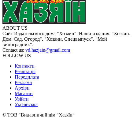
ABOUT US
Сайт Издательского дома "Хозяин". Наши издания: "Хозяин.
Дом. Сад. Огород", "Хозяин. Спецвыпуск", "Мой
виноградник".
Contact us:
vd.hazjain@gmail.com
FOLLOW US
Контакти
Реалізація
Передплата
Реклама
Архіви
Магазин
Увійти
Українська
© ТОВ "Видавничий дім "Хазяїн"