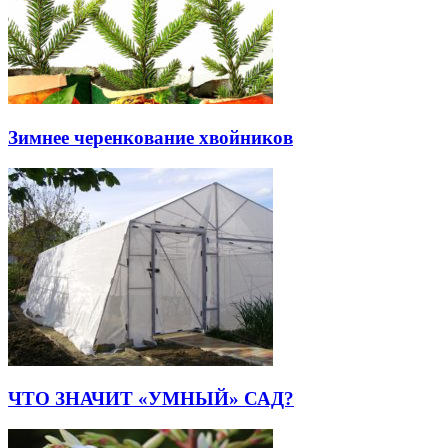
Зимнее черенкование хвойников
ЧТО ЗНАЧИТ «УМНЫЙ» САД?