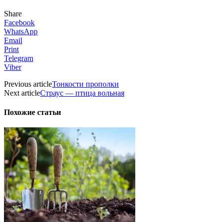
Share
Facebook
WhatsApp
Email
Print
Telegram
Viber
Previous article
Тонкости прополки
Next article
Страус — птица вольная
Похожие статьи