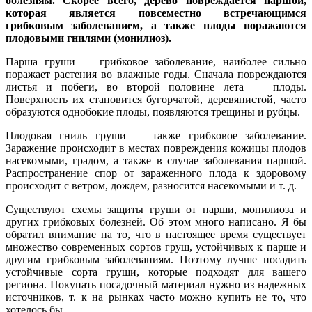
болезням. Скорее всего, дерево повреждается паршой,
которая является повсеместно встречающимся
грибковым заболеванием, а также плоды поражаются
плодовыми гнилями (монилиоз).
Парша груши — грибковое заболевание, наиболее сильно
поражает растения во влажные годы. Сначала повреждаются
листья и побеги, во второй половине лета — плоды.
Поверхность их становится бугорчатой, деревянистой, часто
образуются однобокие плоды, появляются трещины и рубцы.
Плодовая гниль груши — также грибковое заболевание.
Заражение происходит в местах повреждения кожицы плодов
насекомыми, градом, а также в случае заболевания паршой.
Распространение спор от зараженного плода к здоровому
происходит с ветром, дождем, разносится насекомыми и т. д.
Существуют схемы защиты груши от парши, монилиоза и
других грибковых болезней. Об этом много написано. Я бы
обратил внимание на то, что в настоящее время существует
множество современных сортов груш, устойчивых к парше и
другим грибковым заболеваниям. Поэтому лучше посадить
устойчивые сорта груши, которые подходят для вашего
региона. Покупать посадочный материал нужно из надежных
источников, т. к на рынках часто можно купить не то, что
хотелось бы.