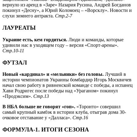
вернуло из аренд в «Заре» Назария Русина, Андрей Богданов
покинул «Десну», а Юрий Коломоец – «Ворсклу». Новости и
слухи зимнего антракта.
Стр.2-7
ЛАУРЕАТЫ
Украине есть, кем гордиться.
Люди и команды, которые
удивили нас в уходящем году – версия «Спорт-арены».
Стр.10-11
ФУТЗАЛ
Новый «кардинал» и «мельники» без головы.
Лучший в
истории чемпионатов Украины бомбардир Игорь Москвичев
начал свою работу в ривненской команде с победы, а испанец
Хави Родригес после победы над «Ураганом» покинул
«Продэксим».
Стр.13
В НБА больше не говорят «гоп».
«Торонто» совершил
самый крупный камбэк в истории клуба, отыграв дома 30-
очковое отставание у «Далласа».
Стр.16
ФОРМУЛА-1. ИТОГИ СЕЗОНА