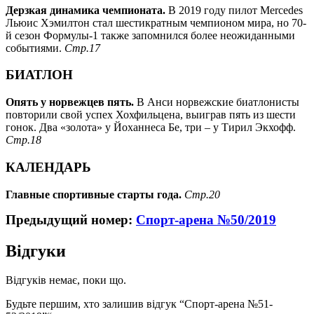
Дерзкая динамика чемпионата.
В 2019 году пилот Mercedes
Льюис Хэмилтон стал шестикратным чемпионом мира, но 70-
й сезон Формулы-1 также запомнился более неожиданными
событиями.
Стр.17
БИАТЛОН
Опять у норвежцев пять.
В Анси норвежские биатлонисты
повторили свой успех Хохфильцена, выиграв пять из шести
гонок. Два «золота» у Йоханнеса Бе, три – у Тирил Экхофф.
Стр.18
КАЛЕНДАРЬ
Главные спортивные старты года.
Стр.20
Предыдущий номер:
Спорт-арена №50/2019
Відгуки
Відгуків немає, поки що.
Будьте першим, хто залишив відгук “Спорт-арена №51-