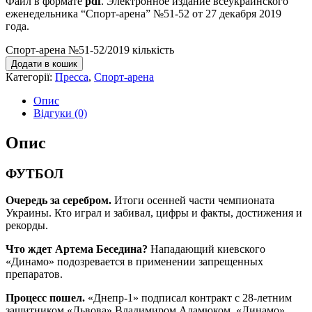
Файл в формате
pdf
. Электронное издание всеукраинского
еженедельника “Спорт-арена” №51-52 от 27 декабря 2019
года.
Спорт-арена №51-52/2019 кількість
Додати в кошик
Категорії:
Пресса
,
Спорт-арена
Опис
Відгуки (0)
Опис
ФУТБОЛ
Очередь за серебром.
Итоги осенней части чемпионата
Украины. Кто играл и забивал, цифры и факты, достижения и
рекорды.
Что ждет Артема Беседина?
Нападающий киевского
«Динамо» подозревается в применении запрещенных
препаратов.
Процесс пошел.
«Днепр-1» подписал контракт с 28-летним
защитником «Львова» Владимиром Адамюком, «Динамо»