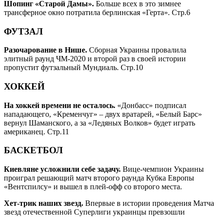
Шопинг «Старой Дамы».
Больше всех в это зимнее
трансферное окно потратила берлинская «Герта».
Стр.6
ФУТЗАЛ
Разочарование в Нише.
Сборная Украины провалила
элитный раунд ЧМ-2020 и второй раз в своей истории
пропустит футзальный Мундиаль.
Стр.10
ХОККЕЙ
На хоккей времени не осталось.
«Донбасс» подписал
нападающего, «Кременчуг» – двух вратарей, «Белый Барс»
вернул Шаманского, а за «Ледяных Волков» будет играть
американец.
Стр.11
БАСКЕТБОЛ
Киевляне усложнили себе задачу.
Вице-чемпион Украины
проиграл решающий матч второго раунда Кубка Европы
«Вентспилсу» и вышел в плей-офф со второго места.
Хет-трик наших звезд.
Впервые в истории проведения Матча
звезд отечественной Суперлиги украинцы превзошли