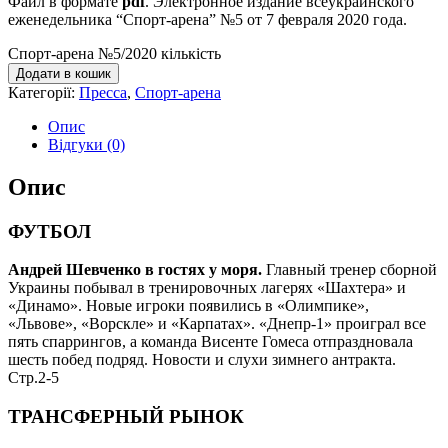
Файл в формате
pdf
. Электронное издание всеукраинского
еженедельника “Спорт-арена” №5 от 7 февраля 2020 года.
Спорт-арена №5/2020 кількість
Додати в кошик
Категорії:
Пресса
,
Спорт-арена
Опис
Відгуки (0)
Опис
ФУТБОЛ
Андрей Шевченко в гостях у моря.
Главный тренер сборной
Украины побывал в тренировочных лагерях «Шахтера» и
«Динамо». Новые игроки появились в «Олимпике»,
«Львове», «Ворскле» и «Карпатах». «Днепр-1» проиграл все
пять спаррингов, а команда Висенте Гомеса отпраздновала
шесть побед подряд. Новости и слухи зимнего антракта.
Стр.2-5
ТРАНСФЕРНЫЙ РЫНОК