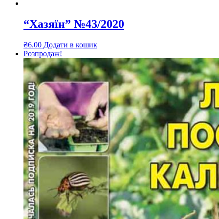
“Хазяїн” №43/2020
₴
6.00
Додати в кошик
Розпродаж!