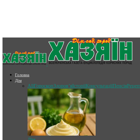
Головна
Дім
All
Гороскоп
Здоров’я
Історії
Консультації
Пенсія
Рецеп
Дім