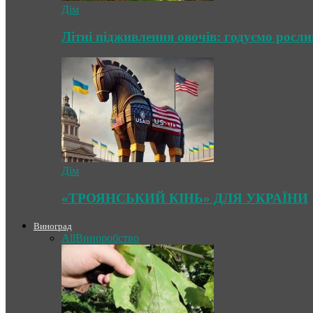
Дім
Літні підживлення овочів: годуємо росл
Дім
«ТРОЯНСЬКИЙ КІНЬ» ДЛЯ УКРАЇНИ
Виноград
All
Виноробство