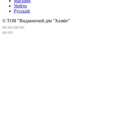
Магазин
Увійти
Русский
© ТОВ "Видавничий дім "Хазяїн"