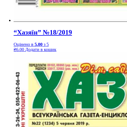
“Хазяїн” №18/2019
Оцінено в
5.00
з 5
₴
6.00
Додати в кошик