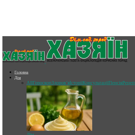
Головна
Дім
All
Гороскоп
Здоров’я
Історії
Консультації
Пенсія
Рецеп
Дім