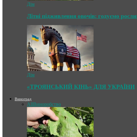
Дім
Літні підживлення овочів: годуємо росл
Дім
«ТРОЯНСЬКИЙ КІНЬ» ДЛЯ УКРАЇНИ
Виноград
All
Виноробство