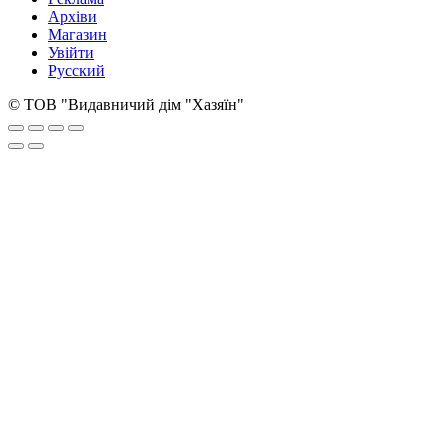
Архіви
Магазин
Увійти
Русский
© ТОВ "Видавничий дім "Хазяїн"