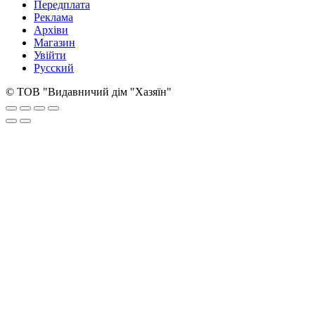
Передплата
Реклама
Архіви
Магазин
Увійти
Русский
© ТОВ "Видавничий дім "Хазяїн"