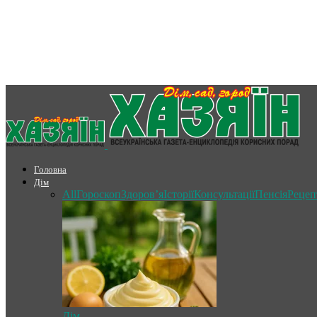
Головна
Дім
All
Гороскоп
Здоров’я
Історії
Консультації
Пенсія
Рецеп
Дім