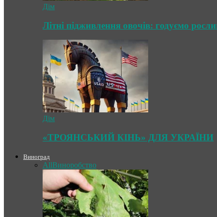
Дім
Літні підживлення овочів: годуємо росл
Дім
«ТРОЯНСЬКИЙ КІНЬ» ДЛЯ УКРАЇНИ
Виноград
All
Виноробство