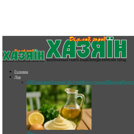
Головна
Дім
All
Гороскоп
Здоров’я
Історії
Консультації
Пенсія
Рецеп
Дім