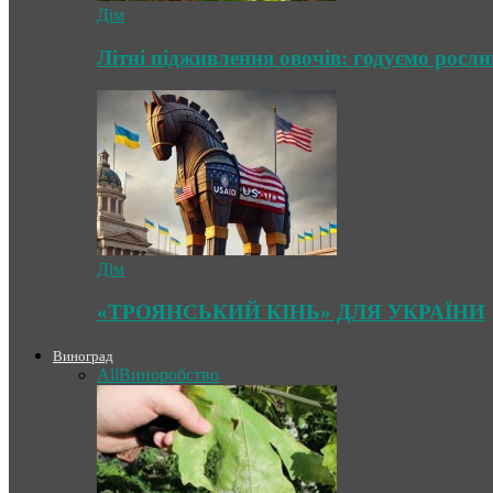
Дім
Літні підживлення овочів: годуємо росл
Дім
«ТРОЯНСЬКИЙ КІНЬ» ДЛЯ УКРАЇНИ
Виноград
All
Виноробство