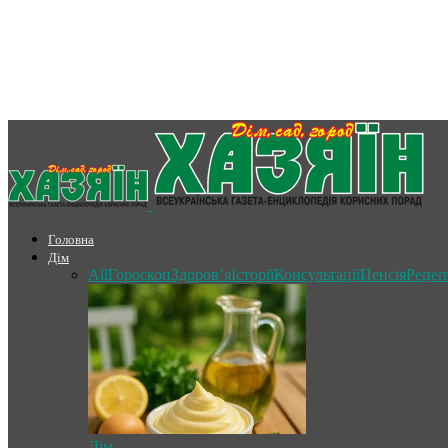
Головна
Дім
All
Гороскоп
Здоров’я
Історії
Консультації
Пенсія
Рецеп
Дім