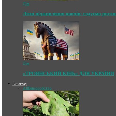
Дім
Літні підживлення овочів: годуємо росл
Дім
«ТРОЯНСЬКИЙ КІНЬ» ДЛЯ УКРАЇНИ
Виноград
All
Виноробство