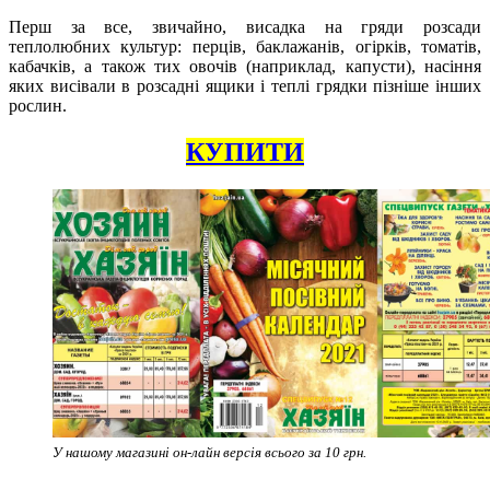
Перш за все, звичайно, висадка на гряди розсади
теплолюбних культур: перців, баклажанів, огірків, томатів,
кабачків, а також тих овочів (наприклад, капусти), насіння
яких висівали в розсадні ящики і теплі грядки пізніше інших
рослин.
КУПИТИ
У нашому магазині он-лайн версія всього за 10 грн.