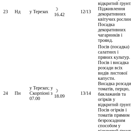
відкритий ґрунт
Підживлення
☽
23
Нд
у Терезах
12/13
декоративних
16.42
квітучих рослин
Посадка
декоративних
чагарників і
троянд.
Посів (посадка)
салатних і
пряних культур.
Посів і висадка
розсади всіх
видів листової
капусти.
Висадка розсад
у Терезах; у
томатів, перцю,
☽
24
Пн
Скорпіоні з
13/14
баклажанів та
18.09
07.00
огірків у
відкритий ґрунт
Посів огірків і
томатів прямим
безрозсадним
способом у
відкритий ґрунт