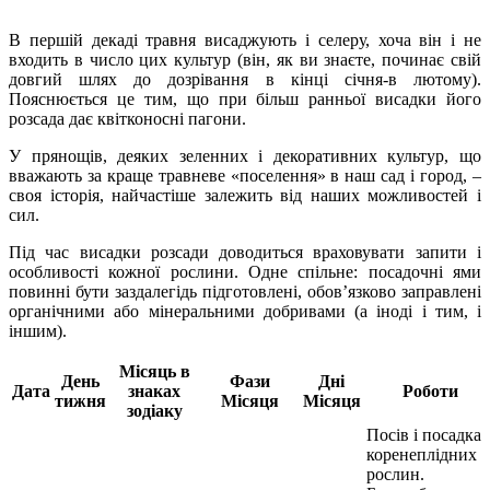
В першій декаді травня висаджують і селеру, хоча він і не
входить в число цих культур (він, як ви знаєте, починає свій
довгий шлях до дозрівання в кінці січня-в лютому).
Пояснюється це тим, що при більш ранньої висадки його
розсада дає квітконосні пагони.
У прянощів, деяких зеленних і декоративних культур, що
вважають за краще травневе «поселення» в наш сад і город, –
своя історія, найчастіше залежить від наших можливостей і
сил.
Під час висадки розсади доводиться враховувати запити і
особливості кожної рослини. Одне спільне: посадочні ями
повинні бути заздалегідь підготовлені, обов’язково заправлені
органічними або мінеральними добривами (а іноді і тим, і
іншим).
Місяць в
День
Фази
Дні
Дата
знаках
Роботи
тижня
Місяця
Місяця
зодіаку
Посів і посадка
коренеплідних
рослин.