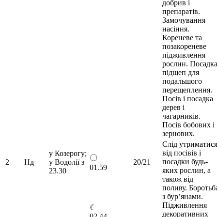
добрив і
препаратів.
Замочування
насіння.
Кореневе та
позакореневе
підживлення
рослин. Посадк
підщеп для
подальшого
перещеплення.
Посів і посадка
дерев і
чагарників.
Посів бобових і
зернових.
Слід утриматис
від посівів і
у Козерогу;
〇
посадки будь-
2
Нд
у Водолії з
20/21
01.59
яких рослин, а
23.30
також від
поливу. Боротьб
з бур’янами.
Підживлення
☾
декоративних
02.44