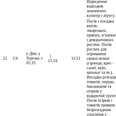
Відведення
відводків
зазначених
культур і аґрусу.
Посів і посадка
квітів,
лікарських,
пряних, в’юнки
і декоративних
рослин. Посів
рослин для
у Діві; у
отримання
☽
22
Сб
Терезах з
11/12
свіжої зелені
15.19
05.35
(гірчиця, крес-
салат, кріп,
шпинат та ін.).
Висадка розсад
томатів, перцю,
баклажанів та
огірків у
відкритий ґрунт
Посів огірків і
томатів прямим
безрозсадним
способом у