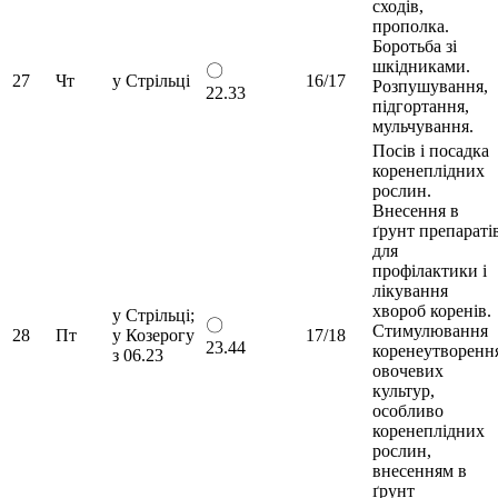
сходів,
прополка.
Боротьба зі
шкідниками.
〇
27
Чт
у Стрільці
16/17
Розпушування,
22.33
підгортання,
мульчування.
Посів і посадка
коренеплідних
рослин.
Внесення в
ґрунт препараті
для
профілактики і
лікування
хвороб коренів.
у Стрільці;
〇
Стимулювання
28
Пт
у Козерогу
17/18
23.44
коренеутворенн
з 06.23
овочевих
культур,
особливо
коренеплідних
рослин,
внесенням в
ґрунт