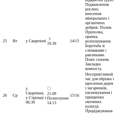
Підживлення
рослин;
внесення
мінеральних і
органічних
добрив. Полив.
Прополка,
оранка,
☽
25
Вт
у Скорпіоні
14/15
розпушування.
19.39
Боротьба зі
слимаками і
равликами.
Покіс газонів.
Закладка
компосту.
Несприятливий
час для обрізки і
щеплення дерев
і чагарників,
у
〇
пасинкування і
Скорпіоні;
21.09
26
Ср
15/16
прищипки
у Стрільці з
Полнолуние
овочевих
06.39
14.13
культур.
Проріджування