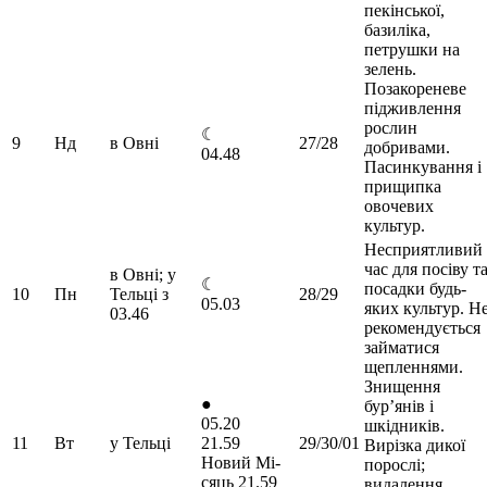
пекінської,
базиліка,
петрушки на
зелень.
Позакореневе
підживлення
рослин
☾
9
Нд
в Овні
27/28
добривами.
04.48
Пасинкування і
прищипка
овочевих
культур.
Несприятливий
час для посіву т
в Овні; у
☾
посадки будь-
10
Пн
Тельці з
28/29
05.03
яких культур. Н
03.46
рекомендується
займатися
щепленнями.
Знищення
●
бур’янів і
05.20
шкідників.
11
Вт
у Тельці
21.59
29/30/01
Вирізка дикої
Новий Мі-
порослі;
сяць 21.59
видалення