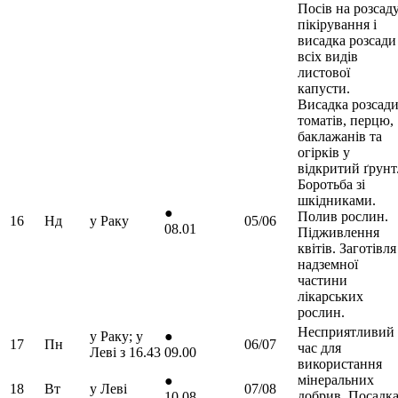
Посів на розсаду
пікірування і
висадка розсади
всіх видів
листової
капусти.
Висадка розсад
томатів, перцю,
баклажанів та
огірків у
відкритий ґрунт
Боротьба зі
шкідниками.
●
Полив рослин.
16
Нд
у Раку
05/06
08.01
Підживлення
квітів. Заготівля
надземної
частини
лікарських
рослин.
Несприятливий
у Раку; у
●
17
Пн
06/07
час для
Леві з 16.43
09.00
використання
мінеральних
●
18
Вт
у Леві
07/08
добрив. Посадк
10.08