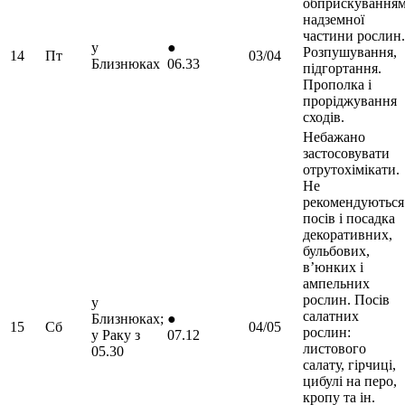
обприскування
надземної
частини рослин.
у
●
Розпушування,
14
Пт
03/04
Близнюках
06.33
підгортання.
Прополка і
проріджування
сходів.
Небажано
застосовувати
отрутохімікати.
Не
рекомендуються
посів і посадка
декоративних,
бульбових,
в’юнких і
ампельних
рослин. Посів
у
салатних
Близнюках;
●
15
Сб
04/05
рослин:
у Раку з
07.12
листового
05.30
салату, гірчиці,
цибулі на перо,
кропу та ін.