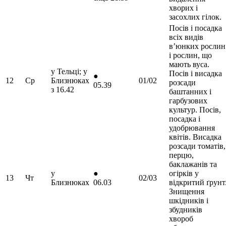
хворих і
засохлих гілок.
Посів і посадка
всіх видів
в’юнких рослин
і рослин, що
мають вуса.
у Тельці; у
Посів і висадка
●
12
Ср
Близнюках
01/02
розсади
05.39
з 16.42
баштанних і
гарбузових
культур. Посів,
посадка і
удобрювання
квітів. Висадка
розсади томатів,
перцю,
баклажанів та
у
●
огірків у
13
Чт
02/03
Близнюках
06.03
відкритий ґрунт
Знищення
шкідників і
збудників
хвороб