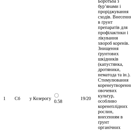
Боротьба з
бур’янами і
проріджування
сходів. Внесенн
в ґрунт
препаратів для
профілактики і
лікування
хвороб коренів.
Знищення
ґрунтових
шкідників
(капустянка,
дротяники,
нематода та ін.).
Стимулювання
коренеутворенн
овочевих
〇
культур,
1
Сб
у Козерогу
19/20
особливо
0.58
коренеплідних
рослин,
внесенням в
ґрунт
органічних