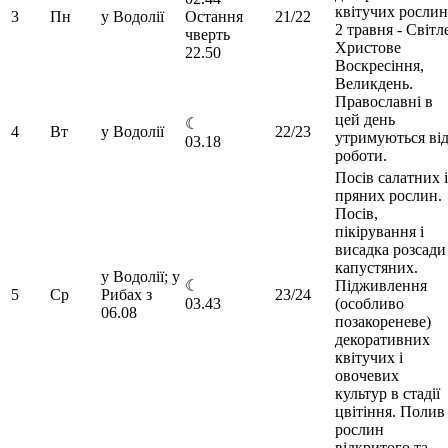
квітучих рослин
3
Пн
у Водолії
Остання
21/22
2 травня - Світл
чверть
Христове
22.50
Воскресіння,
Великдень.
Православні в
цей день
☾
4
Вт
у Водолії
22/23
утримуються ві
03.18
роботи.
Посів салатних і
пряних рослин.
Посів,
пікірування і
висадка розсади
капустяних.
у Водолії; у
☾
Підживлення
5
Ср
Рибах з
23/24
03.43
(особливо
06.08
позакореневе)
декоративних
квітучих і
овочевих
культур в стадії
цвітіння. Полив
рослин
відкритого та