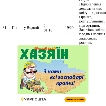
Підживлення
декоративних
квітучих рослин
Оранка,
розпушування і
〇
підгортання.
31
Пн
у Водолії
19/20
Заготівля квіток
01.18
плодів і насіння
лікарських
рослин.