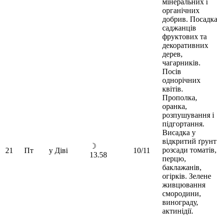
мінеральних і
органічних
добрив. Посадк
саджанців
фруктових та
декоративних
дерев,
чагарників.
Посів
однорічних
квітів.
Прополка,
оранка,
розпушування і
підгортання.
Висадка у
відкритий ґрунт
☽
розсади томатів,
21
Пт
у Діві
10/11
13.58
перцю,
баклажанів,
огірків. Зелене
живцювання
смородини,
винограду,
актинідії.