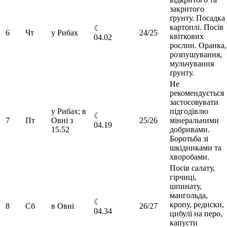
закритого
ґрунту. Посадка
картоплі. Посів
☾
6
Чт
у Рибах
24/25
квіткових
04.02
рослин. Оранка,
розпушування,
мульчування
ґрунту.
Не
рекомендується
застосовувати
у Рибах; в
підгодівлю
☾
7
Пт
Овні з
25/26
мінеральними
04.19
15.52
добривами.
Боротьба зі
шкідниками та
хворобами.
Посів салату,
гірчиці,
шпинату,
мангольда,
☾
кропу, редиски,
8
Сб
в Овні
26/27
04.34
цибулі на перо,
капусти