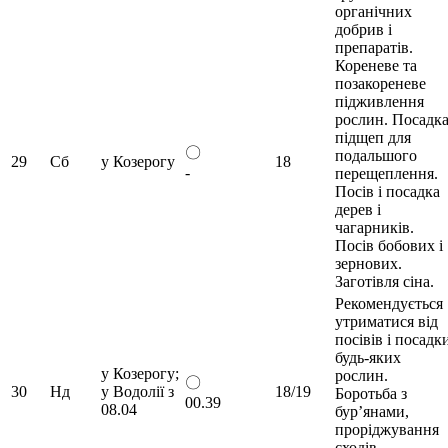
органічних
добрив і
препаратів.
Кореневе та
позакореневе
підживлення
рослин. Посадк
підщеп для
〇
подальшого
29
Сб
у Козерогу
18
-
перещеплення.
Посів і посадка
дерев і
чагарників.
Посів бобових і
зернових.
Заготівля сіна.
Рекомендується
утриматися від
посівів і посадк
будь-яких
у Козерогу;
рослин.
〇
30
Нд
у Водолії з
18/19
Боротьба з
00.39
08.04
бур’янами,
проріджування
сходів.