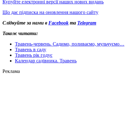
Купуйте електронні версії наших нових видань
Що дає підписка на оновлення нашого сайту
Слідкуйте за нами в
Facebook
та
Telegram
Також читати:
Травень-червень. Садимо, поливаємо, мульчуємо…
Травень в саду
Травень рік годує
Календар садівника. Травень
Реклама