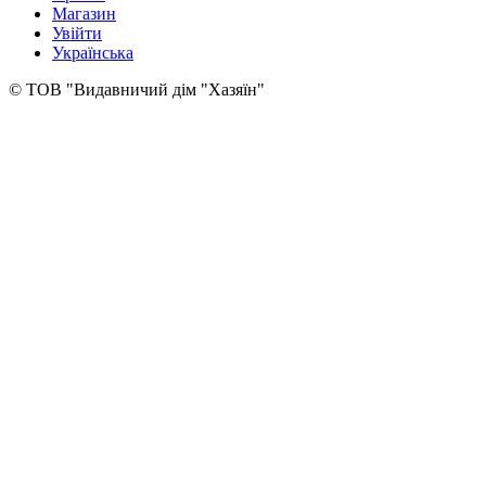
Магазин
Увійти
Українська
© ТОВ "Видавничий дім "Хазяїн"