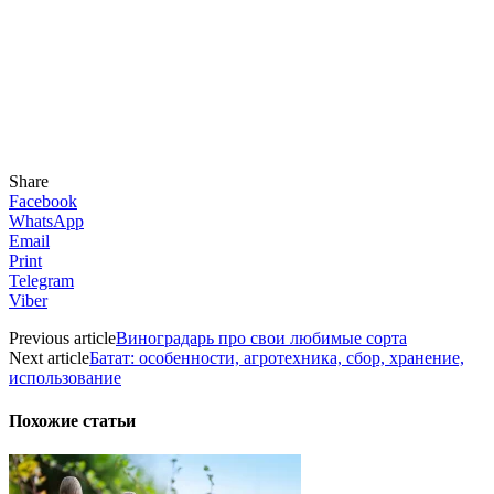
Share
Facebook
WhatsApp
Email
Print
Telegram
Viber
Previous article
Виноградарь про свои любимые сорта
Next article
Батат: особенности, агротехника, сбор, хранение,
использование
Похожие статьи