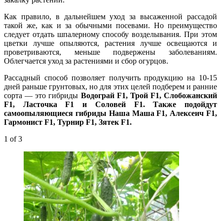
Как правило, в дальнейшем уход за высаженной рассадой
такой же, как и за обычными посевами. Но преимущество
следует отдать шпалерному способу возделывания. При этом
цветки лучше опыляются, растения лучше освещаются и
проветриваются, меньше подвержены заболеваниям.
Облегчается уход за растениями и сбор огурцов.
Рассадный способ позволяет получить продукцию на 10-15
дней раньше грунтовых, но для этих целей подберем и ранние
сорта — это гибриды
Водограй F1, Трой F1, Слобожанский
F1, Ласточка F1 и Соловей F1. Также подойдут
самоопыляющиеся гибриды Наша Маша F1, Алексеич F1,
Гармонист F1, Турнир F1, Зятек F1.
1
of 3