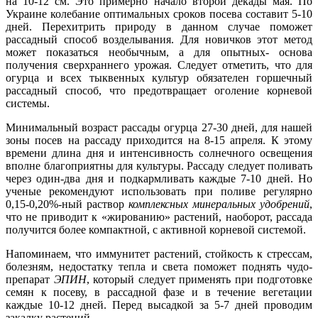
на 10-12 см. Это примерно начало второй декады мая. По
Украине колебание оптимальных сроков посева составит 5-10
дней. Перехитрить природу в данном случае поможет
рассадный способ возделывания. Для новичков этот метод
может показаться необычным, а для опытных- основа
получения сверхраннего урожая. Следует отметить, что для
огурца и всех тыквенных культур обязателен горшечный
рассадный способ, что предотвращает оголение корневой
системы.
Минимальный возраст рассады огурца 27-30 дней, для нашей
зоны посев на рассаду приходится на 8-15 апреля. К этому
времени длина дня и интенсивность солнечного освещения
вполне благоприятны для культуры. Рассаду следует поливать
через один-два дня и подкармливать каждые 7-10 дней. Но
ученые рекомендуют использовать при поливе регулярно
0,15-0,20%-ный раствор
комплексных минеральных удобрений
,
что не приводит к «жированию» растений, наоборот, рассада
получится более компактной, с активной корневой системой.
Напоминаем, что иммунитет растений, стойкость к стрессам,
болезням, недостатку тепла и света поможет поднять чудо-
препарат
ЭПИН
, который следует применять при подготовке
семян к посеву, в рассадной фазе и в течение вегетации
каждые 10-12 дней. Перед высадкой за 5-7 дней проводим
закалку растений.