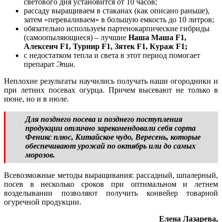
светового дня установится от 10 часов;
рассаду выращиваем в стаканах (как описано раньше),
затем «переваливаем» в большую емкость до 10 литров;
обязательно используем партенокарпические гибриды
(самоопыляющиеся) – лучшие
Наша Маша F1,
Алексеич F1, Турнир F1, Зятек F1, Кураж F1;
с недостатком тепла и света в этот период помогает
препарат
Эпин
.
Неплохие результаты научились получать наши огородники и
при летних посевах огурца. Причем высевают не только в
июне, но и в июле.
Для позднего посева и позднего поступления
продукции отлично зарекомендовали себя сорта
Феникс плюс, Китайское чудо, Вересень, которые
обеспечивают урожай по октябрь или до самых
морозов.
Всевозможные методы выращивания: рассадный, шпалерный,
посев в несколько сроков при оптимальном и летнем
возделывании позволяют получить конвейер товарной
огуречной продукции.
Елена Лазарева,