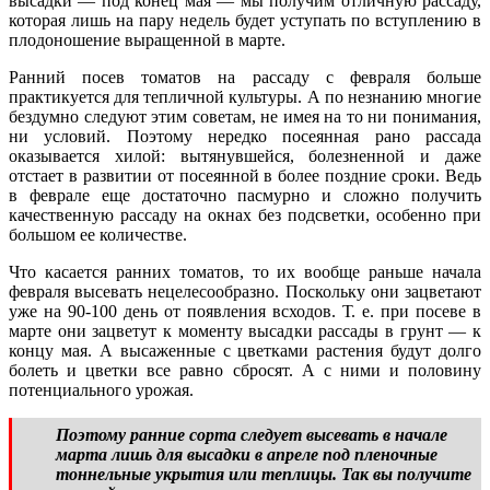
высадки — под конец мая — мы получим отличную рассаду,
которая лишь на пару недель будет уступать по вступлению в
плодоношение выращенной в марте.
Ранний посев томатов на рассаду с февраля больше
практикуется для тепличной культуры. А по незнанию многие
бездумно следуют этим советам, не имея на то ни понимания,
ни условий. Поэтому нередко посеянная рано рассада
оказывается хилой: вытянувшейся, болезненной и даже
отстает в развитии от посеянной в более поздние сроки. Ведь
в феврале еще достаточно пасмурно и сложно получить
качественную рассаду на окнах без подсветки, особенно при
большом ее количестве.
Что касается ранних томатов, то их вообще раньше начала
февраля высевать нецелесообразно. Поскольку они зацветают
уже на 90-100 день от появления всходов. Т. е. при посеве в
марте они зацветут к моменту высадки рассады в грунт — к
концу мая. А высаженные с цветками растения будут долго
болеть и цветки все равно сбросят. А с ними и половину
потенциального урожая.
Поэтому ранние сорта следует высевать в начале
марта лишь для высадки в апреле под пленочные
тоннельные укрытия или теплицы. Так вы получите