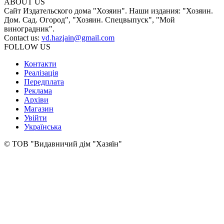
ABOUT US
Сайт Издательского дома "Хозяин". Наши издания: "Хозяин.
Дом. Сад. Огород", "Хозяин. Спецвыпуск", "Мой
виноградник".
Contact us:
vd.hazjain@gmail.com
FOLLOW US
Контакти
Реалізація
Передплата
Реклама
Архіви
Магазин
Увійти
Українська
© ТОВ "Видавничий дім "Хазяїн"