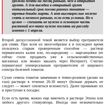
урожай почти на месяц раньше, чем в открытом
грунте. А для высадки в открытый грунт
оптимальный срок посева ранних томатов —
третья декада марта. А вот высокорослые можно
сеять и немного раньше, если есть условия. Но в
целом — спешить не нужно и основную часть
растений все-таки нужно посеять на рассаду
именно с 1 апреля.
Второй дискуссионной темой является выбор протравителя
для семян. При всем их многообразии я в последнее время
пользуюсь старым проверенным способом — раствор
перманганата калия или, по-народному — марганцовки (ее
сейчас стали продавать уже в сельскохозяйственных
магазинах или можно заказать через Интернет). Считаю
перманганат универсальным протравителем от широкого
спектра болезней томатов.
Сухие семена томатов замачиваю в темно-розовом (делаю на
глаз) растворе в течение 20-30 минут (больше держать не
следует — может снизиться всхожесть!). Далее промываю их
и приступаю к посадке.
Если есть время, можно еще замочить в растворе Эпина или
любого другого стимулятора. Иногда они незначительно