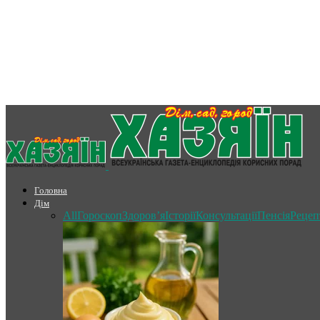
Головна
Дім
All
Гороскоп
Здоров’я
Історії
Консультації
Пенсія
Рецеп