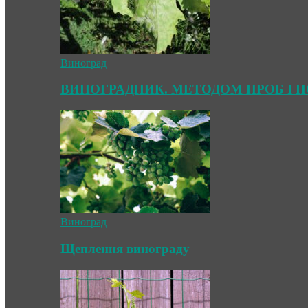
Виноград
ВИНОГРАДНИК. МЕТОДОМ ПРОБ І 
Виноград
Щеплення винограду