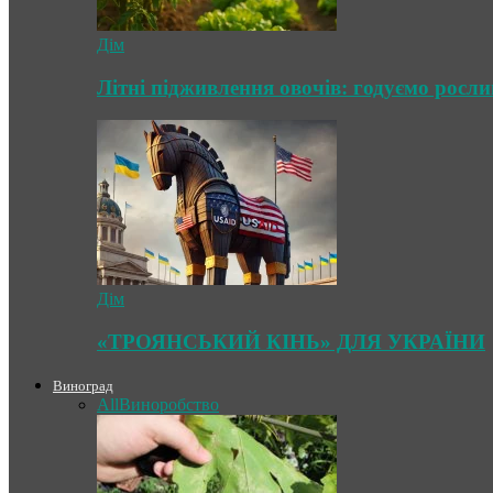
Дім
Літні підживлення овочів: годуємо росл
Дім
«ТРОЯНСЬКИЙ КІНЬ» ДЛЯ УКРАЇНИ
Виноград
All
Виноробство