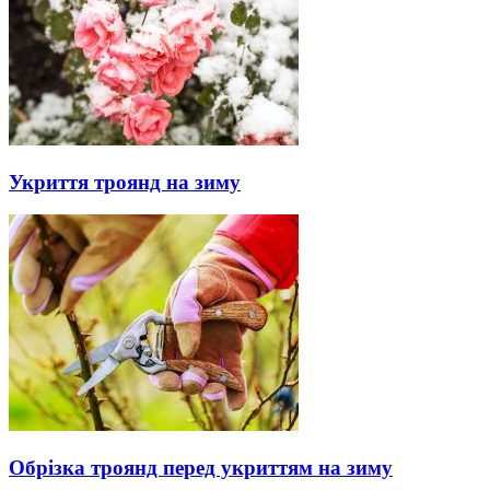
Укриття троянд на зиму
Обрізка троянд перед укриттям на зиму