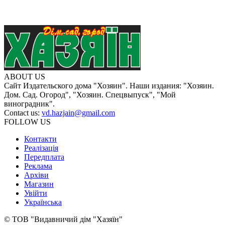
ABOUT US
Сайт Издательского дома "Хозяин". Наши издания: "Хозяин.
Дом. Сад. Огород", "Хозяин. Спецвыпуск", "Мой
виноградник".
Contact us:
vd.hazjain@gmail.com
FOLLOW US
Контакти
Реалізація
Передплата
Реклама
Архіви
Магазин
Увійти
Українська
© ТОВ "Видавничий дім "Хазяїн"