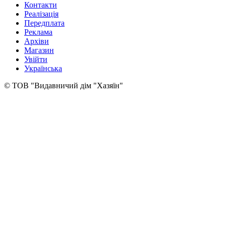
Контакти
Реалізація
Передплата
Реклама
Архіви
Магазин
Увійти
Українська
© ТОВ "Видавничий дім "Хазяїн"