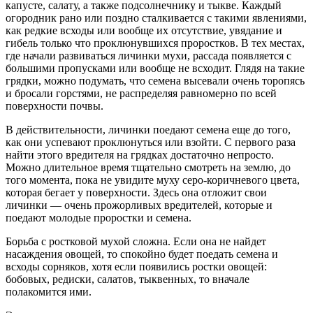
капусте, салату, а также подсолнечнику и тыкве. Каждый
огородник рано или поздно сталкивается с такими явлениями,
как редкие всходы или вообще их отсутствие, увядание и
гибель только что проклюнувшихся проростков. В тех местах,
где начали развиваться личинки мухи, рассада появляется с
большими пропусками или вообще не всходит. Глядя на такие
грядки, можно подумать, что семена высевали очень торопясь
и бросали горстями, не распределяя равномерно по всей
поверхности почвы.
В действительности, личинки поедают семена еще до того,
как они успевают проклюнуться или взойти. С первого раза
найти этого вредителя на грядках достаточно непросто.
Можно длительное время тщательно смотреть на землю, до
того момента, пока не увидите муху серо-коричневого цвета,
которая бегает у поверхности. Здесь она отложит свои
личинки — очень прожорливых вредителей, которые и
поедают молодые проростки и семена.
Борьба с ростковой мухой сложна. Если она не найдет
насаждения овощей, то спокойно будет поедать семена и
всходы сорняков, хотя если появились ростки овощей:
бобовых, редиски, салатов, тыквенных, то вначале
полакомится ими.