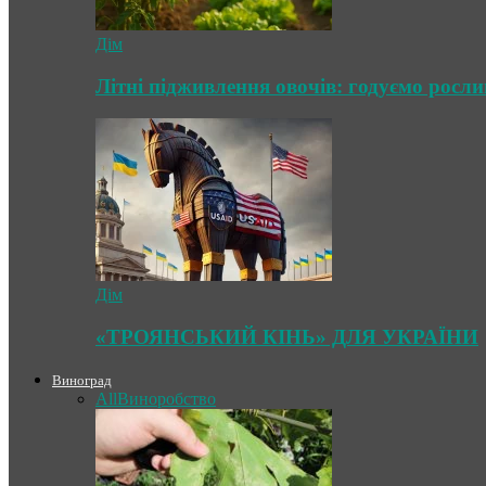
Дім
Літні підживлення овочів: годуємо росл
Дім
«ТРОЯНСЬКИЙ КІНЬ» ДЛЯ УКРАЇНИ
Виноград
All
Виноробство