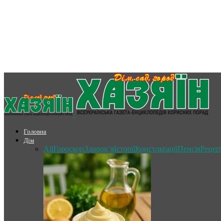
Головна
Дім
All
Гороскоп
Здоров’я
Історії
Консультації
Пенсія
Рецеп