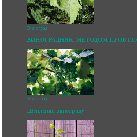
Виноград
ВИНОГРАДНИК. МЕТОДОМ ПРОБ І 
Виноград
Щеплення винограду