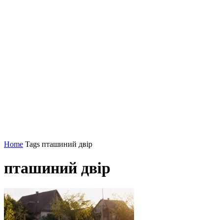
Home
Tags
пташиний двір
пташиний двір