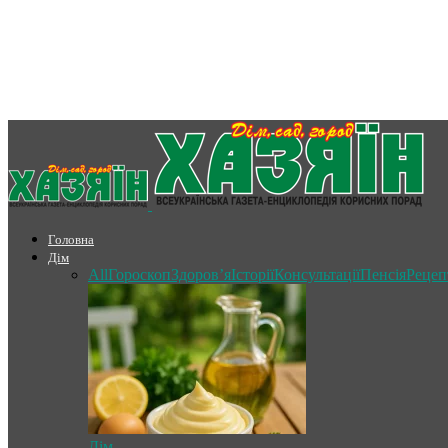
Головна
Дім
All
Гороскоп
Здоров’я
Історії
Консультації
Пенсія
Рецеп
Дім