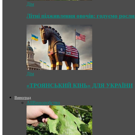
Дім
Літні підживлення овочів: годуємо росл
Дім
«ТРОЯНСЬКИЙ КІНЬ» ДЛЯ УКРАЇНИ
Виноград
All
Виноробство