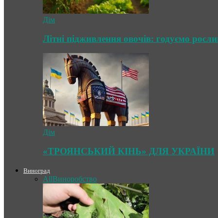
Дім
Літні підживлення овочів: годуємо росл
Дім
«ТРОЯНСЬКИЙ КІНЬ» ДЛЯ УКРАЇНИ
Виноград
All
Виноробство