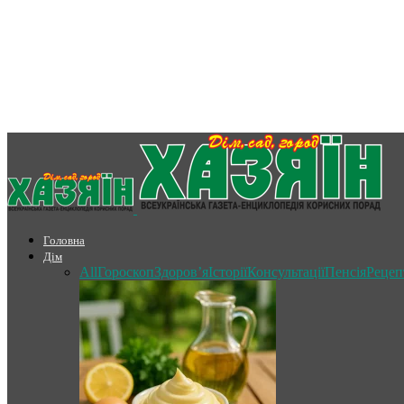
Головна
Дім
All
Гороскоп
Здоров’я
Історії
Консультації
Пенсія
Рецеп