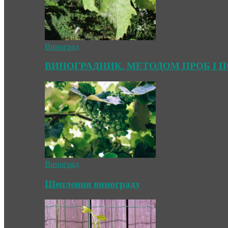
Виноград
ВИНОГРАДНИК. МЕТОДОМ ПРОБ І 
Виноград
Щеплення винограду