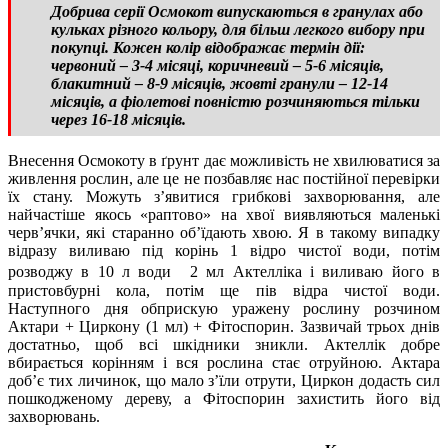
Добрива серії Осмокот випускаються в гранулах або
кульках різного кольору, для більш легкого вибору при
покупці. Кожен колір відображає термін дії:
червоний – 3-4 місяці, коричневий – 5-6 місяців,
блакитний – 8-9 місяців, жовті гранули – 12-14
місяців, а фіолетові повністю розчиняються тільки
через 16-18 місяців.
Внесення Осмокоту в ґрунт дає можливість не хвилюватися за
живлення рослин, але це не позбавляє нас постійної перевірки
їх стану. Можуть з’явитися грибкові захворювання, але
найчастіше якось «раптово» на хвої виявляються маленькі
черв’ячки, які старанно об’їдають хвою. Я в такому випадку
відразу виливаю під корінь 1 відро чистої води, потім
розводжу в 10 л води 2 мл Актелліка і виливаю його в
пристовбурні кола, потім ще пів відра чистої води.
Наступного дня обприскую уражену рослину розчином
Актари + Циркону (1 мл) + Фітоспорин. Зазвичай трьох днів
достатньо, щоб всі шкідники зникли. Актеллік добре
вбирається корінням і вся рослина стає отруйною. Актара
доб’є тих личинок, що мало з’їли отрути, Циркон додасть сил
пошкодженому дереву, а Фітоспорин захистить його від
захворювань.