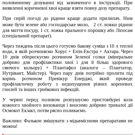
половинному дозуванні від зазначеного в інструкції. При
виявленні коричневої хвої краще взяти повну дозу препарату.
При сирій погоді до рідини краще додати прилипач. Ним
може бути зелене або господарське мило, 2 ст. ложки рідини
для миття посуду, 1 ст. ложка прального порошку або Ліпосам
(спеціальний препарат).
Через тиждень після цього готуємо бакову суміш з 10 л теплої
води, в якій розчиняємо Хорус + Епін-Екстра + Актара. Через
10 днів обприскуємо розчином Зеленої голки (мінеральне
добриво для профілактики хвої і для її більш здорового
сяючого кольору) + Плантафол (аналоги – Плантатор,
Нутрівант, Майстер). Через пару днів потрібно пролити під
корінь розчином Превікур Енерджі, який проведе
профілактичну роботу з недопущення різних кореневих
гнилей та інших грибкових інфекцій.
У червні перед поливом розпушуємо пристовбурні кола
кожного хвойного вихованця і вносимо добриво тривалої дії
Осмокот Екзакт, потім рясно поливаємо.
Важливо: Фалькон змішувати з мідьвмісними препаратами не
можна!