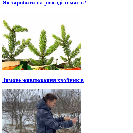
Як заробити на розсаді томатів?
Зимове живцювання хвойників