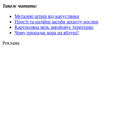
Також читати:
Металеві штирі від капустянки
Прості та надійні засоби захисту рослин
Картопляна міль завойовує територію
Чому пропадає кора на яблуні?
Реклама