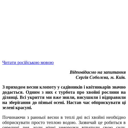
Читати російською мовою
Відповідаємо на запитання
Сергія Соболєва, м. Київ.
З приходом весни клопоту у садівників і квітникарів значно
додається. Одним з них є турбота про хвойні рослини на
ділянці. Всі укриття ми вже зняли, висушили і відправили
на зберігання до пізньої осені. Настав час обприскувати ці
зелені красуні.
Починаючи з ранньої весни в теплі дні всі хвойні необхідно
обприскувати просто теплою водою. Зазвичай це робиться в
середині дня, коли нічні заморозки втратили свою силу.