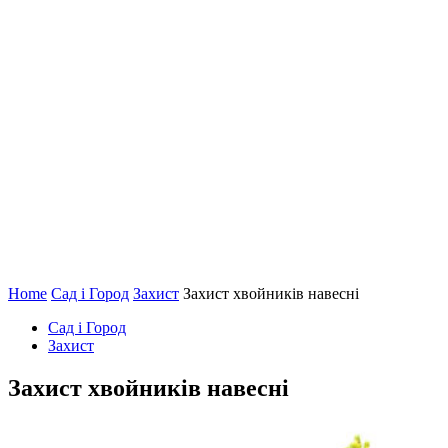
Home
Сад і Город
Захист
Захист хвойників навесні
Сад і Город
Захист
Захист хвойників навесні