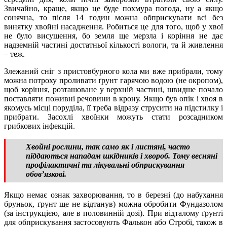
Звичайно, краще, якщо це буде похмура погода, ну а якщо
сонячна, то після 14 годин можна обприскувати всі без
винятку хвойні насадження. Робиться це для того, щоб у хвої
не було висушення, бо земля ще мерзла і коріння не дає
надземній частині достатньої кількості вологи, та й живлення
– теж.
Злежаний сніг з пристовбурного кола ми вже прибрали, тому
можна потроху проливати ґрунт гарячою водою (не окропом),
щоб коріння, розташоване у верхній частині, швидше почало
поставляти поживні речовини в крону. Якщо був опік і хвоя в
якомусь місці поруділа, її треба відразу струсити на підстилку і
прибрати. Засохлі хвоїнки можуть стати розсадником
грибкових інфекцій.
Хвойні рослини, так само як і листяні, часто
піддаються нападам шкідників і хвороб. Тому весняні
профілактичні та лікувальні обприскування
обов’язкові.
Якщо немає ознак захворювання, то в березні (до набухання
бруньок, ґрунт ще не відтанув) можна обробити Фундазолом
(за інструкцією, але в половинній дозі). При відталому ґрунті
для обприскування застосовують Фалькон або Стробі, також в