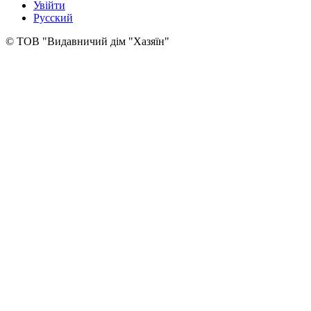
Увійти
Русский
© ТОВ "Видавничий дім "Хазяїн"