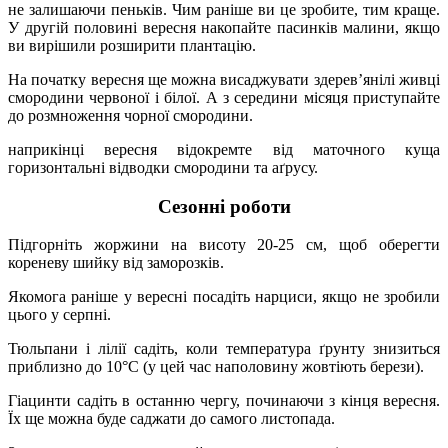
не залишаючи пеньків. Чим раніше ви це зробите, тим краще.
У другій половині вересня накопайте пасинків малини, якщо
ви вирішили розширити плантацію.
На початку вересня ще можна висаджувати здерев’янілі живці
смородини червоної і білої. А з середини місяця приступайте
до розмноження чорної смородини.
наприкінці вересня відокремте від маточного куща
горизонтальні відводки смородини та аґрусу.
Сезонні роботи
Підгорніть жоржини на висоту 20-25 см, щоб оберегти
кореневу шийку від заморозків.
Якомога раніше у вересні посадіть нарциси, якщо не зробили
цього у серпні.
Тюльпани і лілії садіть, коли температура ґрунту знизиться
приблизно до 10°C (у цей час наполовину жовтіють берези).
Гіацинти садіть в останню чергу, починаючи з кінця вересня.
Їх ще можна буде саджати до самого листопада.