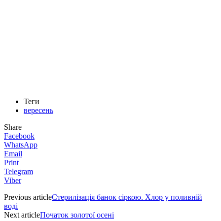
Теги
вересень
Share
Facebook
WhatsApp
Email
Print
Telegram
Viber
Previous article
Стерилізація банок сіркою. Хлор у поливній
воді
Next article
Початок золотої осені