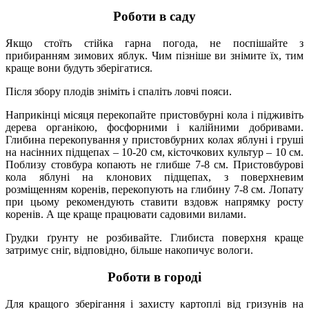
Роботи в саду
Якщо стоїть стійка гарна погода, не поспішайте з
прибиранням зимових яблук. Чим пізніше ви знімите їх, тим
краще вони будуть зберігатися.
Після збору плодів зніміть і спаліть ловчі пояси.
Наприкінці місяця перекопайте пристовбурні кола і підживіть
дерева органікою, фосфорними і калійними добривами.
Глибина перекопування у пристовбурних колах яблуні і груші
на насінних підщепах – 10-20 см, кісточкових культур – 10 см.
Поблизу стовбура копають не глибше 7-8 см. Пристовбурові
кола яблуні на клонових підщепах, з поверхневим
розміщенням коренів, перекопують на глибину 7-8 см. Лопату
при цьому рекомендують ставити вздовж напрямку росту
коренів. А ще краще працювати садовими вилами.
Грудки ґрунту не розбивайте. Глибиста поверхня краще
затримує сніг, відповідно, більше накопичує вологи.
Роботи в городі
Для кращого зберігання і захисту картоплі від гризунів на