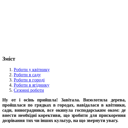
Зміст
Роботи у квітнику
Роботи в саду
Роботи в городі
Роботи в ягіднику
Сезонні роботи
Ну от і осінь прийшла! Завітала. Визолотила дерева,
пройшлася по грядках в городах, навідалася в квітники,
сади, виноградники, все окинула господарським оком: де
внести необхідні корективи, що зробити для прискорення
дозрівання тих чи інших культур, на що звернути увагу.