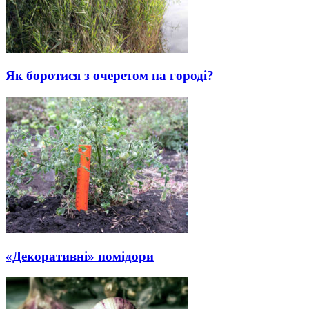
Як боротися з очеретом на городі?
«Декоративні» помідори