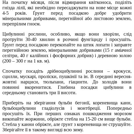
На початку місяця, після відмирання квітконоса, поділіть
гнізда лілії, які необхідно пересаджувати на нове місце кожні
4-5 років. Ґрунт перед посадкою добре удобрити
мінеральними добривами, перегнійної або листовою землею,
перепрілим гноєм.
Цибулинні рослини, особливо, якщо вони хворіли, слід
протруїти 30-40 хвилин в розчині фунгіциду і просушіть.
Ґрунт перед посадкою перекопайте на штик лопати і заправте
перегнійною землею, мінеральними добривами (15 г аміачної
селітри, 40 г калійних і фосфорних добрив) і деревною золою
(200 – 300 г на 1 кв. м).
Спочатку посадіть дрібноцибулинні рослини – крокуси,
сцилли, мускарі, проліски, пушкінії та ін. В середині вересня-
жовтні нарциси, тюльпани, гіацинти. До холодів вони
повинні вкоренитися. Глибина посадки цибулини в
середньому становить три її висоти.
Приберіть на зберігання бульби бегонії, кореневища канн,
бульбоцибулини гладіолусів і монтбреції. Попередньо
просушіть їх. При перших ознаках пошкодження морозом
викопайте жоржини, обріжте стебла на 15-20 см вище бульби.
Стебла у канни обріжте, але ґрунт з кореневища не струшуйте.
Зберігайте її в такому вигляді всю зиму.