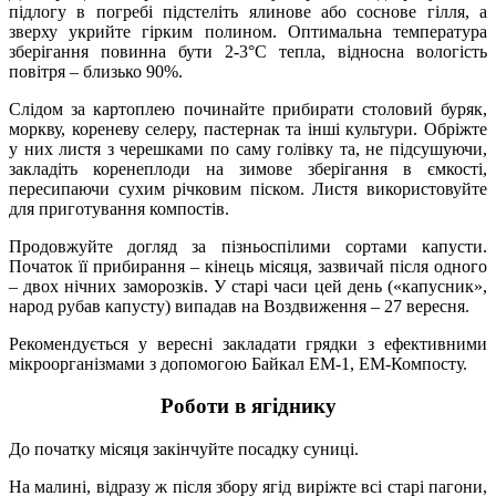
підлогу в погребі підстеліть ялинове або соснове гілля, а
зверху укрийте гірким полином. Оптимальна температура
зберігання повинна бути 2-3°C тепла, відносна вологість
повітря – близько 90%.
Слідом за картоплею починайте прибирати столовий буряк,
моркву, кореневу селеру, пастернак та інші культури. Обріжте
у них листя з черешками по саму голівку та, не підсушуючи,
закладіть коренеплоди на зимове зберігання в ємкості,
пересипаючи сухим річковим піском. Листя використовуйте
для приготування компостів.
Продовжуйте догляд за пізньоспілими сортами капусти.
Початок її прибирання – кінець місяця, зазвичай після одного
– двох нічних заморозків. У старі часи цей день («капусник»,
народ рубав капусту) випадав на Воздвиження – 27 вересня.
Рекомендується у вересні закладати грядки з ефективними
мікроорганізмами з допомогою Байкал ЕМ-1, ЕМ-Компосту.
Роботи в ягіднику
До початку місяця закінчуйте посадку суниці.
На малині, відразу ж після збору ягід виріжте всі старі пагони,