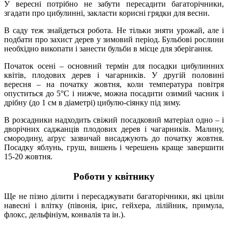
У вересні потрібно не забути пересадити багаторічники,
згадати про цибулинні, закласти корисні грядки для весни.
В саду теж знайдеться робота. Не тільки зняти урожай, але і
подбати про захист дерев у зимовий період. Бульбові рослини
необхідно викопати і занести бульби в місце для зберігання.
Початок осені – основний термін для посадки цибулинних
квітів, плодових дерев і чагарників. У другій половині
вересня – на початку жовтня, коли температура повітря
опуститься до 5°C і нижче, можна посадити озимий часник і
дрібну (до 1 см в діаметрі) цибулю-сіянку під зиму.
В розсадники надходить свіжий посадковий матеріал одно – і
дворічних саджанців плодових дерев і чагарників. Малину,
смородину, аґрус зазвичай висаджують до початку жовтня.
Посадку яблунь, груш, вишень і черешень краще завершити
15-20 жовтня.
Роботи у квітнику
Ще не пізно ділити і пересаджувати багаторічники, які цвіли
навесні і влітку (півонія, ірис, гейхера, лілійник, примула,
флокс, дельфініум, конвалія та ін.).