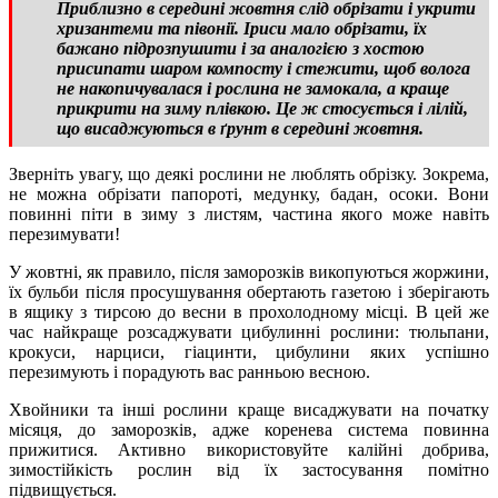
Приблизно в середині жовтня слід обрізати і укрити
хризантеми та півонії. Іриси мало обрізати, їх
бажано підрозпушити і за аналогією з хостою
присипати шаром компосту і стежити, щоб волога
не накопичувалася і рослина не замокала, а краще
прикрити на зиму плівкою. Це ж стосується і лілій,
що висаджуються в ґрунт в середині жовтня.
Зверніть увагу, що деякі рослини не люблять обрізку. Зокрема,
не можна обрізати папороті, медунку, бадан, осоки. Вони
повинні піти в зиму з листям, частина якого може навіть
перезимувати!
У жовтні, як правило, після заморозків викопуються жоржини,
їх бульби після просушування обертають газетою і зберігають
в ящику з тирсою до весни в прохолодному місці. В цей же
час найкраще розсаджувати цибулинні рослини: тюльпани,
крокуси, нарциси, гіацинти, цибулини яких успішно
перезимують і порадують вас ранньою весною.
Хвойники та інші рослини краще висаджувати на початку
місяця, до заморозків, адже коренева система повинна
прижитися. Активно використовуйте калійні добрива,
зимостійкість рослин від їх застосування помітно
підвищується.