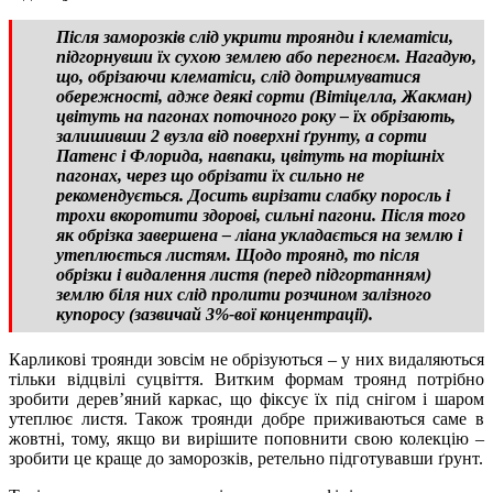
Після заморозків слід укрити троянди і клематіси,
підгорнувши їх сухою землею або перегноєм. Нагадую,
що, обрізаючи клематіси, слід дотримуватися
обережності, адже деякі сорти (Вітіцелла, Жакман)
цвітуть на пагонах поточного року – їх обрізають,
залишивши 2 вузла від поверхні ґрунту, а сорти
Патенс і Флорида, навпаки, цвітуть на торішніх
пагонах, через що обрізати їх сильно не
рекомендується. Досить вирізати слабку поросль і
трохи вкоротити здорові, сильні пагони. Після того
як обрізка завершена – ліана укладається на землю і
утеплюється листям. Щодо троянд, то після
обрізки і видалення листя (перед підгортанням)
землю біля них слід пролити розчином залізного
купоросу (зазвичай 3%-вої концентрації).
Карликові троянди зовсім не обрізуються – у них видаляються
тільки відцвілі суцвіття. Витким формам троянд потрібно
зробити дерев’яний каркас, що фіксує їх під снігом і шаром
утеплює листя. Також троянди добре приживаються саме в
жовтні, тому, якщо ви вирішите поповнити свою колекцію –
зробити це краще до заморозків, ретельно підготувавши ґрунт.