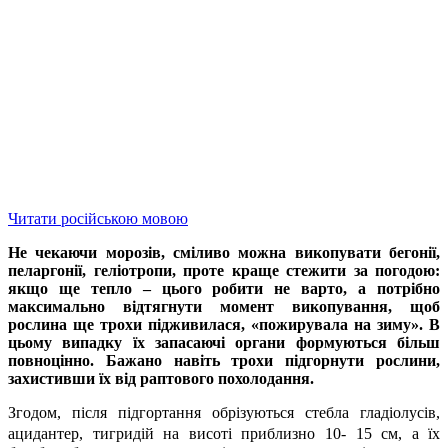
Читати російською мовою
Не чекаючи морозів, сміливо можна викопувати бегонії,
пеларгонії, геліотропи, проте краще стежити за погодою:
якщо ще тепло – цього робити не варто, а потрібно
максимально відтягнути момент викопування, щоб
рослина ще трохи підживилася, «пожирувала на зиму». В
цьому випадку їх запасаючі органи формуються більш
повноцінно. Бажано навіть трохи підгорнути рослини,
захистивши їх від раптового похолодання.
Згодом, після підгортання обрізуються стебла гладіолусів,
ацидантер, тигридій на висоті приблизно 10- 15 см, а їх