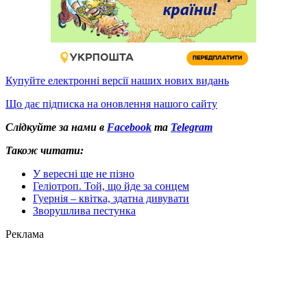
Купуйте електронні версії наших нових видань
Що дає підписка на оновлення нашого сайту
Слідкуйте за нами в
Facebook
та
Telegram
Також читати:
У вересні ще не пізно
Геліотроп. Той, що йде за сонцем
Гуернія – квітка, здатна дивувати
Зворушлива пестунка
Реклама