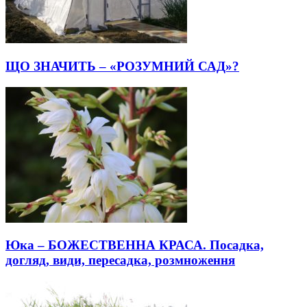
ЩО ЗНАЧИТЬ – «РОЗУМНИЙ САД»?
Юка – БОЖЕСТВЕННА КРАСА. Посадка,
догляд, види, пересадка, розмноження