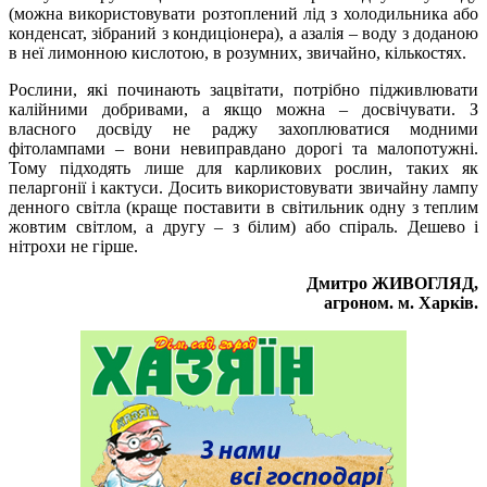
(можна використовувати розтоплений лід з холодильника або
конденсат, зібраний з кондиціонера), а азалія – воду з доданою
в неї лимонною кислотою, в розумних, звичайно, кількостях.
Рослини, які починають зацвітати, потрібно підживлювати
калійними добривами, а якщо можна – досвічувати. З
власного досвіду не раджу захоплюватися модними
фітолампами – вони невиправдано дорогі та малопотужні.
Тому підходять лише для карликових рослин, таких як
пеларгонії і кактуси. Досить використовувати звичайну лампу
денного світла (краще поставити в світильник одну з теплим
жовтим світлом, а другу – з білим) або спіраль. Дешево і
нітрохи не гірше.
Дмитро ЖИВОГЛЯД,
агроном. м. Харків.