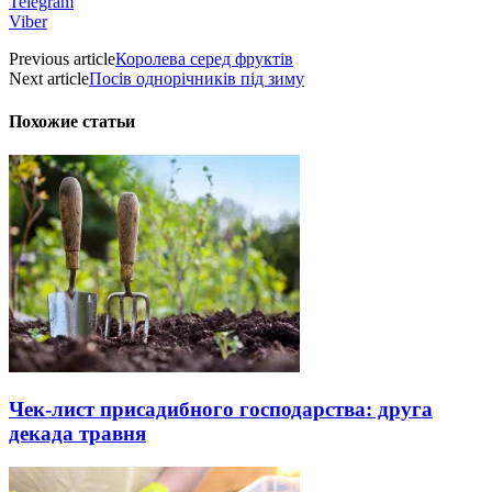
Telegram
Viber
Previous article
Королева серед фруктів
Next article
Посів однорічників під зиму
Похожие статьи
Чек-лист присадибного господарства: друга
декада травня