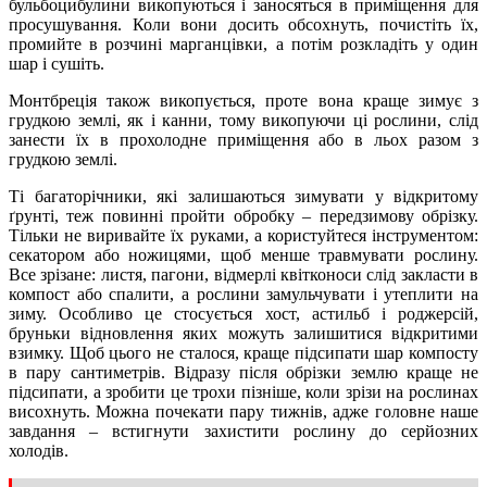
бульбоцибулини викопуються і заносяться в приміщення для
просушування. Коли вони досить обсохнуть, почистіть їх,
промийте в розчині марганцівки, а потім розкладіть у один
шар і сушіть.
Монтбреція також викопується, проте вона краще зимує з
грудкою землі, як і канни, тому викопуючи ці рослини, слід
занести їх в прохолодне приміщення або в льох разом з
грудкою землі.
Ті багаторічники, які залишаються зимувати у відкритому
ґрунті, теж повинні пройти обробку – передзимову обрізку.
Тільки не виривайте їх руками, а користуйтеся інструментом:
секатором або ножицями, щоб менше травмувати рослину.
Все зрізане: листя, пагони, відмерлі квітконоси слід закласти в
компост або спалити, а рослини замульчувати і утеплити на
зиму. Особливо це стосується хост, астильб і роджерсій,
бруньки відновлення яких можуть залишитися відкритими
взимку. Щоб цього не сталося, краще підсипати шар компосту
в пару сантиметрів. Відразу після обрізки землю краще не
підсипати, а зробити це трохи пізніше, коли зрізи на рослинах
висохнуть. Можна почекати пару тижнів, адже головне наше
завдання – встигнути захистити рослину до серйозних
холодів.