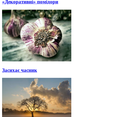
«Декоративні» помідори
Засихає часник