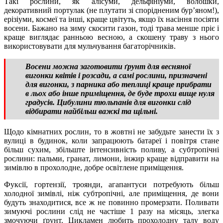
Такі рослини, як алісуми, дельфініуми, волошки,
декоративний портулак (не плутати зі спорідненим бур’яном!),
ерізіуми, космеї та інші, краще цвітуть, якщо їх насіння посіяти
восени. Бажано на зиму скосити газон, тоді трава менше пріє і
краще виглядає ранньою весною, а скошену траву з нього
використовувати для мульчування багаторічників.
Восени можна заготовити ґрунт для весняної
вигонки квітів і розсади, а самі рослини, призначені
для вигонки, з парника або теплиці краще прибрати
в льох або інше приміщення, де буде трохи вище нуля
градусів. Цибулини тюльпанів для вигонки слід
відбирати найбільш важкі та щільні.
Щодо кімнатних рослин, то в жовтні не забудьте занести їх з
вулиці в будинок, коли запрацюють батареї і повітря стане
більш сухим, збільште інтенсивність поливу, а субтропічні
рослини: пальми, гранат, лимони, інжир краще відправити на
зимівлю в прохолодне, добре освітлене приміщення.
Фуксії, гортензії, троянди, агапантуси потребують більш
холодної зимівлі, ніж субтропічні, але приміщення, де вони
будуть знаходитися, все ж не повинно промерзати. Поливати
зимуючі рослини слід не частіше 1 разу на місяць, злегка
змочуючи ґрунт. Цикламен любить прохолодну талу воду