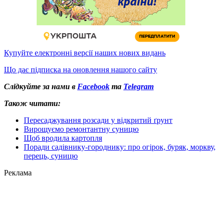
Купуйте електронні версії наших нових видань
Що дає підписка на оновлення нашого сайту
Слідкуйте за нами в
Facebook
та
Telegram
Також читати:
Пересаджування розсади у відкритий ґрунт
Вирощуємо ремонтантну суницю
Щоб вродила картопля
Поради садівнику-городнику: про огірок, буряк, моркву,
перець, суницю
Реклама