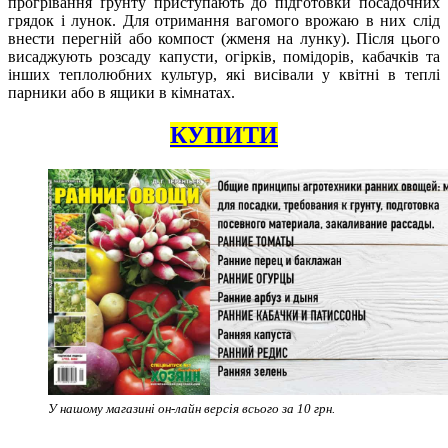
прогрівання ґрунту приступають до підготовки посадочних
грядок і лунок. Для отримання вагомого врожаю в них слід
внести перегній або компост (жменя на лунку). Після цього
висаджують розсаду капусти, огірків, помідорів, кабачків та
інших теплолюбних культур, які висівали у квітні в теплі
парники або в ящики в кімнатах.
КУПИТИ
У нашому магазині он-лайн версія всього за 10 грн.