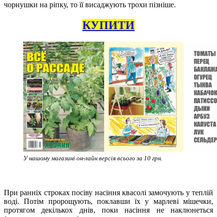
чорнушки на ріпку, то її висаджують трохи пізніше.
КУПИТИ
У нашому магазині он-лайн версія всього за 10 грн.
При ранніх строках посіву насіння квасолі замочують у теплій
воді. Потім пророщують, поклавши їх у марлеві мішечки,
протягом декількох днів, поки насіння не наклюнеться