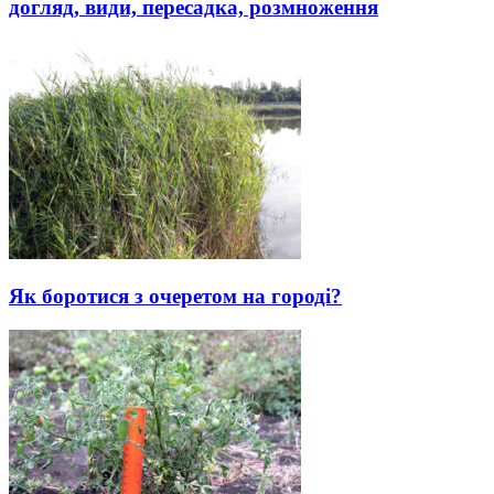
догляд, види, пересадка, розмноження
Як боротися з очеретом на городі?