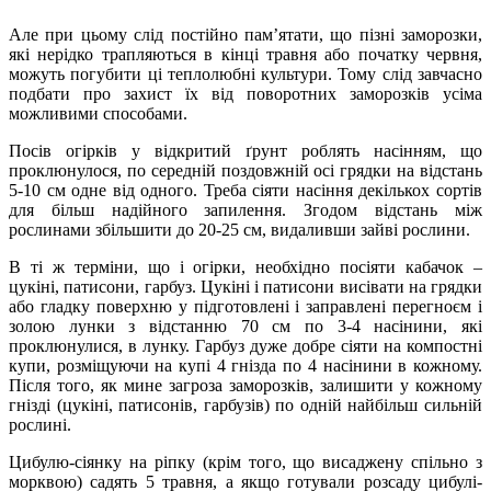
Але при цьому слід постійно пам’ятати, що пізні заморозки,
які нерідко трапляються в кінці травня або початку червня,
можуть погубити ці теплолюбні культури. Тому слід завчасно
подбати про захист їх від поворотних заморозків усіма
можливими способами.
Посів огірків у відкритий ґрунт роблять насінням, що
проклюнулося, по середній поздовжній осі грядки на відстань
5-10 см одне від одного. Треба сіяти насіння декількох сортів
для більш надійного запилення. Згодом відстань між
рослинами збільшити до 20-25 см, видаливши зайві рослини.
В ті ж терміни, що і огірки, необхідно посіяти кабачок –
цукіні, патисони, гарбуз. Цукіні і патисони висівати на грядки
або гладку поверхню у підготовлені і заправлені перегноєм і
золою лунки з відстанню 70 см по 3-4 насінини, які
проклюнулися, в лунку. Гарбуз дуже добре сіяти на компостні
купи, розміщуючи на купі 4 гнізда по 4 насінини в кожному.
Після того, як мине загроза заморозків, залишити у кожному
гнізді (цукіні, патисонів, гарбузів) по одній найбільш сильній
рослині.
Цибулю-сіянку на ріпку (крім того, що висаджену спільно з
морквою) садять 5 травня, а якщо готували розсаду цибулі-