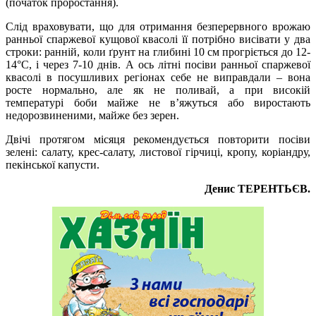
(початок проростання).
Слід враховувати, що для отримання безперервного врожаю
ранньої спаржевої кущової квасолі її потрібно висівати у два
строки: ранній, коли ґрунт на глибині 10 см прогріється до 12-
14°С, і через 7-10 днів. А ось літні посіви ранньої спаржевої
квасолі в посушливих регіонах себе не виправдали – вона
росте нормально, але як не поливай, а при високій
температурі боби майже не в’яжуться або виростають
недорозвиненими, майже без зерен.
Двічі протягом місяця рекомендується повторити посіви
зелені: салату, крес-салату, листової гірчиці, кропу, коріандру,
пекінської капусти.
Денис ТЕРЕНТЬЄВ.