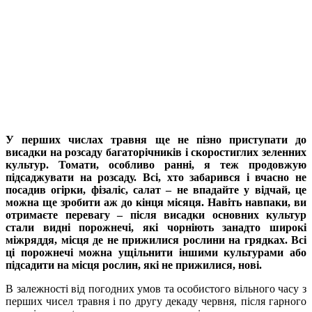
У перших числах травня ще не пізно приступати до
висадки на розсаду багаторічників і скоростиглих зеленних
культур. Томати, особливо ранні, я теж продовжую
підсаджувати на розсаду. Всі, хто забарився і вчасно не
посадив огірки, фізаліс, салат – не впадайте у відчай, це
можна ще зробити аж до кінця місяця. Навіть навпаки, ви
отримаєте перевагу – після висадки основних культур
стали видні порожнечі, які чорніють занадто широкі
міжряддя, місця де не прижилися рослини на грядках. Всі
ці порожнечі можна ущільнити іншими культурами або
підсадити на місця рослин, які не прижилися, нові.
В залежності від погодних умов та особистого вільного часу з
перших чисел травня і по другу декаду червня, після гарного