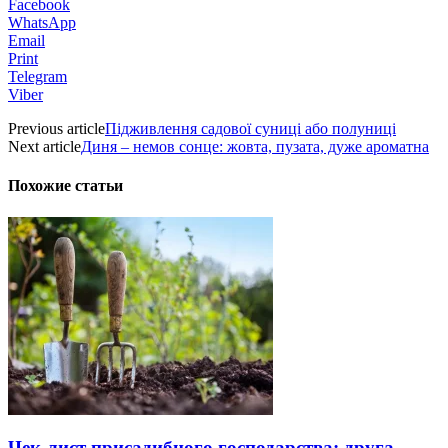
Facebook
WhatsApp
Email
Print
Telegram
Viber
Previous article
Підживлення садової суниці або полуниці
Next article
Диня – немов сонце: жовта, пузата, дуже ароматна
Похожие статьи
Чек-лист присадибного господарства: друга