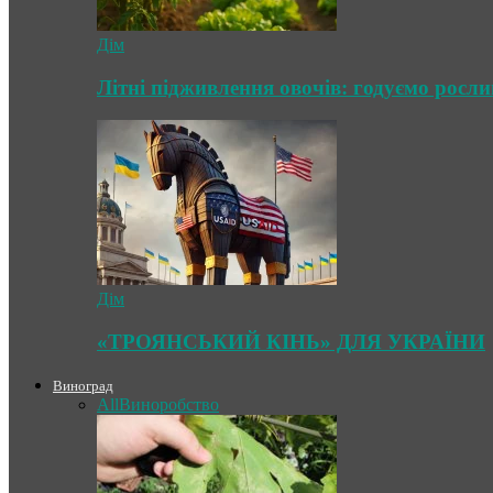
Дім
Літні підживлення овочів: годуємо росл
Дім
«ТРОЯНСЬКИЙ КІНЬ» ДЛЯ УКРАЇНИ
Виноград
All
Виноробство