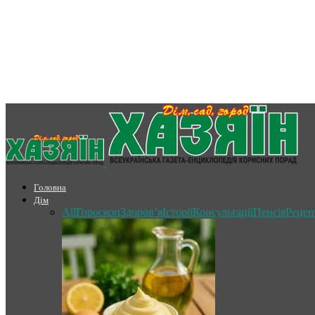
Головна
Дім
All
Гороскоп
Здоров’я
Історії
Консультації
Пенсія
Рецеп