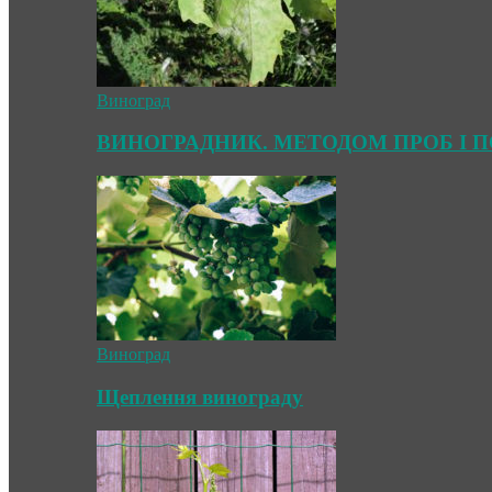
Виноград
ВИНОГРАДНИК. МЕТОДОМ ПРОБ І 
Виноград
Щеплення винограду