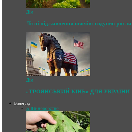
Дім
Літні підживлення овочів: годуємо росл
Дім
«ТРОЯНСЬКИЙ КІНЬ» ДЛЯ УКРАЇНИ
Виноград
All
Виноробство