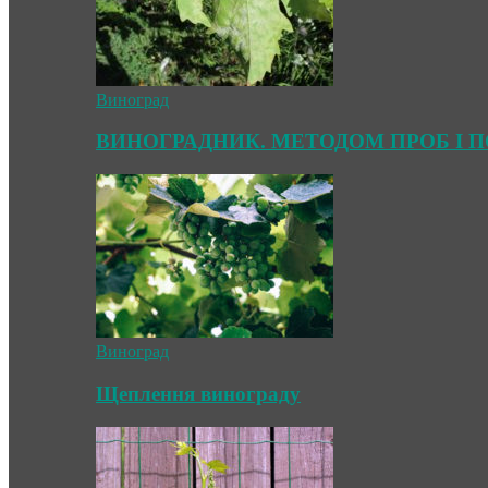
Виноград
ВИНОГРАДНИК. МЕТОДОМ ПРОБ І 
Виноград
Щеплення винограду