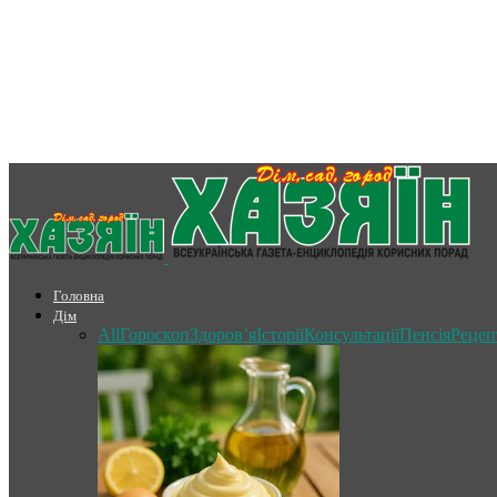
Головна
Дім
All
Гороскоп
Здоров’я
Історії
Консультації
Пенсія
Рецеп