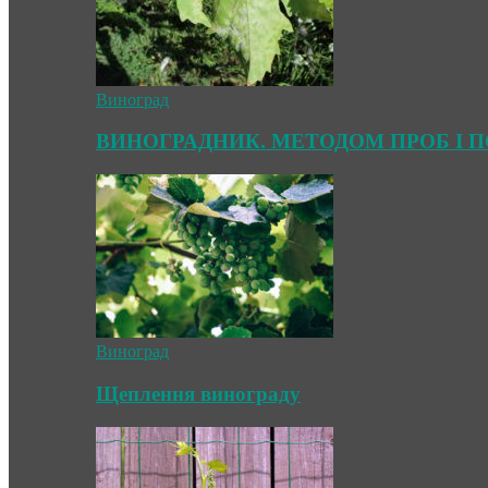
Виноград
ВИНОГРАДНИК. МЕТОДОМ ПРОБ І 
Виноград
Щеплення винограду