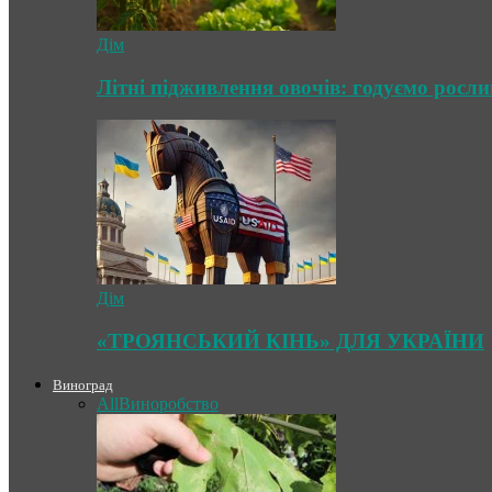
Дім
Літні підживлення овочів: годуємо росл
Дім
«ТРОЯНСЬКИЙ КІНЬ» ДЛЯ УКРАЇНИ
Виноград
All
Виноробство