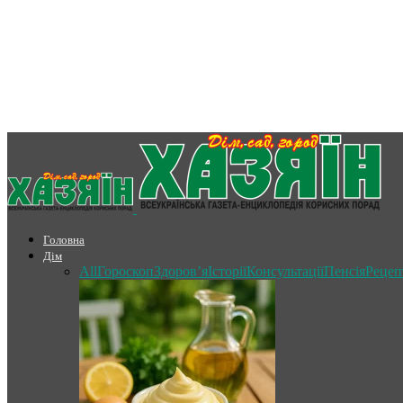
Головна
Дім
All
Гороскоп
Здоров’я
Історії
Консультації
Пенсія
Рецеп