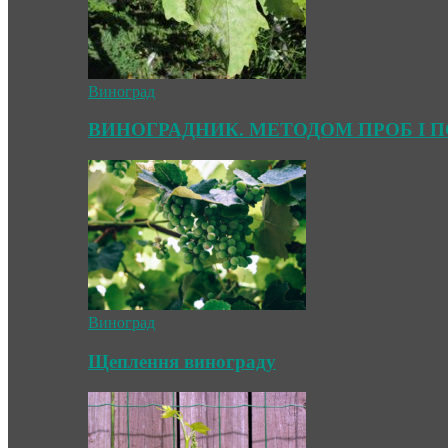
Виноград
ВИНОГРАДНИК. МЕТОДОМ ПРОБ І 
Виноград
Щеплення винограду