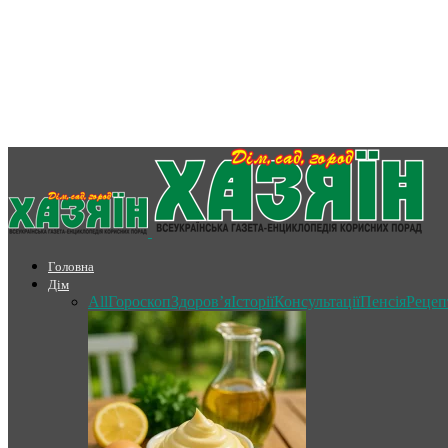
Головна
Дім
All
Гороскоп
Здоров’я
Історії
Консультації
Пенсія
Рецеп