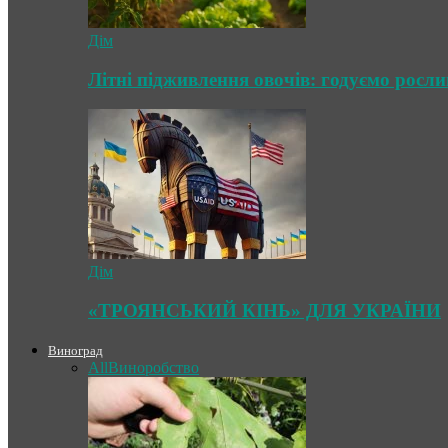
Дім
Літні підживлення овочів: годуємо росл
Дім
«ТРОЯНСЬКИЙ КІНЬ» ДЛЯ УКРАЇНИ
Виноград
All
Виноробство