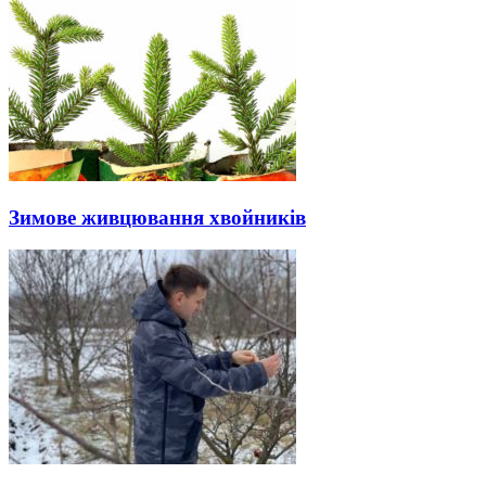
Зимове живцювання хвойників