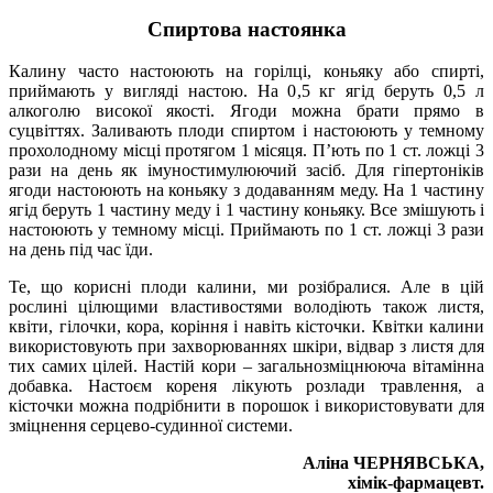
Спиртова настоянка
Калину часто настоюють на горілці, коньяку або спирті,
приймають у вигляді настою. На 0,5 кг ягід беруть 0,5 л
алкоголю високої якості. Ягоди можна брати прямо в
суцвіттях. Заливають плоди спиртом і настоюють у темному
прохолодному місці протягом 1 місяця. П’ють по 1 ст. ложці 3
рази на день як імуностимулюючий засіб. Для гіпертоніків
ягоди настоюють на коньяку з додаванням меду. На 1 частину
ягід беруть 1 частину меду і 1 частину коньяку. Все змішують і
настоюють у темному місці. Приймають по 1 ст. ложці 3 рази
на день під час їди.
Те, що корисні плоди калини, ми розібралися. Але в цій
рослині цілющими властивостями володіють також листя,
квіти, гілочки, кора, коріння і навіть кісточки. Квітки калини
використовують при захворюваннях шкіри, відвар з листя для
тих самих цілей. Настій кори – загальнозміцнююча вітамінна
добавка. Настоєм кореня лікують розлади травлення, а
кісточки можна подрібнити в порошок і використовувати для
зміцнення серцево-судинної системи.
Аліна ЧЕРНЯВСЬКА,
хімік-фармацевт.