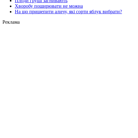
Плоди груші загнивають
Хворобу поширювати не можна
На що прищепити аличу, які сорти яблук вибрати?
Реклама