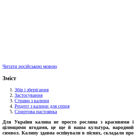
Читати російською мовою
Зміст
Збір і зберігання
Застосування
Страви з калини
Рецепт з калини для серця
Спиртова настоянка
Для України калина не просто рослина з красивими і
цілющими ягодами, це ще й наша культура, народний
символ. Калину здавна оспівували в піснях, складали про