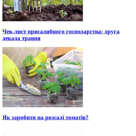
Чек-лист присадибного господарства: друга
декада травня
Як заробити на розсаді томатів?