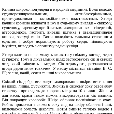
Калина широко популярна в народній медицині. Вона володіє
судинорозширювальними, антибактеріальними,
протисудомними і заспокійливими властивостями. Ягоди
калини корисно вживати в їжу в будь-якому вигляді – свіжому,
сушеному, вареному при багатьох захворюваннях – гіпертонії,
атеросклерозі, гастриті, виразці шлунка і дванадцятипалої
кишки, застуді та ін. Вони володіють сильним сечогінним
ефектом і добре нормалізують роботу серця, підвищують
імунітет, виводять з організму радіонукліди.
Ягоди калини не всі можуть вживати у свіжому вигляді через
їх гіркоту. Тому в лікувальних цілях застосовують сік зі свіжих
ягід, який змішують з медом. Сік отримують, розчавлюючи
ягоди дерев’яним товкачем. У ньому містяться вітаміни В, С,
РР, залізо, калій, селен та інші мікроелементи.
Свіжий сік добре виліковує захворювання шкіри: висипання
на шкірі, лишаї, фурункули. Змочіть в свіжому соку бавовняну
серветку і прикладіть до хворого місця на 10 хвилин. Жінкам
для масок краси також можна використовувати сік калини.
Він покращує кровообіг. Шкіра обличчя посвіжішає на очах.
Робіть примочки з свіжого соку ягід на шкіру обличчя і шиї,
включаючи область декольте. Потім змийте теплою водою і
нанесіть живильний крем. Через місяць після таких процедур