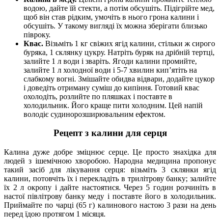
водою, дайте їй стекти, а потім обсушіть. Підігрійте мед,
щоб він став рідким, умочіть в нього грона калини і
обсушіть. У такому вигляді їх можна зберігати близько
півроку.
Квас.
Візьміть 1 кг свіжих ягід калини, стільки ж сирого
буряка, 1 склянку цукру. Натріть буряк на дрібній тертці,
залийте 1 л води і зваріть. Ягоди калини промийте,
залийте 1 л холодної води і 5-7 хвилин кип’ятіть на
слабкому вогні. Змішайте обидва відвари, додайте цукор
і доведіть отриману суміш до кипіння. Готовий квас
охолодіть, розлийте по пляшках і поставте в
холодильник. Його краще пити холодним. Цей напій
володіє судинорозширювальним ефектом.
Рецепт з калини для серця
Калина дуже добре зміцнює серце. Це просто знахідка для
людей з ішемічною хворобою. Народна медицина пропонує
такий засіб для лікування серця: візьміть 3 склянки ягід
калини, потовчіть їх і перекладіть в трилітрову банку; залийте
їх 2 л окропу і дайте настоятися. Через 5 годин розчиніть в
настої півлітрову банку меду і поставте його в холодильник.
Приймайте по чарці (65 г) калинового настою 3 рази на день
перед їдою протягом 1 місяця.