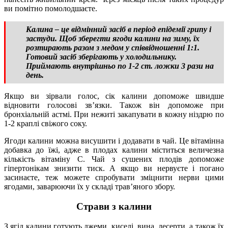
ви помітно помолодшаєте.
Калина – це відмінний засіб в період епідемії грипу і
застуди. Щоб зберегти ягоди калини на зиму, їх
розтирають разом з медом у співвідношенні 1:1.
Готовий засіб зберігають у холодильнику.
Приймають внутрішньо по 1-2 ст. ложки 3 рази на
день.
Якщо ви зірвали голос, сік калини допоможе швидше
відновити голосові зв’язки. Також він допоможе при
бронхіальній астмі. При нежиті закапувати в кожну ніздрю по
1-2 краплі свіжого соку.
Ягоди калини можна висушити і додавати в чай. Це вітамінна
добавка до їжі, адже в плодах калини міститься величезна
кількість вітаміну С. Чай з сушених плодів допоможе
гіпертонікам знизити тиск. А якщо ви нервуєте і погано
засинаєте, теж можете спробувати зміцнити нерви цими
ягодами, заварюючи їх у складі трав’яного збору.
Страви з калини
З ягід калини готують джеми, киселі, вина, десерти, а також їх