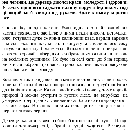
неї легенди. Це деревце дівочої краси, молодості і здоров’я.
У селах прийнято саджати калину поруч з будинком, тоді
цілющий засіб завжди під руками. Адже в ньому корисно
все.
Споконвіку плоди калини були однією з найважливіших
частин святкового застілля: з ними пекли пироги, ватрушки,
хліб, готували дуже смачний калиновий квас, варили варення
і кисіль «калинник», квасили капусту, а з калинового соку
готували пастилу і мармелад. Ягодами калини прикрашали
святкові короваї, а візерунки із зображенням калини вишивали
на весільних рушниках. Не було на селі хати, де б на горищі
не висіли зібрані про запас грона калини, якими ласували
після баньки або з холоду.
Ботанікам так не вдалося визначити достовірно, звідки родом
калина. Сьогодні вона поширена повсюдно від субтропічних
до північних широт. Калина любить тінь і вологу, тому в дикій
природі її можна зустріти в густих лісах, на вирубках, на
узбережжі озер і річок. І, звичайно ж, багато хто вирощують її
в своїх садах. В наших широтах вона цвіте в кінці травня –
перших числах червня.
Деревце калини являє собою багатоствольні кущі. Плоди
калини темно-червоні, зібрані в суцвіття-щитки. Всередині