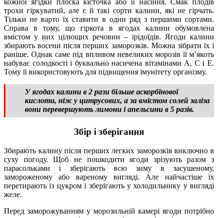
кожної ягідки плоска кісточка або її насіння. Смак плодів
трохи гіркуватий, але є й такі сорти калини, які не гірчать.
Тільки не варто їх ставити в один ряд з першими сортами.
Справа в тому, що гіркота в ягодах калини обумовлена
вмістом у них цілющих речовин – ірідоїдів. Ягоди калини
збирають восени після перших заморозків. Можна зібрати їх і
раніше. Однак саме під впливом невеликих морозів її м’якоть
набуває солодкості і буквально насичена вітамінами А, С і Е.
Тому її використовують для підвищення імунітету організму.
У ягодах калини в 2 рази більше аскорбінової
кислоти, ніж у цитрусових, а за вмістом солей заліза
вони перевершують лимони і апельсини в 5 разів.
Збір і зберігання
Збирають калину після перших легких заморозків виключно в
суху погоду. Щоб не пошкодити ягоди зрізують разом з
парасольками і зберігають всю зиму в засушеному,
замороженому або вареному вигляді. Але найчастіше їх
перетирають із цукром і зберігають у холодильнику у вигляді
желе.
Перед заморожуванням у морозильній камері ягоди потрібно