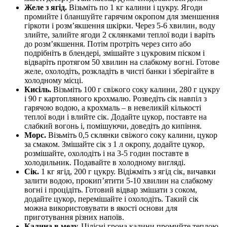
Желе з ягід.
Візьміть по 1 кг калини і цукру. Ягоди
промийте і бланшуйте гарячим окропом для зменшення
гіркоти і розм’якшення шкірки. Через 5-6 хвилин, воду
злийте, залийте ягоди 2 склянками теплої води і варіть
до розм’якшення. Потім протріть через сито або
подрібніть в блендері, змішайте з цукровим піском і
відваріть протягом 50 хвилин на слабкому вогні. Готове
желе, охолодіть, розкладіть в чисті банки і зберігайте в
холодному місці.
Кисіль.
Візьміть 100 г свіжого соку калини, 280 г цукру
і 90 г картопляного крохмалю. Розведіть сік навпіл з
гарячою водою, а крохмаль – в невеликій кількості
теплої води і влийте сік. Додайте цукор, поставте на
слабкий вогонь і, помішуючи, доведіть до кипіння.
Морс.
Візьміть 0,5 склянки свіжого соку калини, цукор
за смаком. Змішайте сік з 1 л окропу, додайте цукор,
розмішайте, охолодіть і на 3-5 годин поставте в
холодильник. Подавайте в холодному вигляді.
Сік.
1 кг ягід, 200 г цукру. Відіжміть з ягід сік, вичавки
залити водою, прокип’ятити 5-10 хвилин на слабкому
вогні і процідіть. Готовий відвар змішати з соком,
додайте цукор, перемішайте і охолодіть. Такий сік
можна використовувати в якості основи для
приготування різних напоїв.
Калина в меду.
Цілісні грона калини промийте теплою