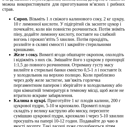
можна використовувати для приготування м’ясних і рибних
страв.
Сироп.
Візьміть 1 л свіжого калинового соку, 2 кг цукру,
10 г лимонної кислоти. У підігрітий сік засипте цукор і
почекайте, коли він повністю розчиниться. Потім зніміть
піну, додайте лимонну кислоту, поставте на слабкий
вогонь і прокип’ятіть 5 хвилин. Потім процідіть,
розлийте в скляні ємності і закрийте стерильними
кришками.
Желе з соку.
Вимиті ягоди обшпарте окропом, охолодіть
і відіжміть з них сік. Змішайте його з цукром у пропорції
1:1,5 до повного розчинення. Отриману густу масу
вилийте в стерильні банки ємністю 0,5-1 л і поставте їх
у холодильник на верхню полицю. Коли приблизно
через добу желе застигне, зав’яжіть горлечка
пергаментним папером і зберігайте в холодильнику або
при кімнатній температурі в темному місці, щоб желе не
втратило яскраве забарвлення.
Калина в цукрі.
Приготуйте 1 кг плодів калини, 200 г
цукрової пудри, 5-10 м крохмалю. Промиті плоди
складіть у велику каструлю або миску, пересипте
сумішшю цукрової пудри, крохмалю і через 5-10 хвилин
просушіть на папері 10-12 годин. Подавайте до чаю в
якості десерту. Такі ласощі дуже сподобаються дітям.