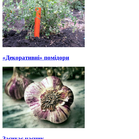
«Декоративні» помідори
Засихає часник