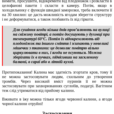
вимити, просушити, відокремити від плодоніжок і розкласти в
целофанові пакети і скласти в камеру. Потім, якщо в
холодильнику є функція швидкої заморозки, треба включити її
на 30 хвилин: це дасть можливість ягодам зберегти структуру
і не деформуватися, а також позбавить їх від гіркоти.
Для сушіння ягоди кілька днів пров’ялюють на вулиці
на свіжому повітрі, а потім досушують у духовці при
температурі 60°С. Потім їх відокремлюють від
плодоніжок та іншого сміття і зсипають у невеликі
мішечки з тканини: це дозволяє повітрю вільно
циркулювати в них, і ягоди не псуються. Можна
зберігати їх в пучках, підвісивши на заскленому
балконі, в сараї або в літній кухні.
Протипоказання! Калина має здатність згортати кров, тому її
не можна застосовувати людям, схильним до утворення
тромбів. Через високий вміст пуринів її не можна
застосовувати при захворюваннях суглобів, подагрі. Вагітним
теж слід утриматися від прийому калини.
Вживати в їжу можна тільки ягоди червоної калини, а ягоди
чорної калини отруйні!
Застосування