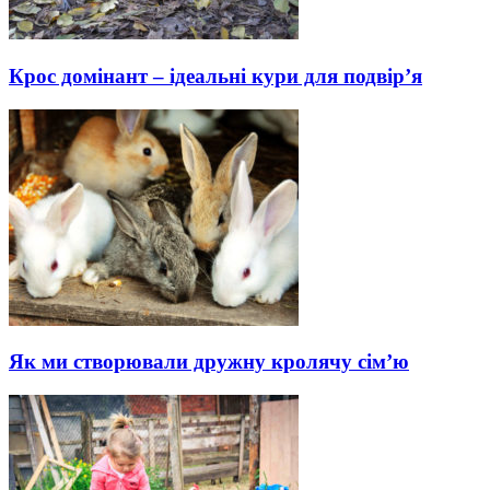
Крос домінант – ідеальні кури для подвір’я
Як ми створювали дружну кролячу сім’ю