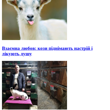
Взаємна любов: кози піднімають настрій і
лікують душу