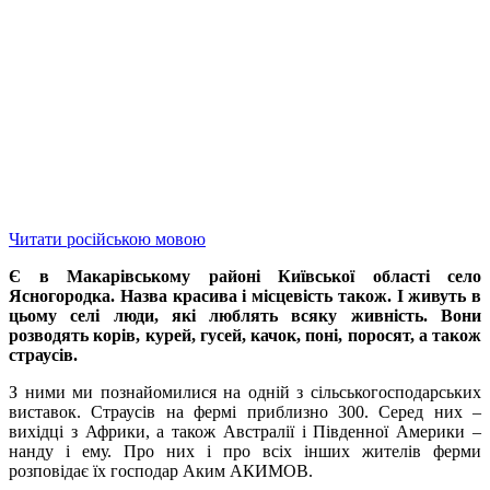
Читати російською мовою
Є в Макарівському районі Київської області село
Ясногородка. Назва красива і місцевість також. І живуть в
цьому селі люди, які люблять всяку живність. Вони
розводять корів, курей, гусей, качок, поні, поросят, а також
страусів.
З ними ми познайомилися на одній з сільськогосподарських
виставок. Страусів на фермі приблизно 300. Серед них –
вихідці з Африки, а також Австралії і Південної Америки –
нанду і ему. Про них і про всіх інших жителів ферми
розповідає їх господар Аким АКИМОВ.