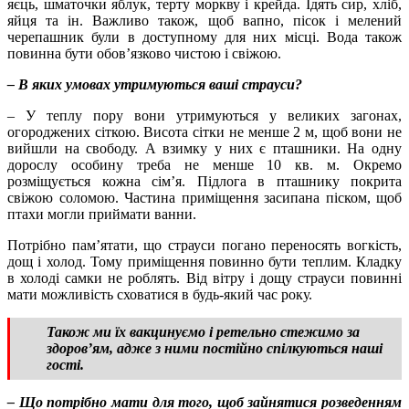
яєць, шматочки яблук, терту моркву і крейда. Їдять сир, хліб,
яйця та ін. Важливо також, щоб вапно, пісок і мелений
черепашник були в доступному для них місці. Вода також
повинна бути обов’язково чистою і свіжою.
– В яких умовах утримуються ваші страуси?
– У теплу пору вони утримуються у великих загонах,
огороджених сіткою. Висота сітки не менше 2 м, щоб вони не
вийшли на свободу. А взимку у них є пташники. На одну
дорослу особину треба не менше 10 кв. м. Окремо
розміщується кожна сім’я. Підлога в пташнику покрита
свіжою соломою. Частина приміщення засипана піском, щоб
птахи могли приймати ванни.
Потрібно пам’ятати, що страуси погано переносять вогкість,
дощ і холод. Тому приміщення повинно бути теплим. Кладку
в холоді самки не роблять. Від вітру і дощу страуси повинні
мати можливість сховатися в будь-який час року.
Також ми їх вакцинуємо і ретельно стежимо за
здоров’ям, адже з ними постійно спілкуються наші
гості.
– Що потрібно мати для того, щоб зайнятися розведенням