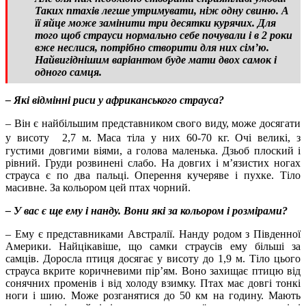
Таких птахів легше утримувати, ніж одну свиню. А
її яйце може замінити три десятки курячих. Для
того щоб страуси нормально себе почували і в 2 роки
вже неслися, потрібно створити для них сім’ю.
Найвигіднішим варіантом буде мати двох самок і
одного самця.
– Які відмінні риси у африканського страуса?
– Він є найбільшим представником свого виду, може досягати
у висоту 2,7 м. Маса тіла у них 60-70 кг. Очі великі, з
густими довгими віями, а голова маленька. Дзьоб плоский і
рівний. Груди розвинені слабо. На довгих і м’язистих ногах
страуса є по два пальці. Оперення кучеряве і пухке. Тіло
масивне. За кольором цей птах чорний.
– У вас є ще ему і нанду. Вони які за кольором і розмірами?
– Ему є представниками Австралії. Нанду родом з Південної
Америки. Найцікавіше, що самки страусів ему більші за
самців. Доросла птиця досягає у висоту до 1,9 м. Тіло цього
страуса вкрите коричневими пір’ям. Воно захищає птицю від
сонячних променів і від холоду взимку. Птах має довгі тонкі
ноги і шию. Може розганятися до 50 км на годину. Мають