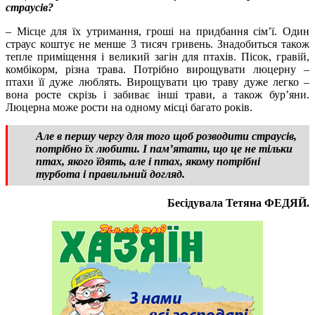
страусів?
– Місце для їх утримання, гроші на придбання сім’ї. Один
страус коштує не менше 3 тисяч гривень. Знадобиться також
тепле приміщення і великий загін для птахів. Пісок, гравій,
комбікорм, різна трава. Потрібно вирощувати люцерну –
птахи її дуже люблять. Вирощувати цю траву дуже легко –
вона росте скрізь і забиває інші трави, а також бур’яни.
Люцерна може рости на одному місці багато років.
Але в першу чергу для того щоб розводити страусів,
потрібно їх любити. І пам’ятати, що це не тільки
птах, якого їдять, але і птах, якому потрібні
турбота і правильний догляд.
Бесідувала Тетяна ФЕДЯЙ.