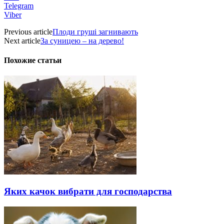
Telegram
Viber
Previous article
Плоди груші загнивають
Next article
За суницею – на дерево!
Похожие статьи
Яких качок вибрати для господарства