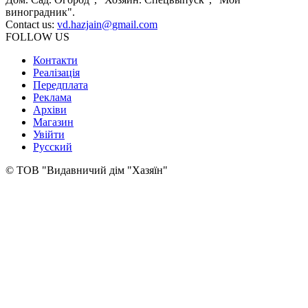
виноградник".
Contact us:
vd.hazjain@gmail.com
FOLLOW US
Контакти
Реалізація
Передплата
Реклама
Архіви
Магазин
Увійти
Русский
© ТОВ "Видавничий дім "Хазяїн"