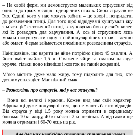
– На своїй фермі ми демонструємо маленьких страусенят від
одного до трьох місяців і однорічних птахів. Своїх страусів не
їмо. Єдині, кого у нас можуть забити – це хворі і непридатні
до розведення птиці. Для того щоб відвідувачі куштували їжу
з м’яса цієї екзотичної птиці, закуповуємо його у своїх колег,
які їх розводять для харчування. А ось зі страусиних яєць
можна покуштувати одну з найпопулярніших страв – яєчню
або омлет. Ферма займається племінним розведенням страусів.
Найцікавіше, що варити це яйце потрібно цілих 45 хвилин. А
його вміст майже 1,5 л. Смажене яйце за смаком нагадує
куряче, тільки воно ніжніше і жовток не такий яскравий.
М’ясо містить дуже мало жиру, тому підходить для тих, хто
дотримується дієт. Має ніжний смак.
– Розкажіть про страусів, які у вас живуть?
– Вони всі великі і красиві. Кожен вид має свій характер.
Африканці дуже популярні тим, що не мають багато відходів.
Від страуса у віці 1,5 року можна отримати в середньому
близько 10 кг жиру, 40 кг м’яса і 2 кг печінки. А від самки ще
можна отримати і 60-70 яєць на рік.
Але для них необхідно створити сприятливі умови.