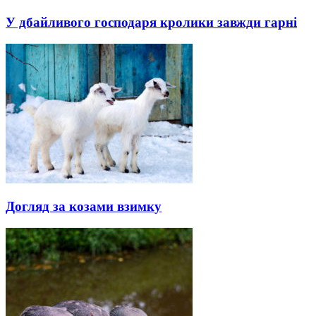
У дбайливого господаря кролики завжди гарні
Догляд за козами взимку