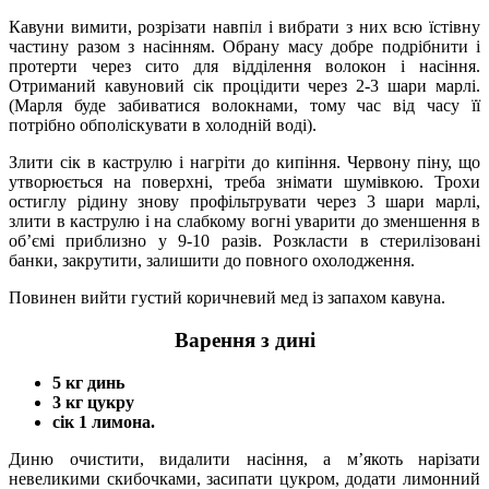
Кавуни вимити, розрізати навпіл і вибрати з них всю їстівну
частину разом з насінням. Обрану масу добре подрібнити і
протерти через сито для відділення волокон і насіння.
Отриманий кавуновий сік процідити через 2-3 шари марлі.
(Марля буде забиватися волокнами, тому час від часу її
потрібно обполіскувати в холодній воді).
Злити сік в каструлю і нагріти до кипіння. Червону піну, що
утворюється на поверхні, треба знімати шумівкою. Трохи
остиглу рідину знову профільтрувати через 3 шари марлі,
злити в каструлю і на слабкому вогні уварити до зменшення в
об’ємі приблизно у 9-10 разів. Розкласти в стерилізовані
банки, закрутити, залишити до повного охолодження.
Повинен вийти густий коричневий мед із запахом кавуна.
Варення з дині
5 кг динь
3 кг цукру
сік 1 лимона.
Диню очистити, видалити насіння, а м’якоть нарізати
невеликими скибочками, засипати цукром, додати лимонний