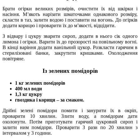
Брати огірки великих розмірів, очистити їх від шкірки і
насіння. М’якоть нарізати шматочками однакового розміру,
скласти в таз, залити водою і поставити на вогонь. До огірків
додати корицю і проварити їх до м’якості, відцідити.
З відвару і цукру зварити сироп, додати в нього сік одного
лимона і огірки. Варити їх до прозорості на повільному вогні.
В кінці варіння додати ванільний цукор. Розкласти гарячим в
стерилізовані банки, закрутити кришками. Охолодження
повітряне.
Із зелених помідорів
1 кг зелених помідорів
400 мл води
1,3 кг цукру
гвоздика і кориця – за смаком.
Дрібні зелені помідори помити і занурити їх в окріп,
проварити 10 хвилин. Злити воду, а помідорам дати
охолонути. Потім приготувати гарячий цукровий сироп і
залити ним помідори. Проварити 3 рази по 20 хвилин з
інтервалом у 3 години.