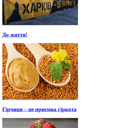
До життя!
Гірчиця – це приємна гіркота