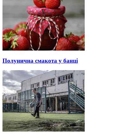
Полунична смакота у банці