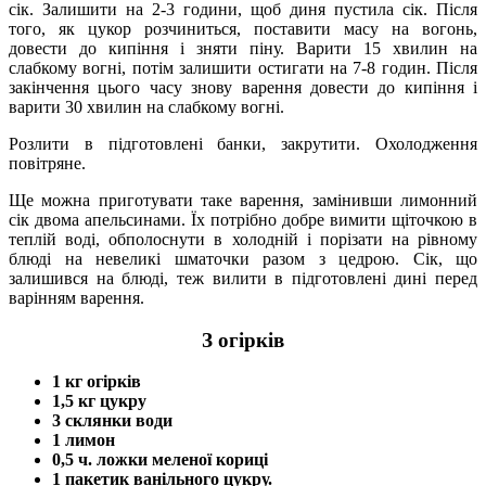
сік. Залишити на 2-3 години, щоб диня пустила сік. Після
того, як цукор розчиниться, поставити масу на вогонь,
довести до кипіння і зняти піну. Варити 15 хвилин на
слабкому вогні, потім залишити остигати на 7-8 годин. Після
закінчення цього часу знову варення довести до кипіння і
варити 30 хвилин на слабкому вогні.
Розлити в підготовлені банки, закрутити. Охолодження
повітряне.
Ще можна приготувати таке варення, замінивши лимонний
сік двома апельсинами. Їх потрібно добре вимити щіточкою в
теплій воді, обполоснути в холодній і порізати на рівному
блюді на невеликі шматочки разом з цедрою. Сік, що
залишився на блюді, теж вилити в підготовлені дині перед
варінням варення.
З огірків
1 кг огірків
1,5 кг цукру
3 склянки води
1 лимон
0,5 ч. ложки меленої кориці
1 пакетик ванільного цукру.