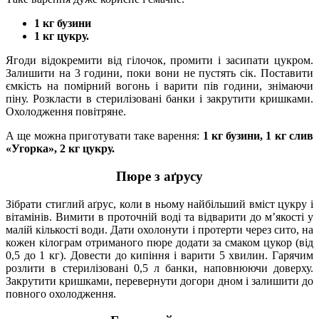
1 кг бузини
1 кг цукру.
Ягоди відокремити від гілочок, промити і засипати цукром.
Залишити на 3 години, поки вони не пустять сік. Поставити
ємкість на помірний вогонь і варити пів години, знімаючи
піну. Розкласти в стерилізовані банки і закрутити кришками.
Охолодження повітряне.
А ще можна приготувати таке варення:
1 кг бузини, 1 кг слив
«Угорка», 2 кг цукру.
Пюре з аґрусу
Зібрати стиглий аґрус, коли в ньому найбільший вміст цукру і
вітамінів. Вимити в проточній воді та відварити до м’якості у
малій кількості води. Дати охолонути і протерти через сито, на
кожен кілограм отриманого пюре додати за смаком цукор (від
0,5 до 1 кг). Довести до кипіння і варити 5 хвилин. Гарячим
розлити в стерилізовані 0,5 л банки, наповнюючи доверху.
Закрутити кришками, перевернути догори дном і залишити до
повного охолодження.