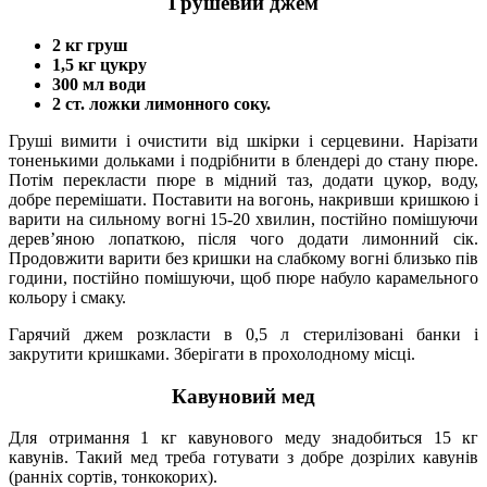
Грушевий джем
2 кг груш
1,5 кг цукру
300 мл води
2 ст. ложки лимонного соку.
Груші вимити і очистити від шкірки і серцевини. Нарізати
тоненькими дольками і подрібнити в блендері до стану пюре.
Потім перекласти пюре в мідний таз, додати цукор, воду,
добре перемішати. Поставити на вогонь, накривши кришкою і
варити на сильному вогні 15-20 хвилин, постійно помішуючи
дерев’яною лопаткою, після чого додати лимонний сік.
Продовжити варити без кришки на слабкому вогні близько пів
години, постійно помішуючи, щоб пюре набуло карамельного
кольору і смаку.
Гарячий джем розкласти в 0,5 л стерилізовані банки і
закрутити кришками. Зберігати в прохолодному місці.
Кавуновий мед
Для отримання 1 кг кавунового меду знадобиться 15 кг
кавунів. Такий мед треба готувати з добре дозрілих кавунів
(ранніх сортів, тонкокорих).