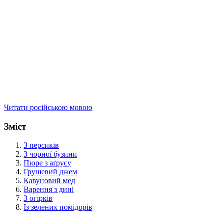
Читати російською мовою
Зміст
З персиків
З чорної бузини
Пюре з аґрусу
Грушевий джем
Кавуновий мед
Варення з дині
З огірків
Із зелених помідорів