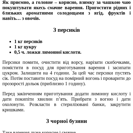
Як приємно, а головне – корисно, взимку за чашкою чаю
покуштувати якесь смачне варення. Пригостити рідних і
близьких ароматними солодощами з ягід, фруктів і
навіть… з овочів.
З персиків
1 кг персиків
1 кг цукру
0,5 ч. ложки лимонної кислоти.
Персики помити, очистити від ворсу, нарізати скибочками,
помістити в посуд для приготування варення і засипати
цукром. Залишити на 4 години. За цей час персики пустять
сік. Потім поставити посуд на помірний вогонь і проварити до
прозорості дольок (приблизно 1 годину).
Перед закінченням приготування додати лимонну кислоту і
дати покипіти хвилин п’ять. Прибрати з вогню і дати
охолонути. Розкласти в стерилізовані банки, закрутити
кришками.
З чорної бузини
Таке варення дуже корисне і смачне.