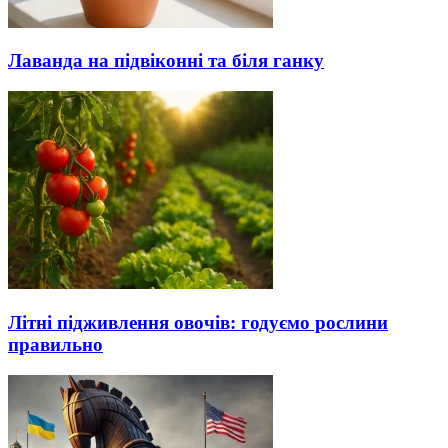
Лаванда на підвіконні та біля ганку
Літні підживлення овочів: годуємо рослини
правильно