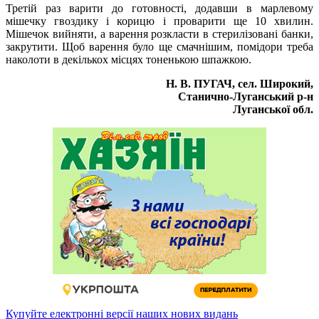
Третій раз варити до готовності, додавши в марлевому
мішечку гвоздику і корицю і проварити ще 10 хвилин.
Мішечок вийняти, а варення розкласти в стерилізовані банки,
закрутити. Щоб варення було ще смачнішим, помідори треба
наколоти в декількох місцях тоненькою шпажкою.
Н. В. ПУГАЧ, сел. Широкий,
Станично-Луганський р-н
Луганської обл.
Купуйте електронні версії наших нових видань