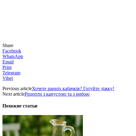
Share
Facebook
WhatsApp
Email
Print
Telegram
Viber
Previous article
Хочете ранніх кабачків? Готуйте діжку!
Next article
Рецепти з капустою та з рибою
Похожие статьи