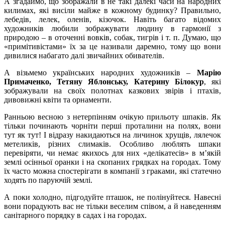
А згадаймо, що зображали в не такі далекі часи на народних
килимах, які висіли майже в кожному будинку? Правильно,
лебедів, лелек, оленів, кізочок. Навіть багато відомих
художників любили зображувати людину в гармонії з
природою – в оточенні вовків, собак, тигрів і т. п. Думаю, що
«примітивістами» їх за це називали даремно, тому що вони
дивилися набагато далі звичайних обивателів.
А візьмемо українських народних художників –
Марію
Примаченко, Тетяну Яблонську, Катерину Білокур
, які
зображували на своїх полотнах казкових звірів і птахів,
дивовижні квіти та орнаменти.
Ранньою весною з нетерпінням очікую прильоту шпаків. Як
тільки починають чорніти перші проталини на полях, вони
тут як тут! І відразу накидаються на личинок хрущів, лялечок
метеликів, різних слимаків. Особливо люблять шпаки
перевіряти, чи немає якихось для них «делікатесів» в м’якій
землі осінньої оранки і на скопаних грядках на городах. Тому
їх часто можна спостерігати в компанії з граками, які статечно
ходять по паруючій землі.
А поки холодно, підгодуйте пташок, не полінуйтеся. Навесні
вони порадують вас не тільки веселим співом, а й наведенням
санітарного порядку в садах і на городах.