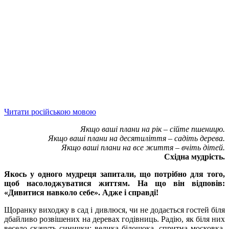
Читати російською мовою
Якщо ваші плани на рік – сійте пшеницю.
Якщо ваші плани на десятиліття – садіть дерева.
Якщо ваші плани на все життя – вчіть дітей.
Східна мудрість.
Якось у одного мудреця запитали, що потрібно для того,
щоб насолоджуватися життям. На що він відповів:
«Дивитися навколо себе». Адже і справді!
Щоранку виходжу в сад і дивлюся, чи не додається гостей біля
дбайливо розвішених на деревах годівниць. Радію, як біля них
весело скачуть синички: велика білощока, спритна московка,