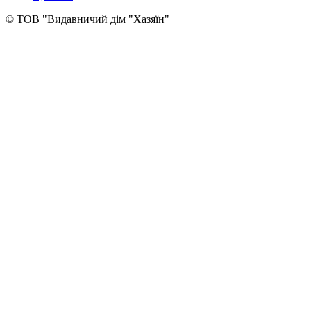
© ТОВ "Видавничий дім "Хазяїн"