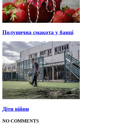
Полунична смакота у банці
Діти війни
NO COMMENTS