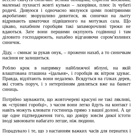
маленькі пухнасті жовті кульки – лазорівки, плюс їх чубаті
родичі. Дивуюся і одночасно милуюся цими повітряними
акробатами: зворушливо дивитися, як синички на льоту
відривають шматочки підвішеного на мотузках сала. Що
цікаво, нахабним горобцям такі запаморочливі трюки не
вдаються. Зате вони першими окупують годівниці і там
діловито господарюють, нахабно відганяючи сором’язливих
синичок.
Діду, – смикає за рукав онук, – прожени нахаб, а то синичкам
насіння не залишиться.
Роблю крок в напрямку найближчої яблуні, на якій
влаштована пташина «їдальня», і горобців як вітром здуває.
Правда, відлітають вони недалеко. Всядуться на гілках дерев,
які стоять поруч, і з нетерпінням дивляться вже на банкет
синиць.
Потрібно зауважити, що жовточереві красуні не такі лякливі,
як «стріляні горобці», з часом вони легко йдуть на контакт і
навіть можуть клювати гостинець прямо з вашої долоні. А це
ще одне підтвердження того, що довіру зовсім дикої істоти
іноді завоювати набагато легше, ніж людини.
Порадувало і те, що з настанням важких часів для пернатих і