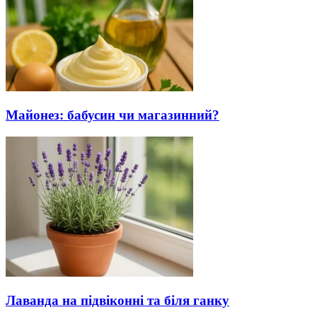
Майонез: бабусин чи магазинний?
Лаванда на підвіконні та біля ганку