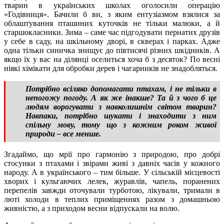
тварин в українських школах оголосили операцію
«Годівниця». Бачили б ви, з яким ентузіазмом взялися за
облаштування пташиних куточків не тільки малюки, а й
старшокласники. Зима – саме час підгодувати пернатих друзів
у себе в саду, на шкільному дворі, в скверах і парках. Адже
одна тільки синичка знищує до півтисячі різних шкідників. А
якщо їх у вас на ділянці оселиться хоча б з десяток? По весні
ніякі хімікати для обробки дерев і чагарників не знадобляться.
Потрібно всіляко допомагати птахам, і не тільки в
непогожу погоду. А як же інакше? Та й з чого б це
людям ворогувати з навколишнім світом тварин?
Навпаки, потрібно шукати і знаходити з ним
спільну мову, тому що з кожним роком живої
природи – все менше.
Згадаймо, що мрії про гармонію з природою, про добрі
стосунки з птахами і звірами живі з давніх часів у кожного
народу. А в українського – тим більше. У сільській місцевості
хворих і кульгаючих лелек, журавлів, чапель, поранених
перепелів завжди оточували турботою, лікували, тримали в
люті холоди в теплих приміщеннях разом з домашньою
живністю, а з приходом весни відпускали на волю.