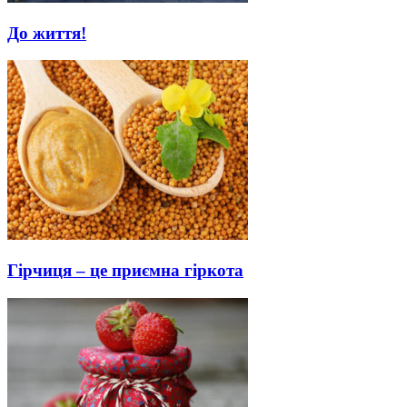
До життя!
Гірчиця – це приємна гіркота