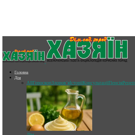
Головна
Дім
All
Гороскоп
Здоров’я
Історії
Консультації
Пенсія
Рецеп
Дім