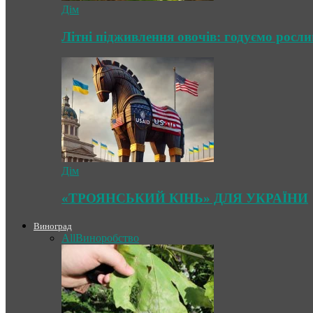
Дім
Літні підживлення овочів: годуємо росл
Дім
«ТРОЯНСЬКИЙ КІНЬ» ДЛЯ УКРАЇНИ
Виноград
All
Виноробство