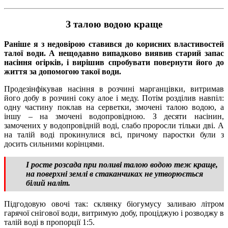
З талою водою краще
Раніше я з недовірою ставився до корисних властивостей
талої води. А нещодавно випадково виявив старий запас
насіння огірків, і вирішив спробувати повернути його до
життя за допомогою такої води.
Продезінфікував насіння в розчині марганцівки, витримав
його добу в розчині соку алое і меду. Потім розділив навпіл:
одну частину поклав на серветки, змочені талою водою, а
іншу – на змочені водопровідною. З десяти насінин,
замочених у водопровідній воді, слабо проросли тільки дві. А
на талій воді прокинулися всі, причому паростки були з
досить сильними корінцями.
І росте розсада при поливі талою водою теж краще,
на поверхні землі в стаканчиках не утворюється
білий наліт.
Підгодовую овочі так: склянку біогумусу заливаю літром
гарячої снігової води, витримую добу, проціджую і розводжу в
талій воді в пропорції 1:5.