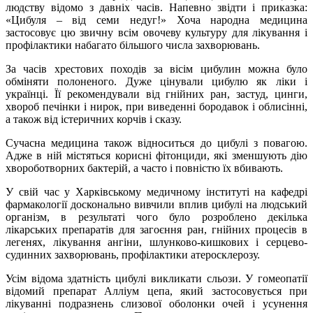
людству відомо з давніх часів. Напевно звідти і приказка:
«Цибуля – від семи недуг!» Хоча народна медицина
застосовує цю звичну всім овочеву культуру для лікування і
профілактики набагато більшого числа захворювань.
За часів хрестових походів за вісім цибулин можна було
обміняти полоненого. Дуже цінували цибулю як ліки і
українці. Її рекомендували від гнійних ран, застуд, цинги,
хвороб печінки і нирок, при виведенні бородавок і облисінні,
а також від істеричних корчів і сказу.
Сучасна медицина також відноситься до цибулі з повагою.
Адже в ній містяться корисні фітонциди, які зменшують дію
хвороботворних бактерій, а часто і повністю їх вбивають.
У свій час у Харківському медичному інституті на кафедрі
фармакології досконально вивчили вплив цибулі на людський
організм, в результаті чого було розроблено декілька
лікарських препаратів для загоєння ран, гнійних процесів в
легенях, лікування ангіни, шлунково-кишкових і серцево-
судинних захворювань, профілактики атеросклерозу.
Усім відома здатність цибулі викликати сльози. У гомеопатії
відомий препарат Алліум цепа, який застосовується при
лікуванні подразнень слизової оболонки очей і усунення