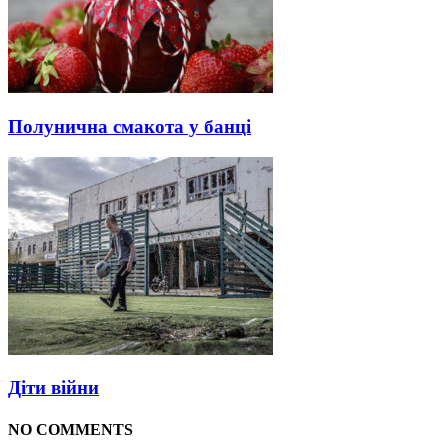
Полунична смакота у банці
Діти війни
NO COMMENTS