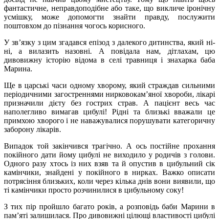
фантастичне, неправдоподібне або таке, що викличе іронічну
усмішку, може допомогти знайти правду, послужити
поштовхом до пізнання чогось корисного.
У зв’язку з цим згадався епізод з далекого дитинства, який ні-
ні, а вилазить назовні. А повідала нам, дітлахам, цю
дивовижну історію відома в селі травниця і знахарка баба
Марина.
Ще в царські часи одному хворому, який страждав сильними
періодичними загостреннями нирковокам’яної хвороби, лікарі
призначили дієту без гострих страв. А пацієнт весь час
наполегливо вимагав цибулі! Рідні та близькі вважали це
примхою хворого і не наважувалися порушувати категоричну
заборону лікарів.
Випадок той закінчився трагічно. А ось постійне прохання
покійного дати йому цибулі не виходило у родичів з голови.
Одного разу хтось із них взяв та й опустив в цибульний сік
камінчики, знайдені у покійного в нирках. Важко описати
потрясіння близьких, коли через кілька днів вони виявили, що
ті камінчики просто розчинилися в цибульному соку!
З тих пір пройшло багато років, а розповідь баби Марини в
пам’яті залишилася. Про дивовижні цілющі властивості цибулі