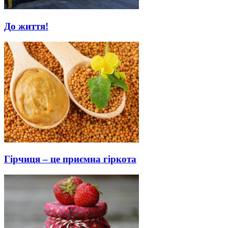
До життя!
Гірчиця – це приємна гіркота