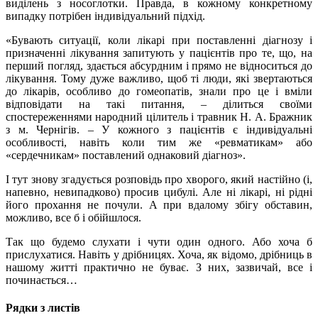
виділень з носоглотки. Правда, в кожному конкретному
випадку потрібен індивідуальний підхід.
«Бувають ситуації, коли лікарі при поставленні діагнозу і
призначенні лікування запитують у пацієнтів про те, що, на
перший погляд, здається абсурдним і прямо не відноситься до
лікування. Тому дуже важливо, щоб ті люди, які звертаються
до лікарів, особливо до гомеопатів, знали про це і вміли
відповідати на такі питання, – ділиться своїми
спостереженнями народний цілитель і травник Н. А. Бражник
з м. Чернігів. – У кожного з пацієнтів є індивідуальні
особливості, навіть коли тим же «ревматикам» або
«сердечникам» поставлений однаковий діагноз».
І тут знову згадується розповідь про хворого, який настійно (і,
напевно, невипадково) просив цибулі. Але ні лікарі, ні рідні
його прохання не почули. А при вдалому збігу обставин,
можливо, все б і обійшлося.
Так що будемо слухати і чути один одного. Або хоча б
прислухатися. Навіть у дрібницях. Хоча, як відомо, дрібниць в
нашому житті практично не буває. З них, зазвичай, все і
починається…
Рядки з листів