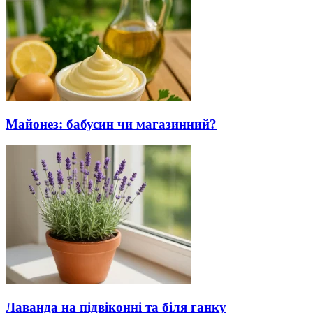
Майонез: бабусин чи магазинний?
Лаванда на підвіконні та біля ганку