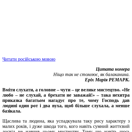
Читати російською мовою
Цитата номера
Ніщо так не стомлює, як балаканина.
Еріх Марія РЕМАРК.
Вміти слухати, а головне – чути – це велике мистецтво. «Не
любо – не слухай, а брехати не заважай!» – така нехитра
приказка багатьом нагадує про те, чому Господь дав
людині один рот і два вуха, щоб більше слухала, а менше
базікала.
Щаслива та людина, яка успадкувала таку рису характеру з
малих років, і дуже шкода того, кого навіть сумний життєвий
досвід не навчив цьому мистецтву. Тому що навіть щось